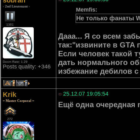
sobran
- 2nd Lieutenant -
Memfis:
Не только фанаты W
1361
Дааа... Я со всем з
так:"извините в GTA 
Если человек такой т
дать нормального обь
Doom Rate: 1.29
Posts quality: +346
избежание дебилов с
4
1
Krik
25.12.07 19:05:54
= Master Corporal =
Ещё одна очередная m
272