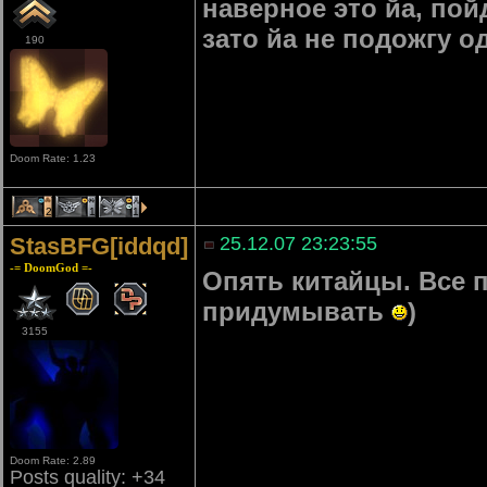
наверное это йа, по
зато йа не подожгу о
190
Doom Rate: 1.23
2
1
1
StasBFG[iddqd]
25.12.07 23:23:55
-= DoomGod =-
Опять китайцы. Все 
придумывать
)
3155
Doom Rate: 2.89
Posts quality: +34