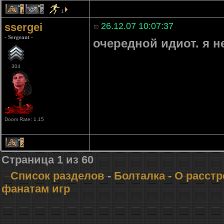
1
2
1
ssergei
26.12.07 10:07:37
- Sergeant -
очередной идиот. я н
304
Doom Rate: 1.15
2
Страница
1
из
60
Список разделов
-
Болталка
- О расст
фанатам игр