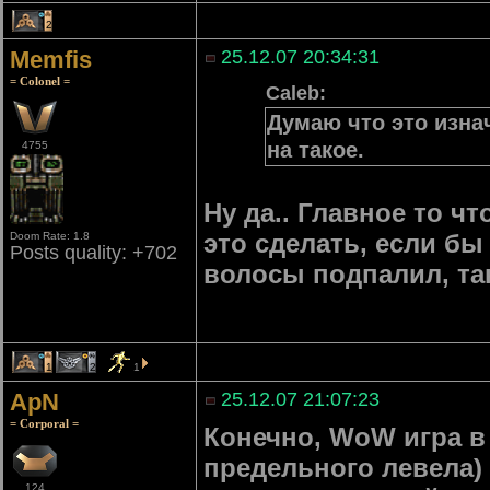
2
Memfis
25.12.07 20:34:31
= Colonel =
Caleb:
Думаю что это изна
на такое.
4755
Ну да.. Главное то ч
это сделать, если бы
Doom Rate: 1.8
Posts quality: +702
волосы подпалил, та
1
2
1
ApN
25.12.07 21:07:23
= Corporal =
Конечно, WoW игра в 
предельного левела) 
124