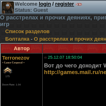
Welcome
login
/
register
Status: Guest
О расстрелах и прочих деяниях, п
игр
Список разделов
Болталка
-
О расстрелах и прочих де
Автор
Terronezov
25.12.07 18:50:04
= Lance Corporal =
Вот до чего доходит 
http://games.mail.ru/
175
Doom Rate: 1.04