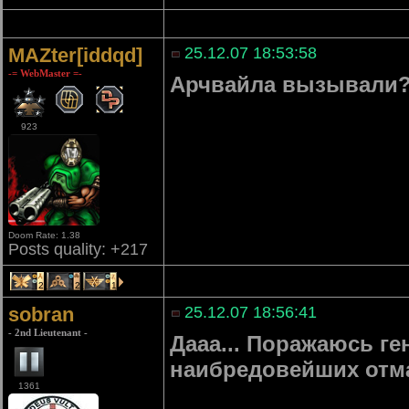
MAZter[iddqd]
25.12.07 18:53:58
-= WebMaster =-
Арчвайла вызывали
923
Doom Rate: 1.38
Posts quality: +217
2
2
1
sobran
25.12.07 18:56:41
- 2nd Lieutenant -
Дааа... Поражаюсь ге
наибредовейших отм
1361