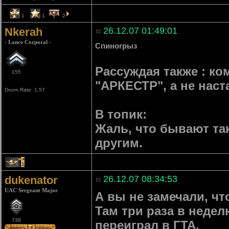
1
1
2
Nkerah
26.12.07 01:49:01
- Lance Corporal -
Спиногрыз
Рассуждая также : ко
155
"АРКЕСТР", а не нас
Doom Rate: 1.57
В топик:
Жаль, что бывают так
другим.
1
dukenator
26.12.07 08:34:53
UAC Sergeant Major
А вы не замечали, чт
Там три раза в недел
738
переиграл в ГТА.