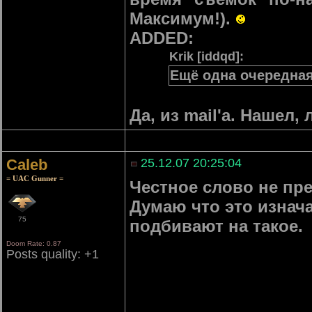
Максимум!).
ADDED:
Krik [iddqd]:
Ещё одна очередная 
Да, из mail'а. Нашел
Caleb
25.12.07 20:25:04
= UAC Gunner =
Честное слово не пре
Думаю что это изнач
75
подбивают на такое.
Doom Rate: 0.87
Posts quality: +1