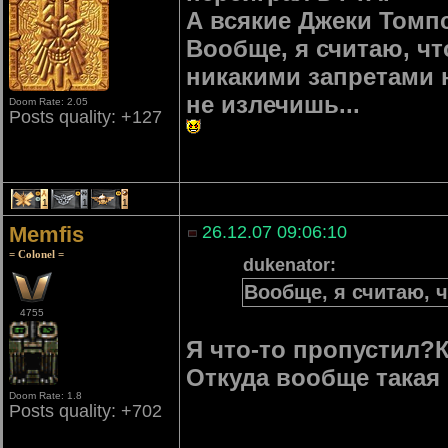
А всякие Джеки Томп
Вообще, я считаю, чт
никакими запретами 
не излечишь...
Doom Rate: 2.05
Posts quality: +127
1
1
1
Memfis
26.12.07 09:06:10
= Colonel =
dukenator:
Вообще, я считаю, ч
4755
Я что-то пропустил?К
Откуда вообще такая
Doom Rate: 1.8
Posts quality: +702