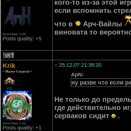
кого-то из-за этой и
если вспомнить стре
что в
Арч-Вайлы
виновата то вероятно
Doom Rate: 2.38
Posts quality: +5
1
Krik
25.12.07 21:38:20
= Master Corporal =
ApN:
ну разве что если р
272
Не только до предель
где действительно иг
серваков сидит
.
Doom Rate: 1.32
Posts quality: +1