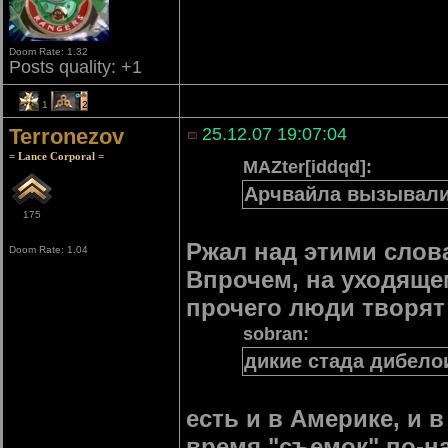
Doom Rate: 1.32
Posts quality: +1
1
2
Terronezov
25.12.07 19:07:04
= Lance Corporal =
MAZter[iddqd]:
Арчвайла вызывал
175
Ржал над этими слов
Doom Rate: 1.04
Впрочем, на уходящем
прочего люди творят
sobran:
дикие стада дибело
есть и в Америке, и 
время "съемок" по-н