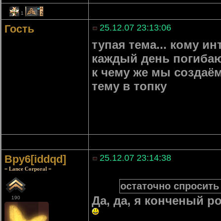
1
2
Гость
25.12.07 23:13:06
тупая тема... кому ин
каждый день погиба
к чему же мы создаём
тему в топку
Bpy6[iddqd]
25.12.07 23:14:38
= Lance Corporal =
остаточно спросить 
Да, да, я конченый р
190