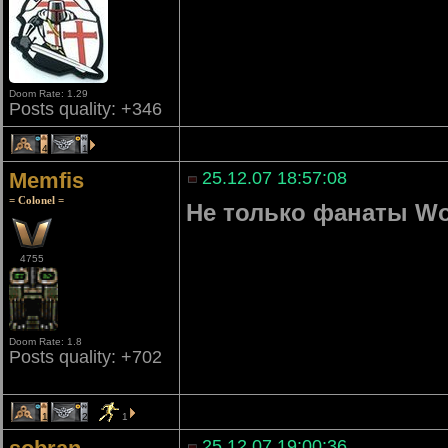
Doom Rate: 1.29
Posts quality: +346
4
1
Memfis
25.12.07 18:57:08
= Colonel =
Не только фанаты Wo
4755
Doom Rate: 1.8
Posts quality: +702
1
2
1
25.12.07 19:00:36