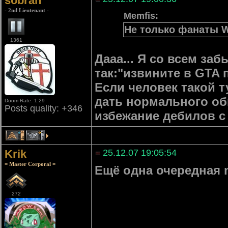
sobran
- 2nd Lieutenant -
Memfis:
Не только фанаты W
1361
Дааа... Я со всем з
так:"извините в GTA 
Если человек такой т
дать нормального обь
Doom Rate: 1.29
Posts quality: +346
избежание дебилов с
4
1
Krik
25.12.07 19:05:54
= Master Corporal =
Ещё одна очередная m
272