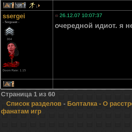
1
2
1
ssergei
26.12.07 10:07:37
- Sergeant -
очередной идиот. я н
304
Doom Rate: 1.15
2
Страница
1
из
60
Список разделов
-
Болталка
- О расст
фанатам игр