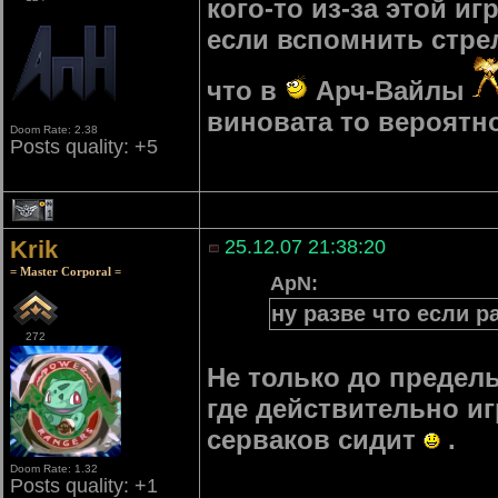
кого-то из-за этой и
если вспомнить стре
что в
Арч-Вайлы
виновата то вероятно
Doom Rate: 2.38
Posts quality: +5
1
Krik
25.12.07 21:38:20
= Master Corporal =
ApN:
ну разве что если р
272
Не только до предель
где действительно иг
серваков сидит
.
Doom Rate: 1.32
Posts quality: +1