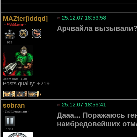
MAZter[iddqd]
25.12.07 18:53:58
-= WebMaster =-
Арчвайла вызывали
923
Doom Rate: 1.38
Posts quality: +219
2
2
1
sobran
25.12.07 18:56:41
- 2nd Lieutenant -
Дааа... Поражаюсь ге
наибредовейших отм
1361