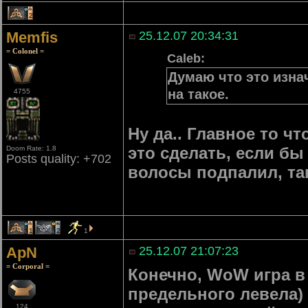
2
Memfis
25.12.07 20:34:31
= Colonel =
Caleb:
Думаю что это изна
на такое.
4755
Ну да.. Главное то ч
это сделать, если бы
Doom Rate: 1.8
Posts quality: +702
волосы подпалил, та
1
2
1
ApN
25.12.07 21:07:23
= Corporal =
Конечно, WoW игра в 
предельного левела) 
124