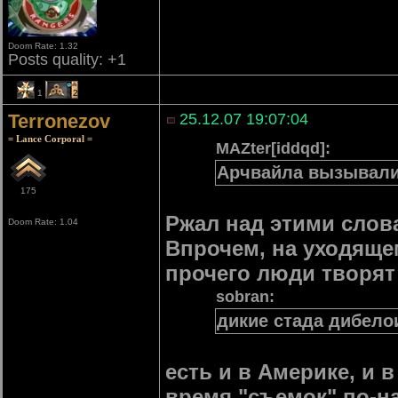
Doom Rate: 1.32
Posts quality: +1
1
2
Terronezov
25.12.07 19:07:04
= Lance Corporal =
MAZter[iddqd]:
Арчвайла вызывал
175
Ржал над этими слов
Doom Rate: 1.04
Впрочем, на уходящем
прочего люди творят
sobran:
дикие стада дибело
есть и в Америке, и 
время "съемок" по-н