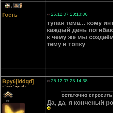
1
2
Гость
25.12.07 23:13:06
тупая тема... кому ин
каждый день погиба
к чему же мы создаём
тему в топку
Bpy6[iddqd]
25.12.07 23:14:38
= Lance Corporal =
остаточно спросить 
Да, да, я конченый р
190