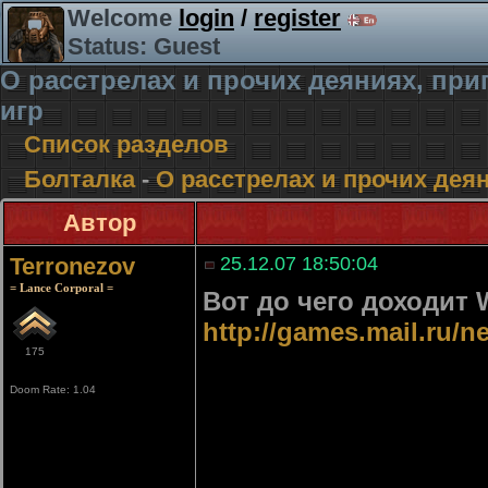
Welcome
login
/
register
Status: Guest
О расстрелах и прочих деяниях, п
игр
Список разделов
Болталка
-
О расстрелах и прочих де
Автор
Terronezov
25.12.07 18:50:04
= Lance Corporal =
Вот до чего доходит 
http://games.mail.ru/
175
Doom Rate: 1.04