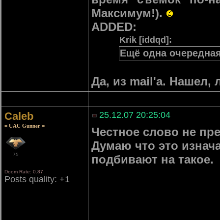
Максимум!).
ADDED:
Krik [iddqd]:
Ещё одна очередная 
Да, из mail'а. Нашел
Caleb
25.12.07 20:25:04
= UAC Gunner =
Честное слово не пре
Думаю что это изнач
75
подбивают на такое.
Doom Rate: 0.87
Posts quality: +1