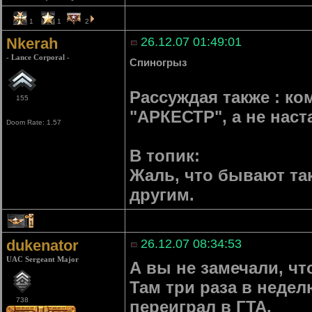
1
1
2
Nkerah
26.12.07 01:49:01
- Lance Corporal -
Спиногрыз
Рассуждая также : ко
155
"АРКЕСТР", а не нас
Doom Rate: 1.57
В топик:
Жаль, что бывают так
другим.
1
dukenator
26.12.07 08:34:53
UAC Sergeant Major
А вы не замечали, чт
Там три раза в недел
738
переиграл в ГТА.