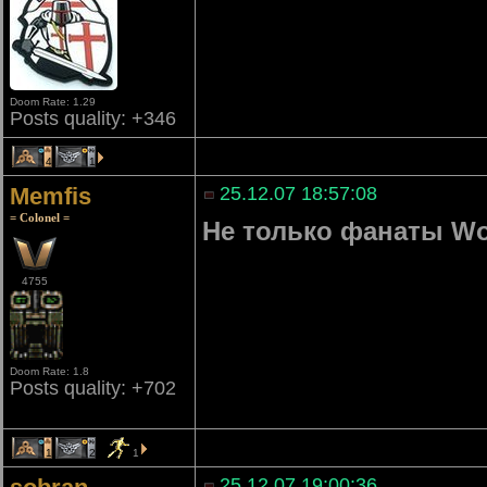
Doom Rate: 1.29
Posts quality: +346
4
1
Memfis
25.12.07 18:57:08
= Colonel =
Не только фанаты Wo
4755
Doom Rate: 1.8
Posts quality: +702
1
2
1
25.12.07 19:00:36