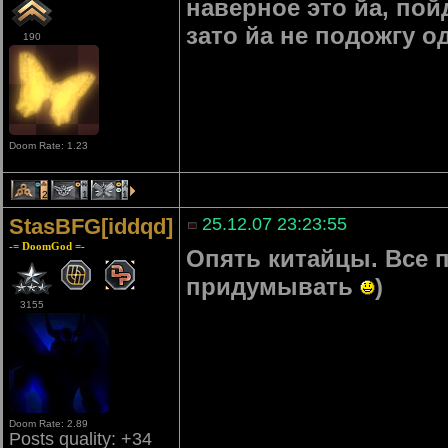
наверное это йа, по
зато йа не подожгу о
190
Doom Rate: 1.23
2
1
1
StasBFG[iddqd]
25.12.07 23:23:55
-= DoomGod =-
Опять китайцы. Все 
придумывать
)
3155
Doom Rate: 2.89
Posts quality: +34