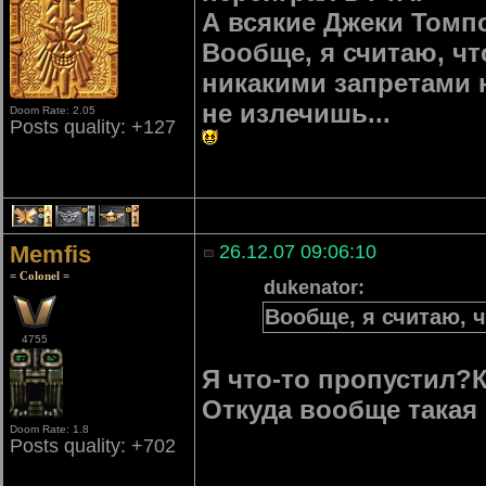
А всякие Джеки Томп
Вообще, я считаю, чт
никакими запретами 
не излечишь...
Doom Rate: 2.05
Posts quality: +127
1
1
1
Memfis
26.12.07 09:06:10
= Colonel =
dukenator:
Вообще, я считаю, ч
4755
Я что-то пропустил?К
Откуда вообще такая
Doom Rate: 1.8
Posts quality: +702