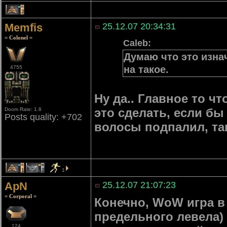
2
Memfis
25.12.07 20:34:31
= Colonel =
Caleb:
Думаю что это изна
на такое.
4755
Ну да.. Главное то ч
это сделать, если бы
Doom Rate: 1.8
Posts quality: +702
волосы подпалил, та
1
2
1
ApN
25.12.07 21:07:23
= Corporal =
Конечно, WoW игра в 
предельного левела) 
124