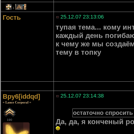
1
2
Гость
25.12.07 23:13:06
тупая тема... кому ин
каждый день погиба
к чему же мы создаём
тему в топку
Bpy6[iddqd]
25.12.07 23:14:38
= Lance Corporal =
остаточно спросить 
Да, да, я конченый р
190