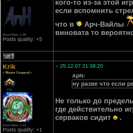
кого-то из-за этой и
если вспомнить стре
что в
Арч-Вайлы
виновата то вероятно
Doom Rate: 2.38
Posts quality: +5
1
Krik
25.12.07 21:38:20
= Master Corporal =
ApN:
ну разве что если р
272
Не только до предель
где действительно иг
серваков сидит
.
Doom Rate: 1.32
Posts quality: +1