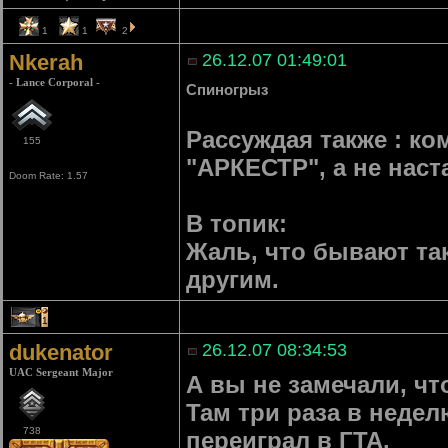
1
1
2
Nkerah
26.12.07 01:49:01
- Lance Corporal -
Спиногрыз
Рассуждая также : ко
155
"АРКЕСТР", а не нас
Doom Rate: 1.57
В топик:
Жаль, что бывают так
другим.
1
dukenator
26.12.07 08:34:53
UAC Sergeant Major
А вы не замечали, чт
Там три раза в недел
738
переиграл в ГТА.