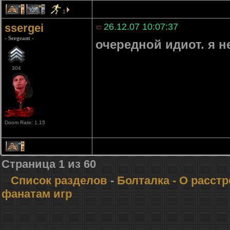
1
2
1
ssergei
26.12.07 10:07:37
- Sergeant -
очередной идиот. я н
304
Doom Rate: 1.15
2
Страница
1
из
60
Список разделов
-
Болталка
- О расст
фанатам игр