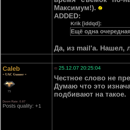
Максимум!).
ADDED:
Krik [iddqd]:
Ещё одна очередная 
Да, из mail'а. Нашел
Caleb
25.12.07 20:25:04
= UAC Gunner =
Честное слово не пре
Думаю что это изнач
75
подбивают на такое.
Doom Rate: 0.87
Posts quality: +1