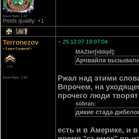
Doom Rate: 1.32
Posts quality: +1
1
2
Terronezov
25.12.07 19:07:04
= Lance Corporal =
MAZter[iddqd]:
Арчвайла вызывал
175
Ржал над этими слов
Doom Rate: 1.04
Впрочем, на уходящем
прочего люди творят
sobran:
дикие стада дибело
есть и в Америке, и 
время "съемок" по-н