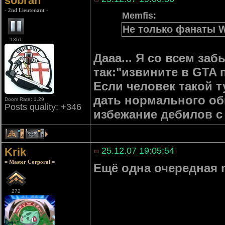
sobran
- 2nd Lieutenant -
Memfis:
Не только фанаты W
1361
Дааа... Я со всем з
так:"извините в GTA 
Если человек такой т
дать нормального обь
Doom Rate: 1.29
Posts quality: +346
избежание дебилов с
4
1
Krik
25.12.07 19:05:54
= Master Corporal =
Ещё одна очередная m
272