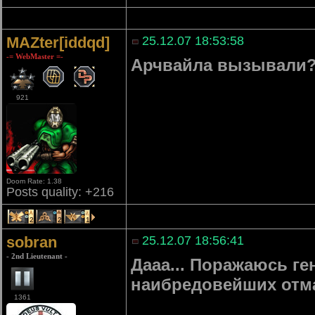
MAZter[iddqd]
25.12.07 18:53:58
-= WebMaster =-
Арчвайла вызывали
921
Doom Rate: 1.38
Posts quality: +216
2
2
1
sobran
25.12.07 18:56:41
- 2nd Lieutenant -
Дааа... Поражаюсь ге
наибредовейших отм
1361