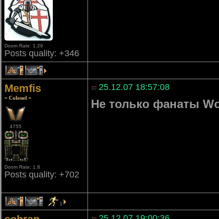
Doom Rate: 1.29
Posts quality: +346
4
1
Memfis
25.12.07 18:57:08
= Colonel =
Не только фанаты Wo
4755
Doom Rate: 1.8
Posts quality: +702
1
2
1
25.12.07 19:00:36