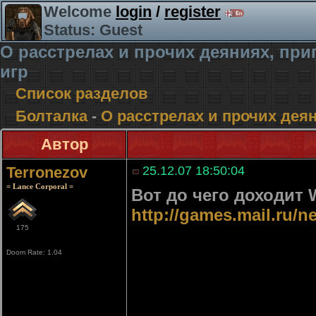
Welcome
login
/
register
Status: Guest
О расстрелах и прочих деяниях, п
игр
Список разделов
Болталка
-
О расстрелах и прочих де
Автор
Terronezov
25.12.07 18:50:04
= Lance Corporal =
Вот до чего доходит 
http://games.mail.ru/
175
Doom Rate: 1.04