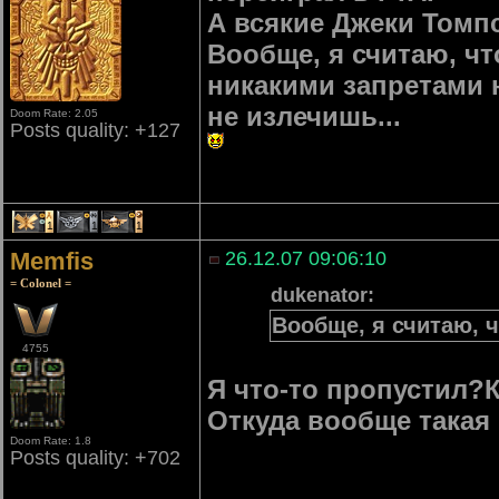
А всякие Джеки Томп
Вообще, я считаю, чт
никакими запретами 
не излечишь...
Doom Rate: 2.05
Posts quality: +127
1
1
1
Memfis
26.12.07 09:06:10
= Colonel =
dukenator:
Вообще, я считаю, ч
4755
Я что-то пропустил?К
Откуда вообще такая
Doom Rate: 1.8
Posts quality: +702