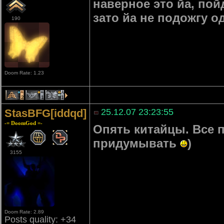
наверное это йа, по
зато йа не подожгу о
190
Doom Rate: 1.23
2
1
1
StasBFG[iddqd]
25.12.07 23:23:55
-= DoomGod =-
Опять китайцы. Все 
придумывать
)
3155
Doom Rate: 2.89
Posts quality: +34