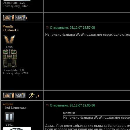
Doom Rate: 1.29
Posts quality: +346
4
1
Memfis
Отправлено: 25.12.07 18:57:08
= Colonel =
Не только фанаты WoW поджигают своих одноклассн
4755
Doom Rate: 1.8
Posts quality: +702
1
2
1
sobran
Отправлено: 25.12.07 19:00:36
- 2nd Lieutenant -
Memfis:
Не только фанаты WoW поджигают своих 
1361
Дааа... Я со всем забыл дикие стада дибелоидов о
Если человек такой тупой что он не просто не пони