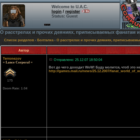
Welcome to U.A.C.
login
/
register
Status: Guest
О расстрелах и прочих деяниях, приписываемых фанатам и
Список разделов
-
Болталка
-
О расстрелах и прочих деяниях, приписываемы
Автор
Terronezov
Отправлено: 25.12.07 18:50:04
= Lance Corporal =
Вот до чего доходит WoW! Буду молится, чтоб это 
http://games.mail.ru/news/25.12.2007/fanat_world_of
175
Doom Rate: 1.04