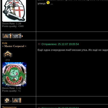
улице
...
Doom Rate: 1.29
Posts quality: +346
4
1
Krik
Отправлено: 25.12.07 19:05:54
= Master Corporal =
Ещё одна очередная mail'овская утка. Их ещё не за
272
Doom Rate: 1.32
Posts quality: +1
1
2
Terronezov