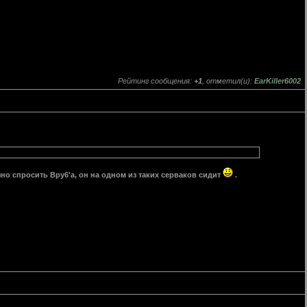
Рейтинг сообщения:
+1
, отметил(и):
EarKiller6002
чно спросить Bpy6'a, он на одном из таких серваков сидит
.