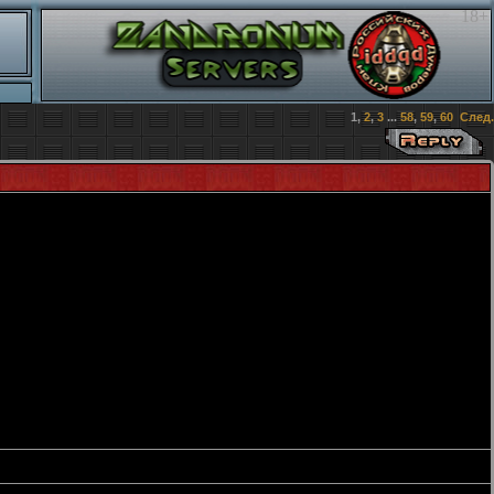
18+
1
,
2
,
3
...
58
,
59
,
60
След.