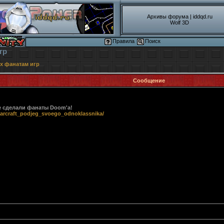
Архивы форума
|
iddqd.ru
Wolf 3D
Правила
Поиск
гр
х фанатам игр
Сообщение
не сделали фанаты Doom'а!
_warcraft_podjeg_svoego_odnoklassnika/