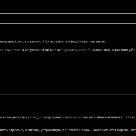
раждане, которых какая-либо игра/фильм подбивают на такое.
причем, с таким же успехом он мог это сделать, если бы например читал книгу.В
о если развить героя до предельного левела) и она затягивает человека... Но т
мнить стрельбу в школе, устроенную фанатами Doom... Вообщем этот парень, чт
0