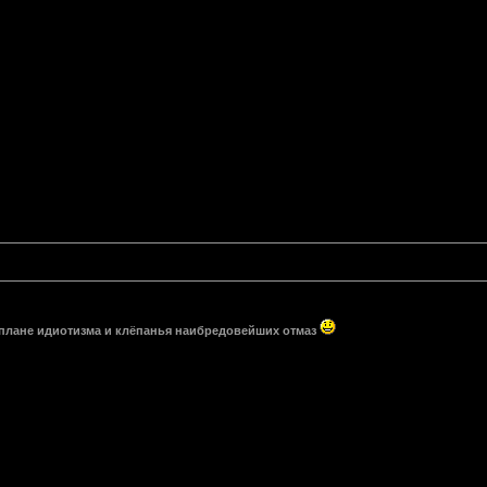
в плане идиотизма и клёпанья наибредовейших отмаз