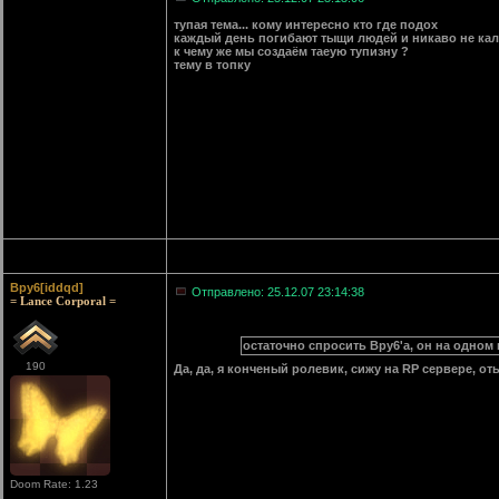
тупая тема... кому интересно кто где подох
каждый день погибают тыщи людей и никаво не ка
к чему же мы создаём таеую тупизну ?
тему в топку
Bpy6[iddqd]
Отправлено: 25.12.07 23:14:38
= Lance Corporal =
остаточно спросить Bpy6'a, он на одном 
190
Да, да, я конченый ролевик, сижу на RP сервере, 
Doom Rate: 1.23