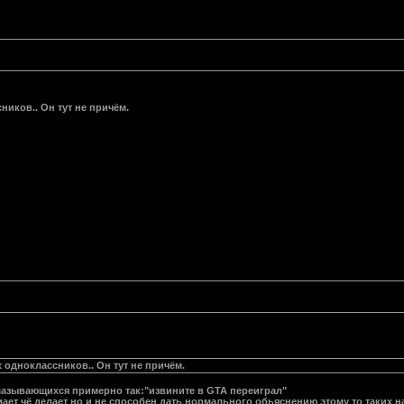
иков.. Он тут не причём.
одноклассников.. Он тут не причём.
тмазывающихся примерно так:"извините в GTA переиграл"
мает чё делает но и не способен дать нормального обьяснению этому то таких 