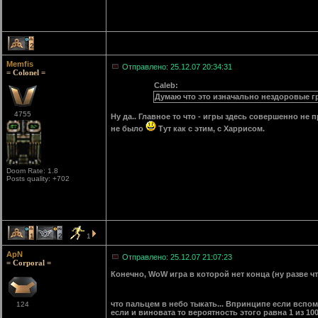
2
Memfis
Отправлено: 25.12.07 20:34:31
= Colonel =
Caleb:
Думаю что это изначально нездоровые г
4755
Ну да.. Главное то что - игры здесь совершенно не 
не было
Тут как с этим, с Харрисом.
Doom Rate: 1.8
Posts quality: +702
1
2
1
ApN
Отправлено: 25.12.07 21:07:23
= Corporal =
Конечно, WoW игра в которой нет конца (ну разве чт
что пальцем в небо тыкать... Впринципе если вспо
124
если и виновата то вероятность этого равна 1 из 10