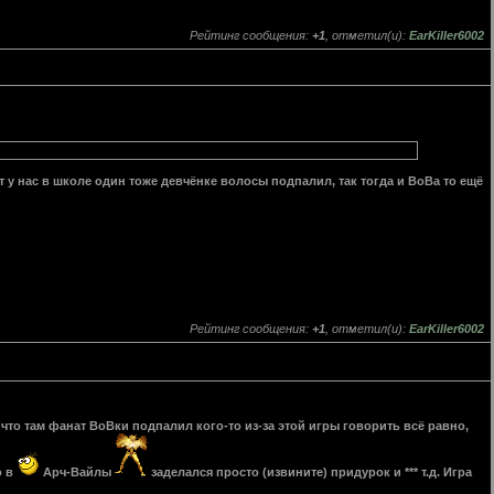
Рейтинг сообщения:
+1
, отметил(и):
EarKiller6002
от у нас в школе один тоже девчёнке волосы подпалил, так тогда и ВоВа то ещё
Рейтинг сообщения:
+1
, отметил(и):
EarKiller6002
о что там фанат ВоВки подпалил кого-то из-за этой игры говорить всё равно,
о в
Арч-Вайлы
заделался просто (извините) придурок и *** т.д. Игра