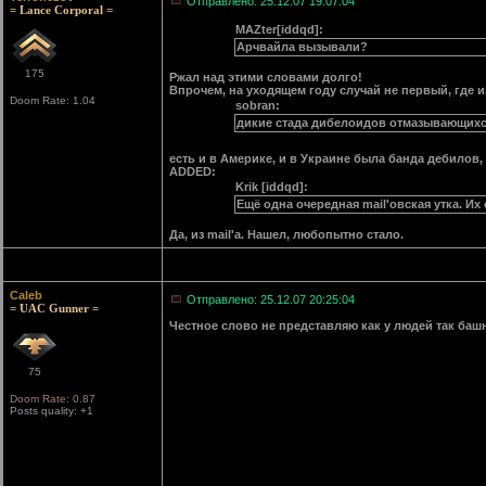
Отправлено: 25.12.07 19:07:04
= Lance Corporal =
MAZter[iddqd]:
Арчвайла вызывали?
175
Ржал над этими словами долго!
Впрочем, на уходящем году случай не первый, где и
Doom Rate: 1.04
sobran:
дикие стада дибелоидов отмазывающихся
есть и в Америке, и в Украине была банда дебилов
ADDED:
Krik [iddqd]:
Ещё одна очередная mail'овская утка. Их
Да, из mail'а. Нашел, любопытно стало.
Caleb
Отправлено: 25.12.07 20:25:04
= UAC Gunner =
Честное слово не представляю как у людей так баш
75
Doom Rate: 0.87
Posts quality: +1