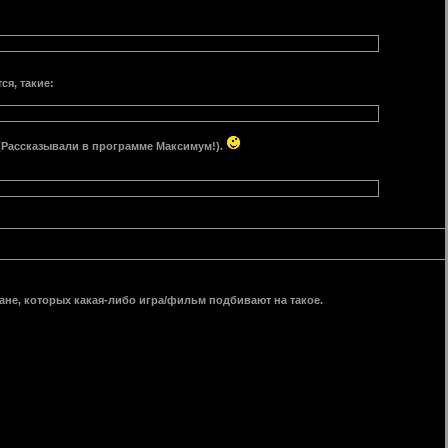
ся, такие:
 (Рассказывали в программе Максимум!).
дане, которых какая-либо игра/фильм подбивают на такое.