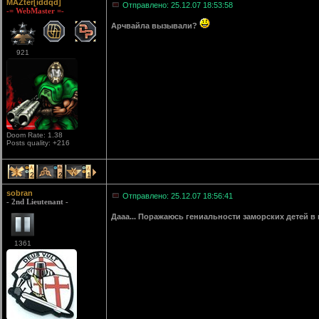
MAZter[iddqd]
Отправлено: 25.12.07 18:53:58
-= WebMaster =-
Арчвайла вызывали?
921
Doom Rate: 1.38
Posts quality: +216
2
2
1
sobran
Отправлено: 25.12.07 18:56:41
- 2nd Lieutenant -
Дааа... Поражаюсь гениальности заморских детей 
1361