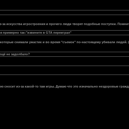
з-за искусства игростроения и прочего люди творят подобные поступки. Помнит
 примерно так:"извините в GTA переиграл"
, которые снимали ужастик и во время "съемок" по-настоящему убивали людей.
 ещё не задолбало?
ню сносит из-за какой-то там игры. Думаю что это изначально нездоровые граж