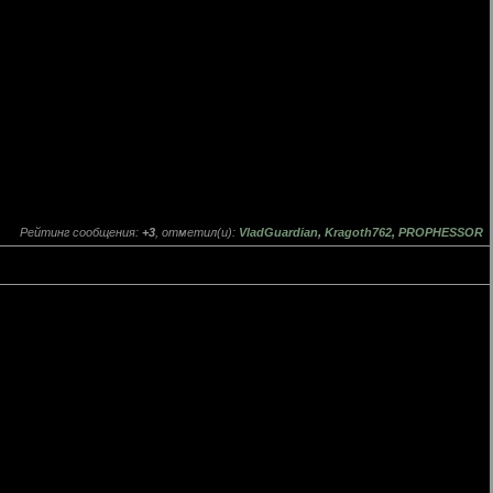
Рейтинг сообщения:
+3
, отметил(и):
VladGuardian
,
Kragoth762
,
PROPHESSOR