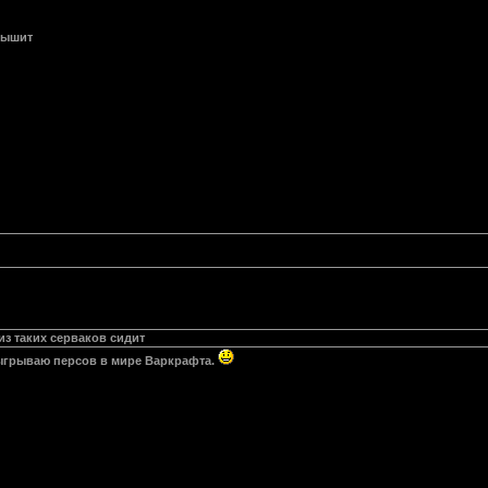
лышит
из таких серваков сидит
отыгрываю персов в мире Варкрафта.