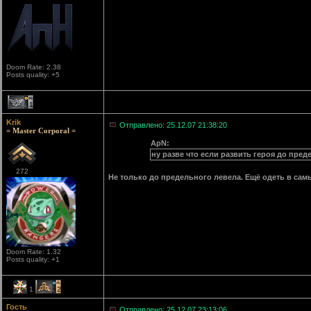
Doom Rate: 2.38
Posts quality: +5
1
Krik
Отправлено: 25.12.07 21:38:20
= Master Corporal =
ApN:
ну разве что если развить героя до пре
272
Не только до предельного левела. Ещё одеть в самы
Doom Rate: 1.32
Posts quality: +1
1
2
Гость
Отправлено: 25.12.07 23:13:06