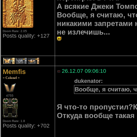
А всякие Джеки Томп
Вообще, я считаю, чт
никакими запретами 
не излечишь...
Doom Rate: 2.05
Posts quality: +127
1
1
1
Memfis
26.12.07 09:06:10
= Colonel =
dukenator:
Вообще, я считаю, ч
4755
Я что-то пропустил?К
Откуда вообще такая
Doom Rate: 1.8
Posts quality: +702