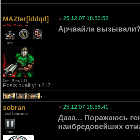
MAZter[iddqd]
25.12.07 18:53:58
-= WebMaster =-
Арчвайла вызывали
923
Doom Rate: 1.38
Posts quality: +217
2
2
1
sobran
25.12.07 18:56:41
- 2nd Lieutenant -
Дааа... Поражаюсь ге
наибредовейших отм
1361