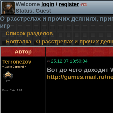
Welcome
login
/
register
Status: Guest
О расстрелах и прочих деяниях, п
игр
Список разделов
Болталка
-
О расстрелах и прочих де
Автор
Terronezov
25.12.07 18:50:04
= Lance Corporal =
Вот до чего доходит 
http://games.mail.ru/
175
Doom Rate: 1.04