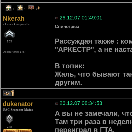
1
1
2
Nkerah
26.12.07 01:49:01
- Lance Corporal -
Спиногрыз
Рассуждая также : ко
155
"АРКЕСТР", а не нас
Doom Rate: 1.57
В топик:
Жаль, что бывают так
другим.
1
dukenator
26.12.07 08:34:53
UAC Sergeant Major
А вы не замечали, чт
Там три раза в недел
738
переиграл в ГТА.