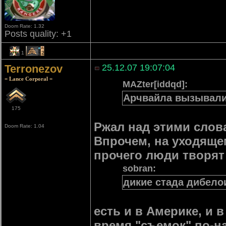
Doom Rate: 1.32
Posts quality: +1
1
2
Terronezov
25.12.07 19:07:04
= Lance Corporal =
MAZter[iddqd]:
Арчвайла вызывал
175
Ржал над этими слов
Doom Rate: 1.04
Впрочем, на уходящем
прочего люди творят
sobran:
дикие стада дибело
есть и в Америке, и 
время "съемок" по-н