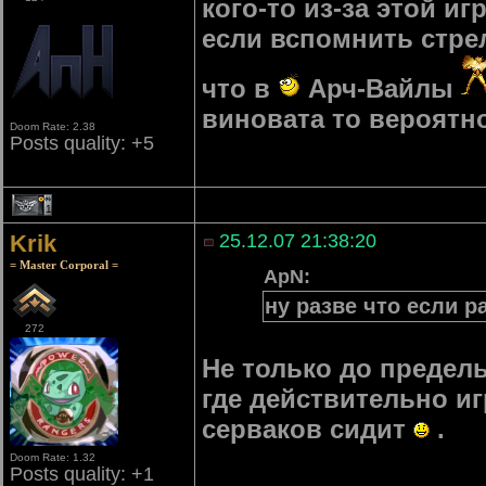
кого-то из-за этой и
если вспомнить стре
что в
Арч-Вайлы
виновата то вероятно
Doom Rate: 2.38
Posts quality: +5
1
Krik
25.12.07 21:38:20
= Master Corporal =
ApN:
ну разве что если р
272
Не только до предель
где действительно иг
серваков сидит
.
Doom Rate: 1.32
Posts quality: +1