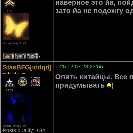
наверное это йа, по
зато йа не подожгу о
190
Doom Rate: 1.23
2
1
1
StasBFG[iddqd]
25.12.07 23:23:55
-= DoomGod =-
Опять китайцы. Все 
придумывать
)
3155
Doom Rate: 2.89
Posts quality: +34