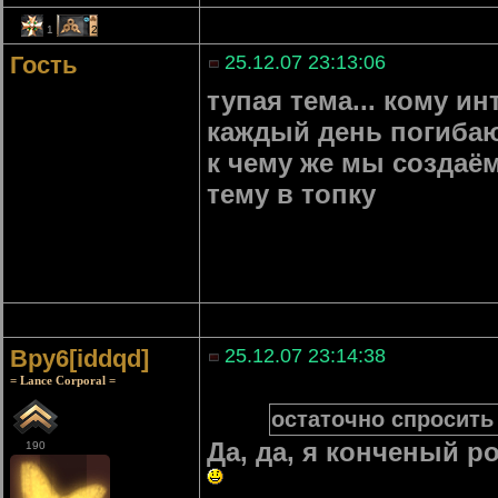
1
2
Гость
25.12.07 23:13:06
тупая тема... кому ин
каждый день погиба
к чему же мы создаём
тему в топку
Bpy6[iddqd]
25.12.07 23:14:38
= Lance Corporal =
остаточно спросить 
Да, да, я конченый р
190