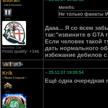
sobran
- 2nd Lieutenant -
Memfis:
Не только фанаты W
1361
Дааа... Я со всем з
так:"извините в GTA 
Если человек такой т
дать нормального обь
Doom Rate: 1.29
Posts quality: +346
избежание дебилов с
4
1
Krik
25.12.07 19:05:54
= Master Corporal =
Ещё одна очередная m
272