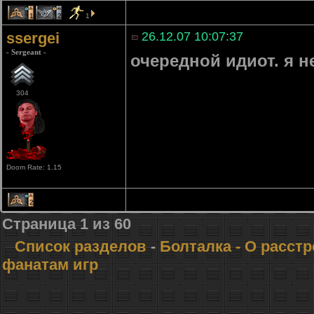
1
2
1
ssergei
26.12.07 10:07:37
- Sergeant -
очередной идиот. я н
304
Doom Rate: 1.15
2
Страница
1
из
60
Список разделов
-
Болталка
- О расст
фанатам игр