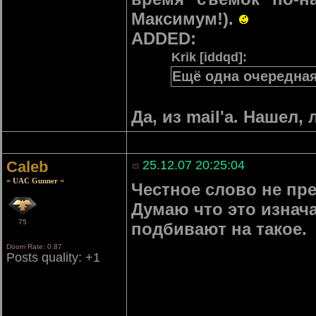
Максимум!).
ADDED:
Krik [iddqd]:
Ещё одна очередная 
Да, из mail'а. Нашел
Caleb
25.12.07 20:25:04
= UAC Gunner =
Честное слово не пре
Думаю что это изнач
75
подбивают на такое.
Doom Rate: 0.87
Posts quality: +1