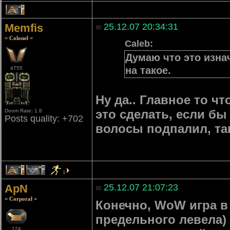
2
Memfis
25.12.07 20:34:31
= Colonel =
Caleb:
Думаю что это изна
на такое.
4755
Ну да.. Главное то ч
это сделать, если бы
Doom Rate: 1.8
Posts quality: +702
волосы подпалил, та
1
2
1
ApN
25.12.07 21:07:23
= Corporal =
Конечно, WoW игра в 
предельного левела) 
124