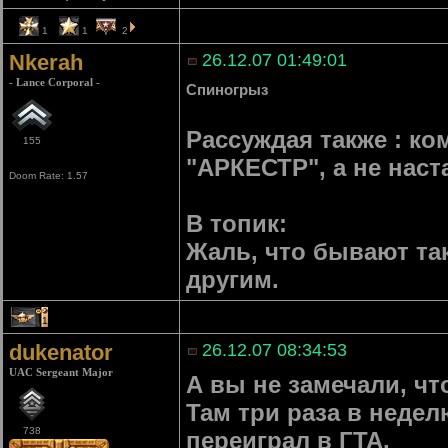
1
1
2
Nkerah
26.12.07 01:49:01
- Lance Corporal -
Спиногрыз
Рассуждая также : ко
155
"АРКЕСТР", а не нас
Doom Rate: 1.57
В топик:
Жаль, что бывают так
другим.
1
dukenator
26.12.07 08:34:53
UAC Sergeant Major
А вы не замечали, чт
Там три раза в недел
738
переиграл в ГТА.