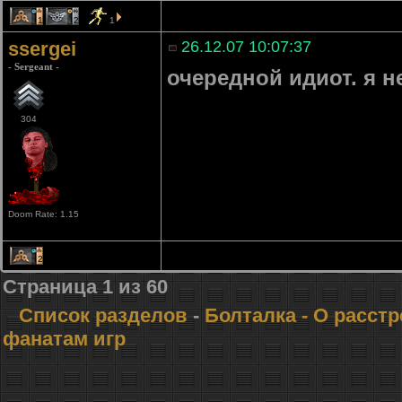
1
2
1
ssergei
26.12.07 10:07:37
- Sergeant -
очередной идиот. я н
304
Doom Rate: 1.15
2
Страница
1
из
60
Список разделов
-
Болталка
- О расст
фанатам игр