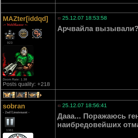
MAZter[iddqd]
25.12.07 18:53:58
-= WebMaster =-
Арчвайла вызывали
923
Doom Rate: 1.38
Posts quality: +218
2
2
1
sobran
25.12.07 18:56:41
- 2nd Lieutenant -
Дааа... Поражаюсь ге
наибредовейших отм
1361