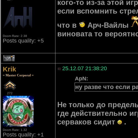
кого-то из-за этой и
если вспомнить стре
что в
Арч-Вайлы
виновата то вероятно
Doom Rate: 2.38
Posts quality: +5
1
Krik
25.12.07 21:38:20
= Master Corporal =
ApN:
ну разве что если р
272
Не только до предель
где действительно иг
серваков сидит
.
Doom Rate: 1.32
Posts quality: +1