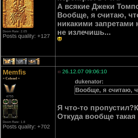
А всякие Джеки Томп
Вообще, я считаю, чт
никакими запретами 
не излечишь...
Doom Rate: 2.05
Posts quality: +127
1
1
1
Memfis
26.12.07 09:06:10
= Colonel =
dukenator:
Вообще, я считаю, ч
4755
Я что-то пропустил?К
Откуда вообще такая
Doom Rate: 1.8
Posts quality: +702