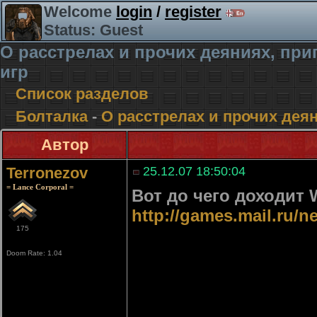
Welcome
login
/
register
Status: Guest
О расстрелах и прочих деяниях, п
игр
Список разделов
Болталка
-
О расстрелах и прочих де
Автор
Terronezov
25.12.07 18:50:04
= Lance Corporal =
Вот до чего доходит 
http://games.mail.ru/
175
Doom Rate: 1.04