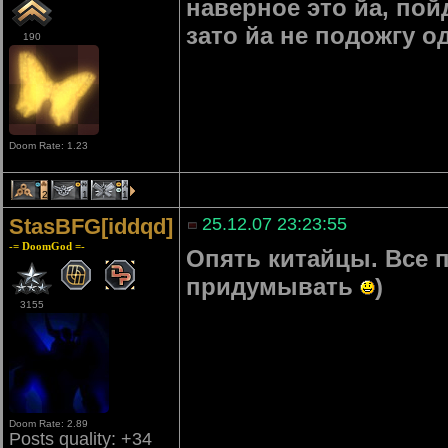
наверное это йа, по
зато йа не подожгу о
190
Doom Rate: 1.23
2
1
1
StasBFG[iddqd]
25.12.07 23:23:55
-= DoomGod =-
Опять китайцы. Все 
придумывать
)
3155
Doom Rate: 2.89
Posts quality: +34