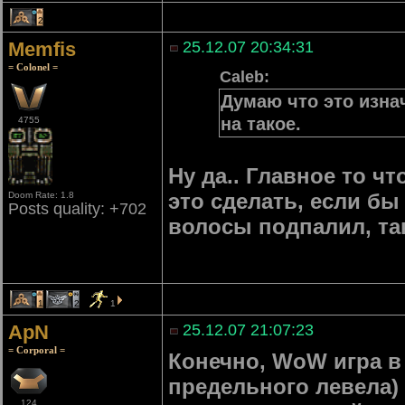
2
Memfis
25.12.07 20:34:31
= Colonel =
Caleb:
Думаю что это изна
на такое.
4755
Ну да.. Главное то ч
это сделать, если бы
Doom Rate: 1.8
Posts quality: +702
волосы подпалил, та
1
2
1
ApN
25.12.07 21:07:23
= Corporal =
Конечно, WoW игра в 
предельного левела) 
124