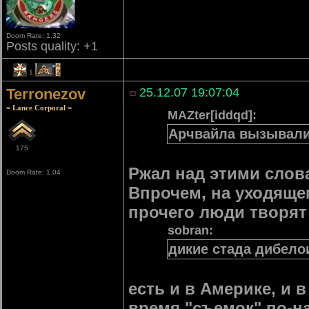
Doom Rate: 1.32
Posts quality: +1
1
2
Terronezov
25.12.07 19:07:04
= Lance Corporal =
MAZter[iddqd]:
Арчвайла вызывал
175
Ржал над этими слов
Doom Rate: 1.04
Впрочем, на уходящем
прочего люди творят
sobran:
дикие стада дибело
есть и в Америке, и 
время "съемок" по-н