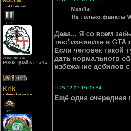
sobran
- 2nd Lieutenant -
Memfis:
Не только фанаты W
1361
Дааа... Я со всем з
так:"извините в GTA 
Если человек такой т
дать нормального обь
Doom Rate: 1.29
Posts quality: +346
избежание дебилов с
4
1
Krik
25.12.07 19:05:54
= Master Corporal =
Ещё одна очередная m
272