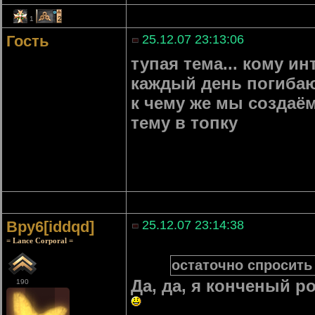
1
2
Гость
25.12.07 23:13:06
тупая тема... кому ин
каждый день погиба
к чему же мы создаём
тему в топку
Bpy6[iddqd]
25.12.07 23:14:38
= Lance Corporal =
остаточно спросить 
Да, да, я конченый р
190