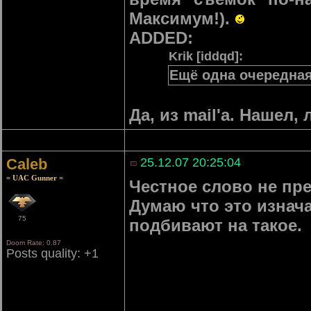
Максимум!).
ADDED:
Krik [iddqd]:
Ещё одна очередная 
Да, из mail'а. Нашел
Caleb
25.12.07 20:25:04
= UAC Gunner =
Честное слово не пре
Думаю что это изнач
75
подбивают на такое.
Doom Rate: 0.87
Posts quality: +1