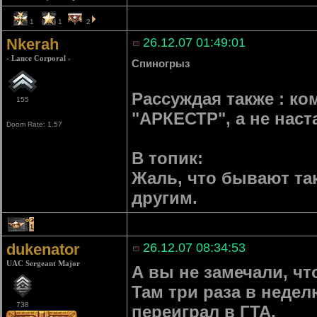
1
1
2
Nkerah
26.12.07 01:49:01
- Lance Corporal -
Спиногрыз
Рассуждая также : ко
155
"АРКЕСТР", а не нас
Doom Rate: 1.57
В топик:
Жаль, что бывают так
другим.
1
dukenator
26.12.07 08:34:53
UAC Sergeant Major
А вы не замечали, чт
Там три раза в недел
738
переиграл в ГТА.