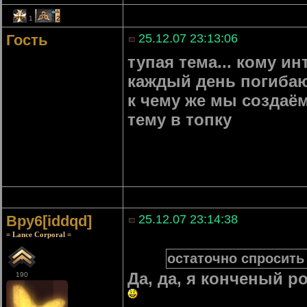
1
2
Гость
25.12.07 23:13:06
тупая тема... кому ин
каждый день погиба
к чему же мы создаём
тему в топку
Bpy6[iddqd]
25.12.07 23:14:38
= Lance Corporal =
остаточно спросить 
Да, да, я конченый р
190