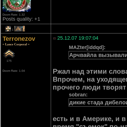
Doom Rate: 1.32
Posts quality: +1
1
2
Terronezov
25.12.07 19:07:04
= Lance Corporal =
MAZter[iddqd]:
Арчвайла вызывал
175
Ржал над этими слов
Doom Rate: 1.04
Впрочем, на уходящем
прочего люди творят
sobran:
дикие стада дибело
есть и в Америке, и 
время "съемок" по-н