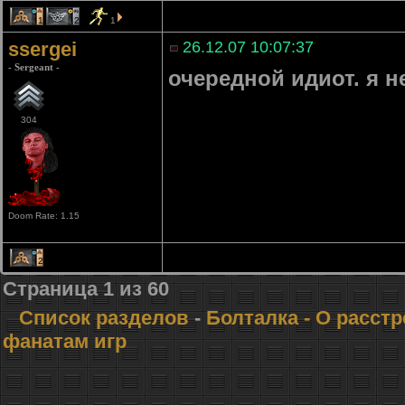
1
2
1
ssergei
26.12.07 10:07:37
- Sergeant -
очередной идиот. я н
304
Doom Rate: 1.15
2
Страница
1
из
60
Список разделов
-
Болталка
- О расст
фанатам игр