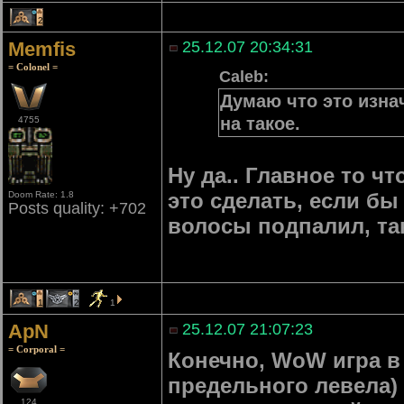
2
Memfis
25.12.07 20:34:31
= Colonel =
Caleb:
Думаю что это изна
на такое.
4755
Ну да.. Главное то ч
это сделать, если бы
Doom Rate: 1.8
Posts quality: +702
волосы подпалил, та
1
2
1
ApN
25.12.07 21:07:23
= Corporal =
Конечно, WoW игра в 
предельного левела) 
124