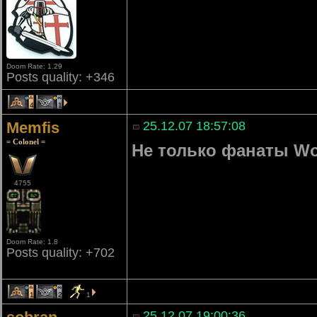
Doom Rate: 1.29
Posts quality: +346
4
1
Memfis
25.12.07 18:57:08
= Colonel =
Не только фанаты Wo
4755
Doom Rate: 1.8
Posts quality: +702
1
2
1
25.12.07 19:00:36