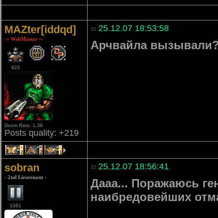
MAZter[iddqd]
25.12.07 18:53:58
-= WebMaster =-
Арчвайла вызывали
923
Doom Rate: 1.38
Posts quality: +219
2
2
1
sobran
25.12.07 18:56:41
- 2nd Lieutenant -
Дааа... Поражаюсь ге
наибредовейших отм
1361