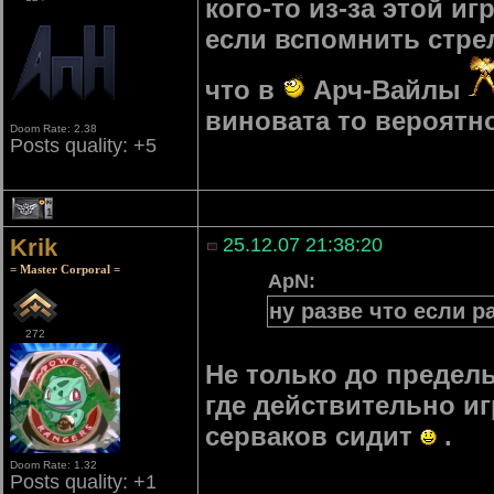
кого-то из-за этой и
если вспомнить стре
что в
Арч-Вайлы
виновата то вероятно
Doom Rate: 2.38
Posts quality: +5
1
Krik
25.12.07 21:38:20
= Master Corporal =
ApN:
ну разве что если р
272
Не только до предель
где действительно иг
серваков сидит
.
Doom Rate: 1.32
Posts quality: +1