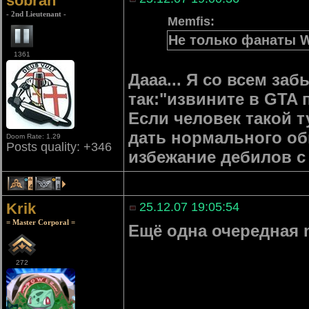
sobran
- 2nd Lieutenant -
Memfis:
Не только фанаты W
1361
Дааа... Я со всем з
так:"извините в GTA 
Если человек такой т
дать нормального обь
Doom Rate: 1.29
Posts quality: +346
избежание дебилов с
4
1
Krik
25.12.07 19:05:54
= Master Corporal =
Ещё одна очередная m
272