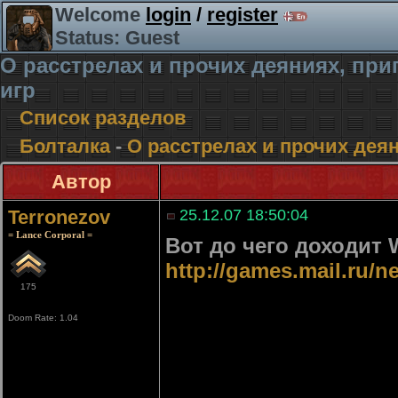
Welcome
login
/
register
Status: Guest
О расстрелах и прочих деяниях, п
игр
Список разделов
Болталка
-
О расстрелах и прочих де
Автор
Terronezov
25.12.07 18:50:04
= Lance Corporal =
Вот до чего доходит 
http://games.mail.ru/
175
Doom Rate: 1.04