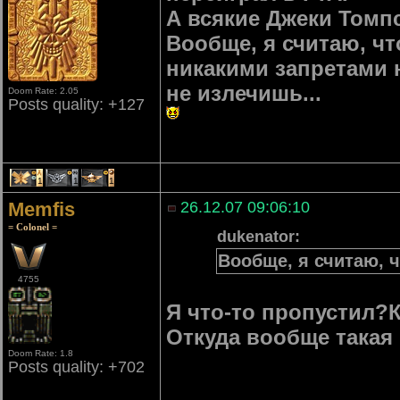
А всякие Джеки Томп
Вообще, я считаю, чт
никакими запретами 
не излечишь...
Doom Rate: 2.05
Posts quality: +127
1
1
1
Memfis
26.12.07 09:06:10
= Colonel =
dukenator:
Вообще, я считаю, ч
4755
Я что-то пропустил?К
Откуда вообще такая
Doom Rate: 1.8
Posts quality: +702