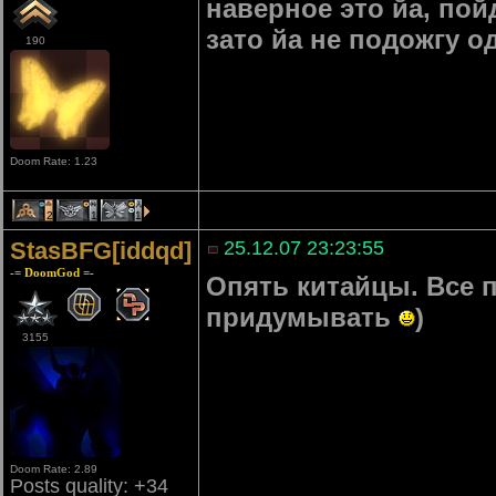
наверное это йа, по
зато йа не подожгу о
190
Doom Rate: 1.23
2
1
1
StasBFG[iddqd]
25.12.07 23:23:55
-= DoomGod =-
Опять китайцы. Все 
придумывать
)
3155
Doom Rate: 2.89
Posts quality: +34