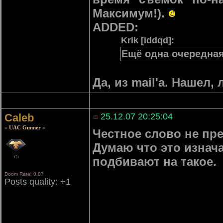
Максимум!).
ADDED:
Krik [iddqd]:
Ещё одна очередная 
Да, из mail'а. Нашел
Caleb
25.12.07 20:25:04
= UAC Gunner =
Честное слово не пре
Думаю что это изнач
75
подбивают на такое.
Doom Rate: 0.87
Posts quality: +1