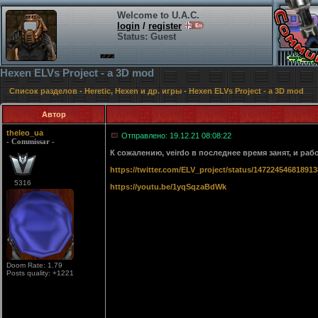
Welcome to U.A.C.
login
/
register
Status: Guest
Hexen ELVs Project - a 3D mod
Список разделов
-
Heretic, Hexen и др. игры
-
Hexen ELVs Project - a 3D mod
Автор
theleo_ua
Отправлено: 19.12.21 08:08:22
- Commissar -
К сожалению, veirdo в последнее время занят, и раб
https://twitter.com/ELV_project/status/14722454681891
5316
https://youtu.be/1yqSqzaBdWk
Doom Rate: 1.79
Posts quality: +1221