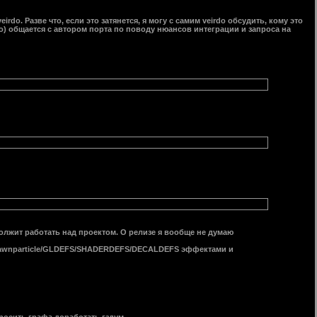
irdo. Разве что, если это затянется, я могу с самим veirdo обсудить, кому это
но) общается с автором порта по поводу нюансов интеграции и запроса на
олжит работать над проектом. О релизе я вообще не думаю
a_spawnparticle/GLDEFS/SHADERDEFS/DECALDEFS эффектами и