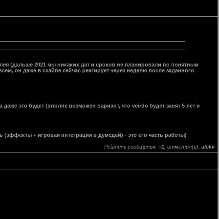
лея (дальше 2021 мы никаких дат и сроков не планировали по понятным
овсем, он даже в скайпе сейчас реагирует через неделю после заданного
даже это будет (вполне возможен вариант, что veirdo будет занят 5 лет и
ь (эффекты + игровая интеграция в думсдей) - это его часть работы)
Рейтинг сообщения:
+1
, отметил(и):
alekv