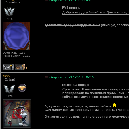
Отправлено: 21.12.21 12:48:37
- Commissar -
PVS
пишет
:
Добрая морда у быка? хех. Для Хексена, э
5316
сделал мне добрую морду на лице
улыбнул, спасиб
Doom Rate: 1.79
Posts quality: +1221
4
1
alekv
Отправлено: 21.12.21 16:02:55
- Colonel -
theleo_ua
пишет
:
Сроков нет. Изначально мы планировали 
планировали по понятным причинам), но н
4170
сейчас реагирует через неделю после за
А, ну если лидом стал, все, можно забыть
Сам лидом сейчас работаю, когда на тебе 50+ человек
Остается один выход, нанять стороннего моделлера,