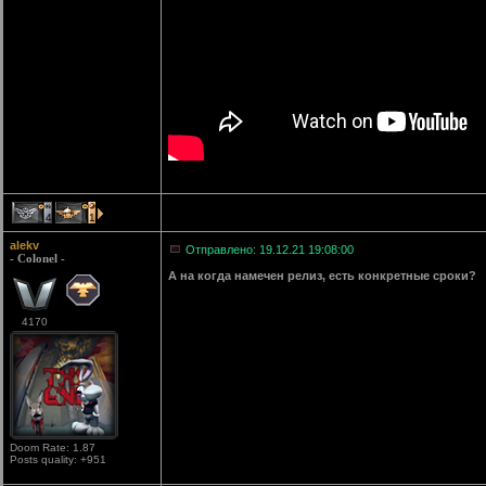
4
1
alekv
Отправлено: 19.12.21 19:08:00
- Colonel -
А на когда намечен релиз, есть конкретные сроки?
4170
Doom Rate: 1.87
Posts quality: +951