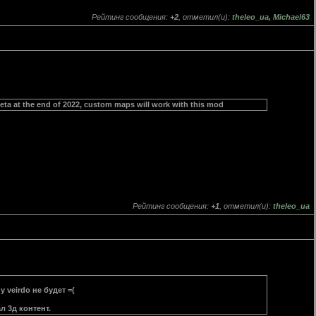
Рейтинг сообщения:
+2
, отметил(и):
theleo_ua
,
Michael63
beta at the end of 2022, custom maps will work with this mod
Рейтинг сообщения:
+1
, отметил(и):
theleo_ua
 veirdo не будет =(
л 3д контент.