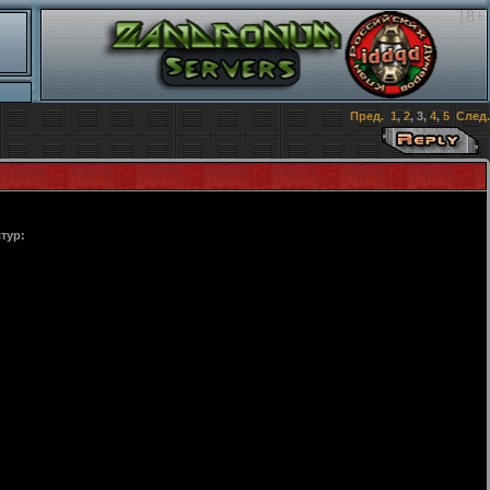
18+
Пред.
1
,
2
,
3
,
4
,
5
След.
тур: