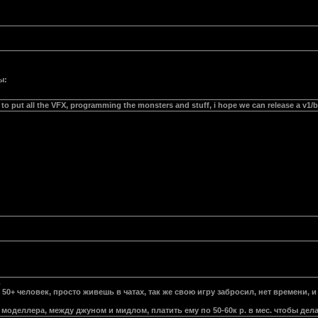
ы:
to put all the VFX, programming the monsters and stuff, i hope we can release a v1/
ь
50+ человек, просто живешь в чатах, так же свою игру забросил, нет времени, и у
моделлера, между джуном и мидлом, платить ему по 50-60к р. в мес. чтобы дела