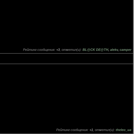
Рейтинг сообщения:
+3
, отметил(и):
BL@CK DE@TH
,
alekv
,
camper
Рейтинг сообщения:
+1
, отметил(и):
theleo_ua