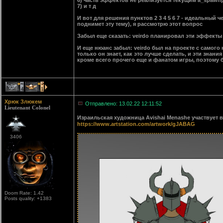
6) часть эффектов не реализуется текущим a_spaw
7) и т д
И вот для решения пунктов 2 3 4 5 6 7 - идеальный ч
поднимет эту тему), я рассмотрю этот вопрос
Забыл еще сказать: veirdo планировал эти эффекты
И еще нюанс забыл: veirdo был на проекте с самого
только он знает, как это лучше сделать, и эти знан
кроме всего прочего еще и фанатом игры, поэтому б
4
1
Хрюк Злюкем
Отправлено: 13.02.22 12:11:52
Lieutenant Colonel
Израильская художница Avishai Menashe участвует 
https://www.artstation.com/artwork/gJABAG
3406
Doom Rate: 1.42
Posts quality: +1383