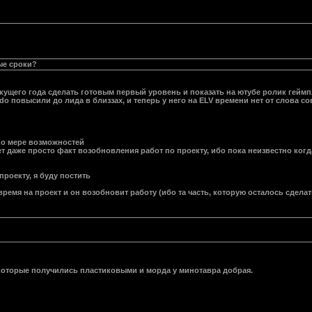
ые сроки?
кущего года сделать готовым первый уровень и показать на ютубе ролик геймп
rdo повысили до лида в близзах, и теперь у него на ELV времени нет от слова с
 по мере возможностей
т даже просто факт возобновления работ по проекту, ибо пока неизвестно когда 
проекту, я буду постить
время на проект и он возобновит работу (ибо та часть, которую осталось сделат
которые получились пластиковыми и морда у минотавра добрая.