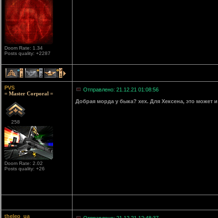
Doom Rate: 1.34
Posts quality: +2287
1
2
1
PVS
Отправлено: 21.12.21 01:08:56
= Master Corporal =
Добрая морда у быка? хех. Для Хексена, это может и 
258
Doom Rate: 2.02
Posts quality: +26
theleo_ua