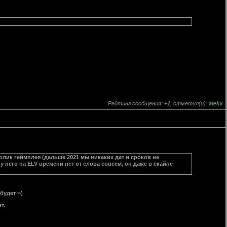
Рейтинг сообщения:
+1
, отметил(и):
alekv
олик геймплея (дальше 2021 мы никаких дат и сроков не
у него на ELV времени нет от слова совсем, он даже в скайпе
будет =(
т.