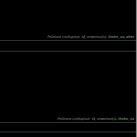
Рейтинг сообщения:
+2
, отметил(и):
theleo_ua
,
alekv
Рейтинг сообщения:
+1
, отметил(и):
theleo_ua