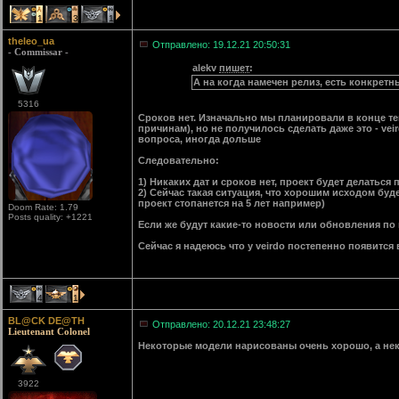
1
3
1
theleo_ua
Отправлено: 19.12.21 20:50:31
- Commissar -
alekv
пишет
:
А на когда намечен релиз, есть конкретн
5316
Сроков нет. Изначально мы планировали в конце те
причинам), но не получилось сделать даже это - vei
вопроса, иногда дольше
Следовательно:
1) Никаких дат и сроков нет, проект будет делаться
2) Сейчас такая ситуация, что хорошим исходом буде
проект стопанется на 5 лет например)
Doom Rate: 1.79
Posts quality: +1221
Если же будут какие-то новости или обновления по 
Сейчас я надеюсь что у veirdo постепенно появится 
4
1
BL@CK DE@TH
Отправлено: 20.12.21 23:48:27
Lieutenant Colonel
Некоторые модели нарисованы очень хорошо, а не
3922