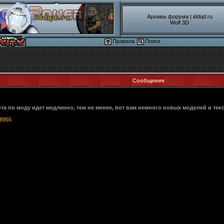
Архивы форума
|
iddqd.ru
Wolf 3D
Правила
Поиск
Сообщение
ота по моду идет медленно, тем не менее, вот вам немного новых моделей и текс
38955