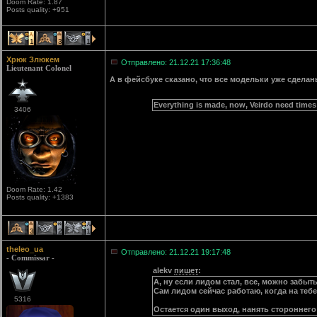
Doom Rate: 1.87
Posts quality: +951
1
3
1
Хрюк Злюкем
Отправлено: 21.12.21 17:36:48
Lieutenant Colonel
А в фейсбуке сказано, что все модельки уже сделан
Everything is made, now, Veirdo need times 
3406
Doom Rate: 1.42
Posts quality: +1383
3
2
1
theleo_ua
Отправлено: 21.12.21 19:17:48
- Commissar -
alekv
пишет
:
А, ну если лидом стал, все, можно забыт
Сам лидом сейчас работаю, когда на тебе 
5316
Остается один выход, нанять стороннего 