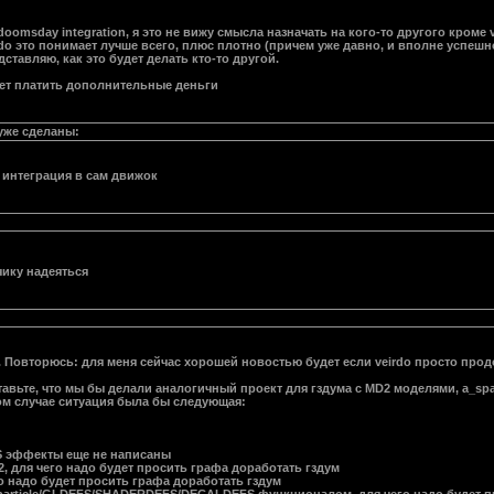
oomsday integration, я это не вижу смысла назначать на кого-то другого кроме ve
rdo это понимает лучше всего, плюс плотно (причем уже давно, и вполне успеш
дставляю, как это будет делать кто-то другой.
очет платить дополнительные деньги
 уже сделаны:
 интеграция в сам движок
чику надеяться
 Повторюсь: для меня сейчас хорошей новостью будет если veirdo просто прод
дставьте, что мы бы делали аналогичный проект для гздума с MD2 моделями, 
м случае ситуация была бы следующая:
S эффекты еще не написаны
, для чего надо будет просить графа доработать гздум
го надо будет просить графа доработать гздум