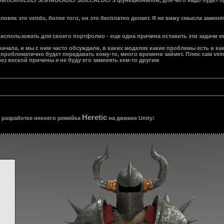
nparticle/GLDEFS/SHADERDEFS/DECALDEFS функционалом, для чего надо будет п
еловек это veirdo, более того, он это бесплатно делает. Я не вижу смысла заменя
 использовать для своего портфолио - еще одна причина оставить эти задачи е
 начала, и мы с ним часто обсуждали, в каких моделях какие проблемы есть и ка
ия проблематично будет передавать кому-то, много времени займет. Плюс сам vei
ез веской причины я не буду его заменять кем-то другим
Heretic
в разработке некоего ремейка
на движке Unity: