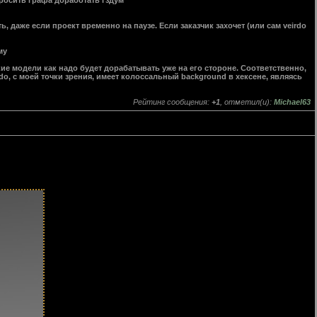
росить графа доработать гздум
ть, даже если проект временно на паузе. Если заказчик захочет (или сам veirdo
му
кие модели как надо будет дорабатывать уже на его стороне. Соответственно,
rdo, с моей точки зрения, имеет колоссальный background в хексене, являясь
Рейтинг сообщения:
+1
, отметил(и):
Michael63