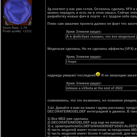
3д контент у нас уже готов. Осталось сделать VFX и d
можно передать и есть ли в этом смысл. Сейчас vei
разработку новых фич в порте - я с трудом себе пре
Плюс сам заказчик проекта далеко не факт что зах
Doom Rate: 1.79
Posts quality: +1221
Хрюк Злюкем
пишет
:
А в фейсбуке сказано, что все модельки
Модельки сделаны. Но не сделаны эффекты (VFX) и
Хрюк Злюкем
пишет
:
i hope
надежда умирает последней
Я не запрещаю заказ
Хрюк Злюкем
пишет
:
release a v1/beta at the end of 2022
сомневаюсь, что это возможно, но поживем увидим.
З.Ы. Давайте я вам на языке гздума расскажу: пре
DECORATE/MODELDEF интеграцией в движок. В тако
1) Все MD2 уже сделаны
2) DECORATE/MODELDEF код еще не написан
3) a_spawnparticle/GLDEFS/SHADERDEFS/DECALDEF
4) часть моделей имеет полигонаж за пределами MD2
5) часть моделей имеет более 4 сабмоделей, для че