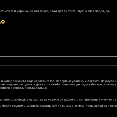
то может и хорошо, он там за нас, а вот для Еретика - нужна злая морда, да.
о
в конце текущего года сделать готовым первый уровень и показать на ютубе р
е получилось сделать даже это - veirdo повысили до лида в близзах, и теперь 
данного вопроса, иногда дольше
, просто живешь в чатах, так же свою игру забросил, нет времени, и у veirdo не 
 между джуном и мидлом, платить ему по 50-60к р. в мес. чтобы делал 3д контен