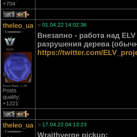
+704
1
4
theleo_ua
01.04.22 14:02:36
- Commissar -
Внезапно - работа над EL
разрушения дерева (обычн
5316
https://twitter.com/ELV_pro
Doom Rate: 1.79
Posts
quality:
+1221
4
1
theleo_ua
17.04.22 04:13:23
- Commissar -
Wraithverge pickup: