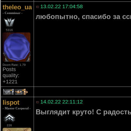
theleo_ua
13.02.22 17:04:58
- Commissar -
любопытно, спасибо за с
5316
Doom Rate: 1.79
Posts
quality:
+1221
4
1
lispot
14.02.22 22:11:12
- Master Corporal -
Выглядит круто! С радост
226