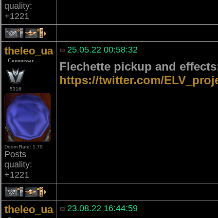
quality:
+1221
4
1
theleo_ua
25.05.22 00:58:32
- Commissar -
Flechette pickup and effects
https://twitter.com/ELV_pro
5316
Doom Rate: 1.79
Posts
quality:
+1221
4
1
theleo_ua
23.08.22 16:44:59