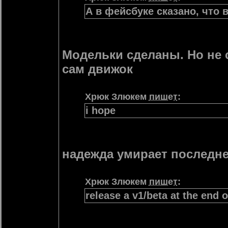
А в фейсбуке сказано, что 
Модельки сделаны. Но не 
сам движок
Хрюк Злюкем
пишет
:
i hope
надежда умирает последн
Хрюк Злюкем
пишет
:
release a v1/beta at the end 