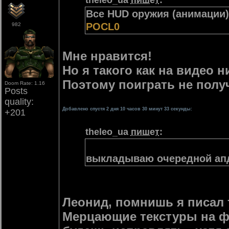
theleo_ua
пишет
:
Все HUD оружия (анимации
POCL0
982
Мне нравится!
Но я такого как на видео н
Поэтому поиграть не полу
Doom Rate: 1.16
Posts
quality:
Добавлено спустя 2 дня 10 часов 30 минут 33 секунды:
+201
theleo_ua
пишет
:
выкладываю очередной апд
Леонид, помнишь я писал т
Мерцающие текстуры на фа