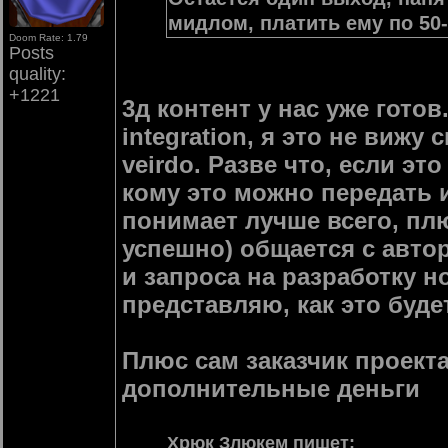
мидлом, платить ему по 50-
Doom Rate: 1.79
Posts
quality:
+1221
3д контент у нас уже гото
integration, я это не вижу
veirdo. Разве что, если это
кому это можно передать и
понимает лучше всего, пл
успешно) общается с авто
и запроса на разработку н
представляю, как это будет
Плюс сам заказчик проекта
дополнительные деньги
Хрюк Злюкем
пишет
: