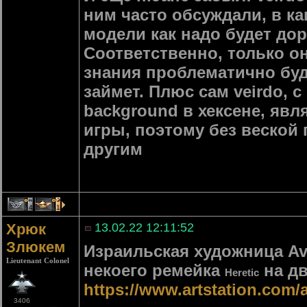
ним часто обсуждали, в ка
модели как надо будет дор
Соответственно, только он 
знания проблематично буд
займет. Плюс сам veirdo, 
background в хексене, явл
игры, поэтому без веской 
другим
4
1
Хрюк
13.02.22 12:11:52
Злюкем
Израильская художница Avi
Lieutenant Colonel
некоего ремейка
на дв
Heretic
https://www.artstation.com
3406