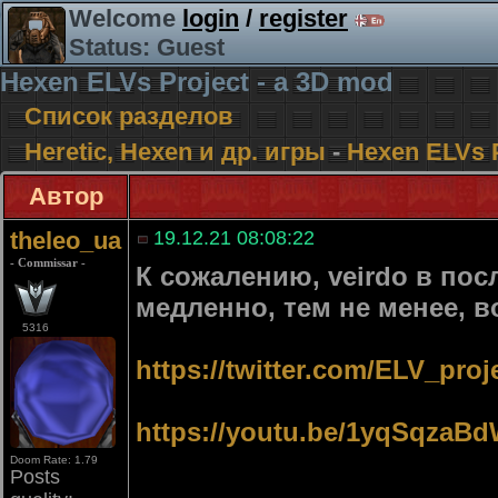
Welcome
login
/
register
Status: Guest
Hexen ELVs Project - a 3D mod
Список разделов
Heretic, Hexen и др. игры
-
Hexen ELVs P
Автор
theleo_ua
19.12.21 08:08:22
- Commissar -
К сожалению, veirdo в пос
медленно, тем не менее, в
5316
https://twitter.com/ELV_pro
https://youtu.be/1yqSqzaB
Doom Rate: 1.79
Posts