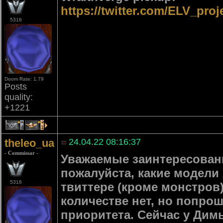
https://twitter.com/ELV_pro
5316
Doom Rate: 1.79
Posts
quality:
+1221
4
1
theleo_ua
24.04.22 08:16:37
- Commissar -
Уважаемые заинтересован
пожалуйста, какие модели
5316
твиттере (кроме монстров
количестве нет, но попро
приоритета. Сейчас у Дим