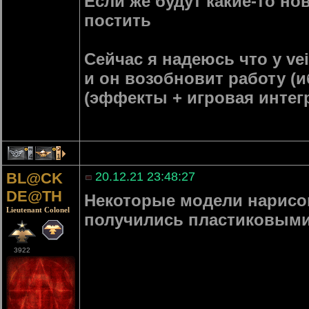
Если же будут какие-то но
постить
Сейчас я надеюсь что у ve
и он возобновит работу (и
(эффекты + игровая интегр
4
1
BL@CK
20.12.21 23:48:27
DE@TH
Некоторые модели нарисо
Lieutenant Colonel
получились пластиковыми 
3922