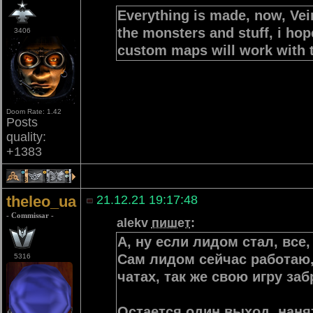
Everything is made, now, Vei
the monsters and stuff, i hop
3406
custom maps will work with 
Doom Rate: 1.42
Posts
quality:
+1383
3
2
1
theleo_ua
21.12.21 19:17:48
- Commissar -
alekv
пишет
:
А, ну если лидом стал, все
Сам лидом сейчас работаю, 
5316
чатах, так же свою игру заб
Остается один выход, наня