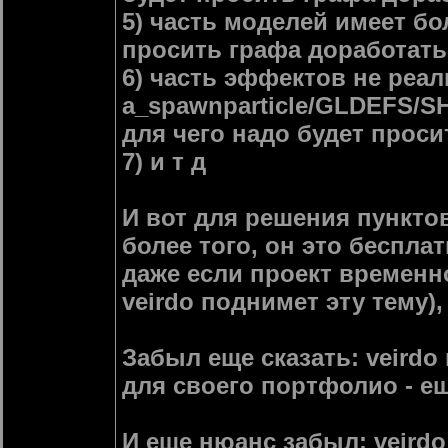
5) часть моделей имеет бо
просить графа доработать
6) часть эффектов не реа
a_spawnparticle/GLDEFS
для чего надо будет проси
7) и т д
И вот для решения пунктов 
более того, он это беспла
даже если проект временно
veirdo поднимет эту тему)
Забыл еще сказать: veird
для своего портфолио - ещ
И еще нюанс забыл: veirdo