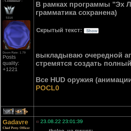
- Commissar -
В рамках программы "Эх Л
грамматика сохранена)
5316
Скрытый текст:
Doom Rate: 1.79
выкладываю очередной ап
Posts
стремятся создать полный 
quality:
+1221
Все HUD оружия (анимаци
POCL0
4
1
Gadavre
23.08.22 23:01:39
Chief Petty Officer