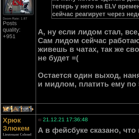
теперь у него на ELV време
сейчас реагирует через не
Doom Rate: 1.87
Posts
quality:
А, ну если лидом стал, вс
+951
Сам лидом сейчас работаю,
живешь в чатах, так же сво
не будет =(
Остается один выход, нан
и мидлом, платить ему по 5
1
3
1
Хрюк
21.12.21 17:36:48
Злюкем
А в фейсбуке сказано, что
Lieutenant Colonel