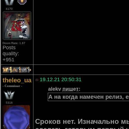
4170
Doom Rate: 1.87
Posts
quality:
+951
1
3
1
theleo_ua
19.12.21 20:50:31
- Commissar -
alekv
пишет
:
А на когда намечен релиз, 
5316
Сроков нет. Изначально м