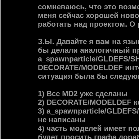
сомневаюсь, что это возм
меня сейчас хорошей ново
работать над проектом. О
З.Ы. Давайте я вам на язы
бы делали аналогичный пр
a_spawnparticle/GLDEFS
DECORATE/MODELDEF интег
ситуация была бы следую
1) Все MD2 уже сделаны
2) DECORATE/MODELDEF ко
3) a_spawnparticle/GLDE
не написаны
4) часть моделей имеет по
будет просить графа дора