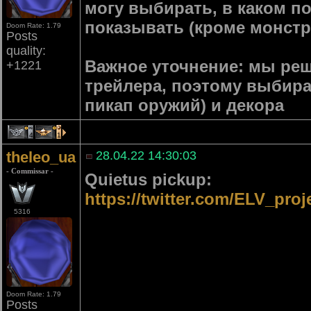
могу выбирать, в каком по
показывать (кроме монстр
Doom Rate: 1.79
Posts
quality:
Важное уточнение: мы реш
+1221
трейлера, поэтому выбира
пикап оружий) и декора
4
1
theleo_ua
28.04.22 14:30:03
- Commissar -
Quietus pickup:
https://twitter.com/ELV_pro
5316
Doom Rate: 1.79
Posts