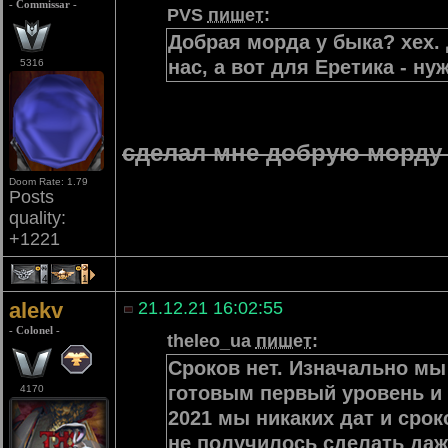
- Commissar -
PVS
пишет
:
Добрая морда у быка? хех. 
нас, а вот для Еретика - ну
5316
сделал мне добрую морду 
Doom Rate: 1.79
Posts
quality:
+1221
4
1
alekv
21.12.21 16:02:55
- Colonel -
theleo_ua
пишет
:
Сроков нет. Изначально мы
готовым первый уровень и 
4170
2021 мы никаких дат и сро
не получилось сделать даже