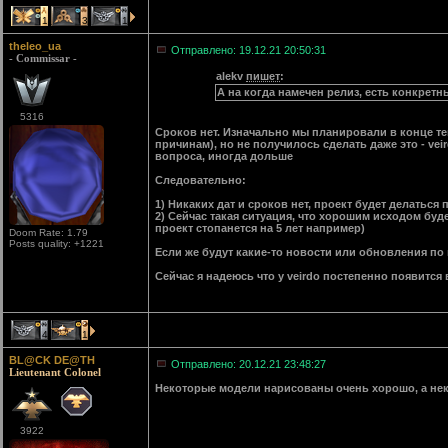
1
3
1
theleo_ua
Отправлено: 19.12.21 20:50:31
- Commissar -
alekv
пишет
:
А на когда намечен релиз, есть конкретн
5316
Сроков нет. Изначально мы планировали в конце те
причинам), но не получилось сделать даже это - vei
вопроса, иногда дольше
Следовательно:
1) Никаких дат и сроков нет, проект будет делаться
2) Сейчас такая ситуация, что хорошим исходом буде
проект стопанется на 5 лет например)
Doom Rate: 1.79
Posts quality: +1221
Если же будут какие-то новости или обновления по 
Сейчас я надеюсь что у veirdo постепенно появится 
4
1
BL@CK DE@TH
Отправлено: 20.12.21 23:48:27
Lieutenant Colonel
Некоторые модели нарисованы очень хорошо, а не
3922