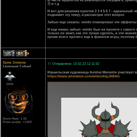
6) часть эффектов не реализуется текущим a_spaw
7) и т д
И вот для решения пунктов 2 3 4 5 6 7 - идеальный ч
поднимет эту тему), я рассмотрю этот вопрос
Забыл еще сказать: veirdo планировал эти эффекты
И еще нюанс забыл: veirdo был на проекте с самого
только он знает, как это лучше сделать, и эти знан
кроме всего прочего еще и фанатом игры, поэтому б
4
1
Хрюк Злюкем
Отправлено: 13.02.22 12:11:52
Lieutenant Colonel
Израильская художница Avishai Menashe участвует 
https://www.artstation.com/artwork/gJABAG
3406
Doom Rate: 1.42
Posts quality: +1383