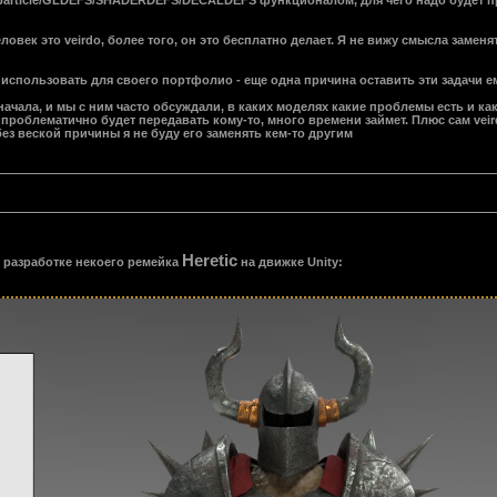
nparticle/GLDEFS/SHADERDEFS/DECALDEFS функционалом, для чего надо будет п
еловек это veirdo, более того, он это бесплатно делает. Я не вижу смысла заменя
 использовать для своего портфолио - еще одна причина оставить эти задачи е
 начала, и мы с ним часто обсуждали, в каких моделях какие проблемы есть и ка
ия проблематично будет передавать кому-то, много времени займет. Плюс сам vei
ез веской причины я не буду его заменять кем-то другим
Heretic
в разработке некоего ремейка
на движке Unity: