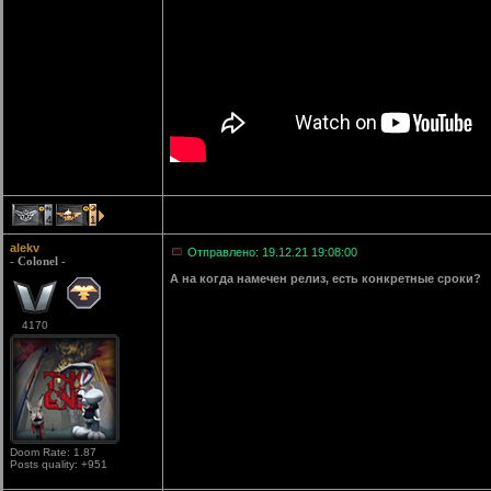
4
1
alekv
Отправлено: 19.12.21 19:08:00
- Colonel -
А на когда намечен релиз, есть конкретные сроки?
4170
Doom Rate: 1.87
Posts quality: +951