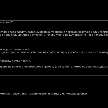
ые сроки?
кущего года сделать готовым первый уровень и показать на ютубе ролик геймп
rdo повысили до лида в близзах, и теперь у него на ELV времени нет от слова с
 по мере возможностей
т даже просто факт возобновления работ по проекту, ибо пока неизвестно когда 
проекту, я буду постить
время на проект и он возобновит работу (ибо та часть, которую осталось сделат
которые получились пластиковыми и морда у минотавра добрая.