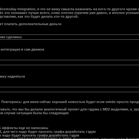
oomsday integration, я это не вижу смысла назначать на кого-то другого кроме ve
rdo это понимает лучше всего, плюс плотно (причем уже давно, и вполне успеш
дставляю, как это будет делать кто-то другой.
очет платить дополнительные деньги
 уже сделаны:
 интеграция в сам движок
чику надеяться
 Повторюсь: для меня сейчас хорошей новостью будет если veirdo просто прод
дставьте, что мы бы делали аналогичный проект для гздума с MD2 моделями, 
м случае ситуация была бы следующая:
S эффекты еще не написаны
, для чего надо будет просить графа доработать гздум
го надо будет просить графа доработать гздум