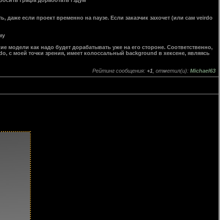
росить графа доработать гздум
ть, даже если проект временно на паузе. Если заказчик захочет (или сам veirdo
му
кие модели как надо будет дорабатывать уже на его стороне. Соответственно,
rdo, с моей точки зрения, имеет колоссальный background в хексене, являясь
Рейтинг сообщения:
+1
, отметил(и):
Michael63