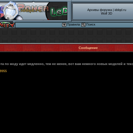
Архивы форума
|
iddqd.ru
Wolf 3D
Правила
Поиск
Сообщение
ота по моду идет медленно, тем не менее, вот вам немного новых моделей и текс
38955