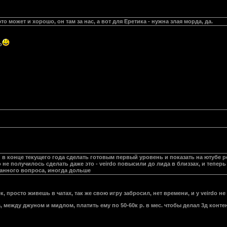
то может и хорошо, он там за нас, а вот для Еретика - нужна злая морда, да.
о
в конце текущего года сделать готовым первый уровень и показать на ютубе р
е получилось сделать даже это - veirdo повысили до лида в близзах, и теперь 
данного вопроса, иногда дольше
, просто живешь в чатах, так же свою игру забросил, нет времени, и у veirdo не 
 между джуном и мидлом, платить ему по 50-60к р. в мес. чтобы делал 3д контен