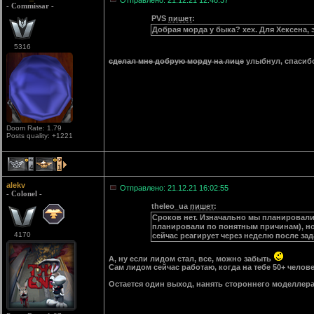
Отправлено: 21.12.21 12:48:37
- Commissar -
PVS
пишет
:
Добрая морда у быка? хех. Для Хексена, э
5316
сделал мне добрую морду на лице
улыбнул, спасиб
Doom Rate: 1.79
Posts quality: +1221
4
1
alekv
Отправлено: 21.12.21 16:02:55
- Colonel -
theleo_ua
пишет
:
Сроков нет. Изначально мы планировали 
планировали по понятным причинам), но н
4170
сейчас реагирует через неделю после за
А, ну если лидом стал, все, можно забыть
Сам лидом сейчас работаю, когда на тебе 50+ человек
Остается один выход, нанять стороннего моделлера,