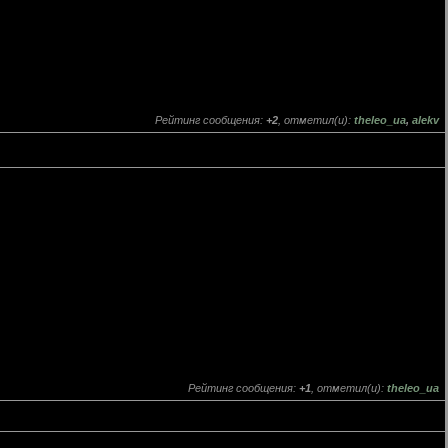
Рейтинг сообщения:
+2
, отметил(и):
theleo_ua
,
alekv
Рейтинг сообщения:
+1
, отметил(и):
theleo_ua