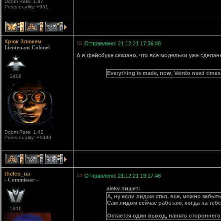
Doom Rate: 1.87
Posts quality: +951
1
3
1
Хрюк Злюкем
Отправлено: 21.12.21 17:36:48
Lieutenant Colonel
А в фейсбуке сказано, что все модельки уже сделан
Everything is made, now, Veirdo need times 
3406
Doom Rate: 1.42
Posts quality: +1383
3
2
1
theleo_ua
Отправлено: 21.12.21 19:17:48
- Commissar -
alekv
пишет
:
А, ну если лидом стал, все, можно забыт
Сам лидом сейчас работаю, когда на тебе 
5316
Остается один выход, нанять стороннего 