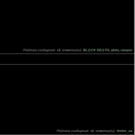
Рейтинг сообщения:
+3
, отметил(и):
BL@CK DE@TH
,
alekv
,
camper
Рейтинг сообщения:
+1
, отметил(и):
theleo_ua