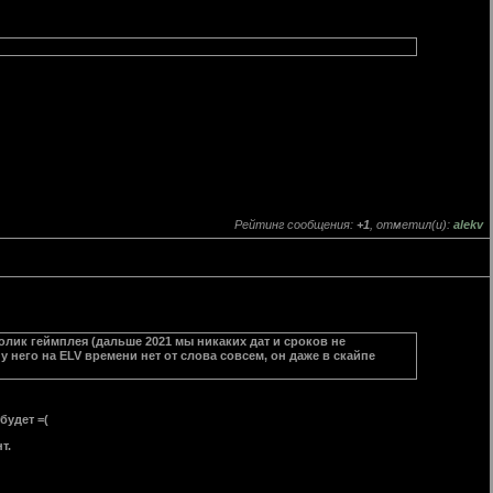
Рейтинг сообщения:
+1
, отметил(и):
alekv
олик геймплея (дальше 2021 мы никаких дат и сроков не
у него на ELV времени нет от слова совсем, он даже в скайпе
будет =(
т.