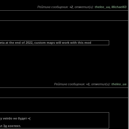
Рейтинг сообщения:
+2
, отметил(и):
theleo_ua
,
Michael63
beta at the end of 2022, custom maps will work with this mod
Рейтинг сообщения:
+1
, отметил(и):
theleo_ua
 veirdo не будет =(
л 3д контент.