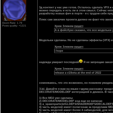
3д контент у нас уже готов. Осталось сделать VFX и d
можно передать и есть ли в этом смысл. Сейчас vei
разработку новых фич в порте - я с трудом себе пре
Плюс сам заказчик проекта далеко не факт что зах
Doom Rate: 1.79
Posts quality: +1221
Хрюк Злюкем
пишет
:
А в фейсбуке сказано, что все модельки
Модельки сделаны. Но не сделаны эффекты (VFX) и
Хрюк Злюкем
пишет
:
i hope
надежда умирает последней
Я не запрещаю заказ
Хрюк Злюкем
пишет
:
release a v1/beta at the end of 2022
сомневаюсь, что это возможно, но поживем увидим.
З.Ы. Давайте я вам на языке гздума расскажу: пре
DECORATE/MODELDEF интеграцией в движок. В тако
1) Все MD2 уже сделаны
2) DECORATE/MODELDEF код еще не написан
3) a_spawnparticle/GLDEFS/SHADERDEFS/DECALDEF
4) часть моделей имеет полигонаж за пределами MD2
5) часть моделей имеет более 4 сабмоделей, для че