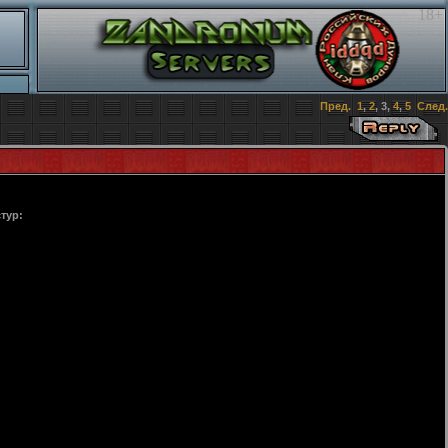
18+
Пред.
1
,
2
,
3
,
4
,
5
След.
тур: