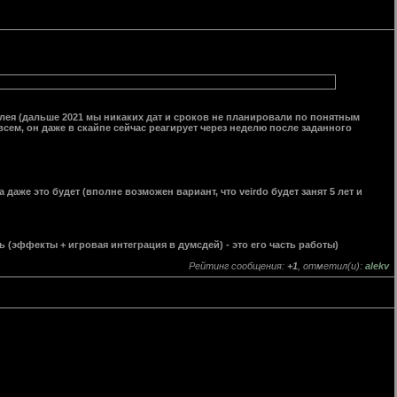
лея (дальше 2021 мы никаких дат и сроков не планировали по понятным
овсем, он даже в скайпе сейчас реагирует через неделю после заданного
даже это будет (вполне возможен вариант, что veirdo будет занят 5 лет и
ь (эффекты + игровая интеграция в думсдей) - это его часть работы)
Рейтинг сообщения:
+1
, отметил(и):
alekv