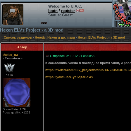
Welcome to U.A.C.
login
/
register
Status: Guest
Hexen ELVs Project - a 3D mod
Список разделов
-
Heretic, Hexen и др. игры
-
Hexen ELVs Project - a 3D mod
Автор
theleo_ua
Отправлено: 19.12.21 08:08:22
- Commissar -
К сожалению, veirdo в последнее время занят, и раб
https://twitter.com/ELV_project/status/14722454681891
5316
https://youtu.be/1yqSqzaBdWk
Doom Rate: 1.79
Posts quality: +1221