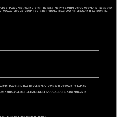
irdo. Разве что, если это затянется, я могу с самим veirdo обсудить, кому это
но) общается с автором порта по поводу нюансов интеграции и запроса на
олжит работать над проектом. О релизе я вообще не думаю
a_spawnparticle/GLDEFS/SHADERDEFS/DECALDEFS эффектами и