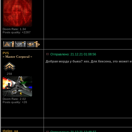
Doom Rate: 1.34
Posts quality: +2287
1
2
1
PVS
Отправлено: 21.12.21 01:08:56
= Master Corporal =
Добрая морда у быка? хех. Для Хексена, это может и 
258
Doom Rate: 2.02
Posts quality: +26
theleo_ua