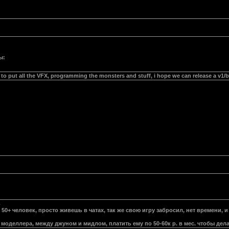
ы:
to put all the VFX, programming the monsters and stuff, i hope we can release a v1/
ь
50+ человек, просто живешь в чатах, так же свою игру забросил, нет времени, и у
моделлера, между джуном и мидлом, платить ему по 50-60к р. в мес. чтобы дела