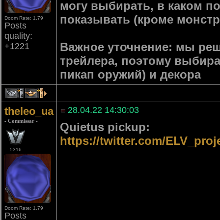
могу выбирать, в каком по
показывать (кроме монстр
Doom Rate: 1.79
Posts
quality:
Важное уточнение: мы реш
+1221
трейлера, поэтому выбира
пикап оружий) и декора
4
1
theleo_ua
28.04.22 14:30:03
- Commissar -
Quietus pickup:
https://twitter.com/ELV_pro
5316
Doom Rate: 1.79
Posts