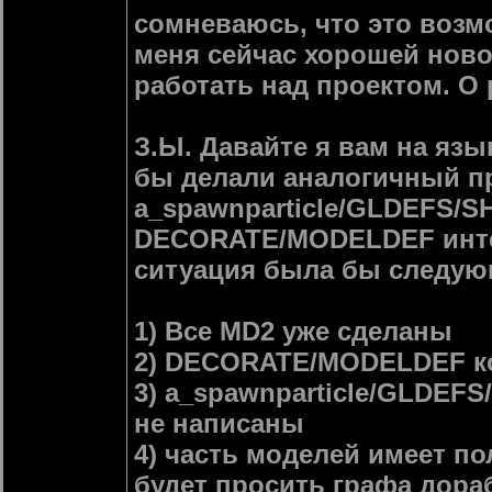
сомневаюсь, что это возм
меня сейчас хорошей ново
работать над проектом. О
З.Ы. Давайте я вам на язы
бы делали аналогичный пр
a_spawnparticle/GLDEFS
DECORATE/MODELDEF интег
ситуация была бы следую
1) Все MD2 уже сделаны
2) DECORATE/MODELDEF ко
3) a_spawnparticle/GLDE
не написаны
4) часть моделей имеет по
будет просить графа дора