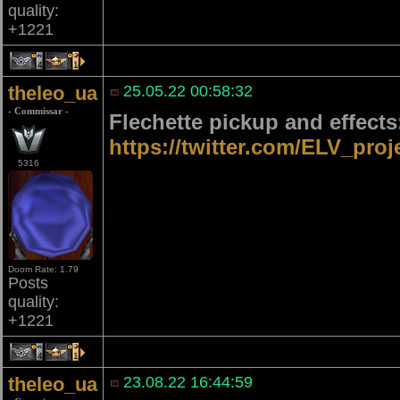
quality:
+1221
4
1
theleo_ua
25.05.22 00:58:32
- Commissar -
Flechette pickup and effects
https://twitter.com/ELV_pro
5316
Doom Rate: 1.79
Posts
quality:
+1221
4
1
theleo_ua
23.08.22 16:44:59