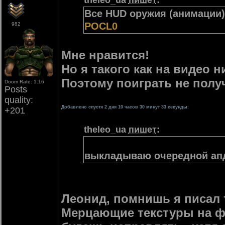
theleo_ua
пишет
:
Все HUD оружия (анимации
POCL0
982
Мне нравится!
Но я такого как на видео н
Поэтому поиграть не полу
Doom Rate: 1.16
Posts
quality:
Добавлено спустя 2 дня 10 часов 30 минут 33 секунды:
+201
theleo_ua
пишет
:
выкладываю очередной апд
Леонид, помнишь я писал т
Мерцающие текстуры на фа