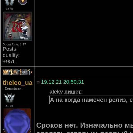
4170
Doom Rate: 1.87
Posts
quality:
+951
1
3
1
theleo_ua
19.12.21 20:50:31
- Commissar -
alekv
пишет
:
А на когда намечен релиз, 
5316
Сроков нет. Изначально м