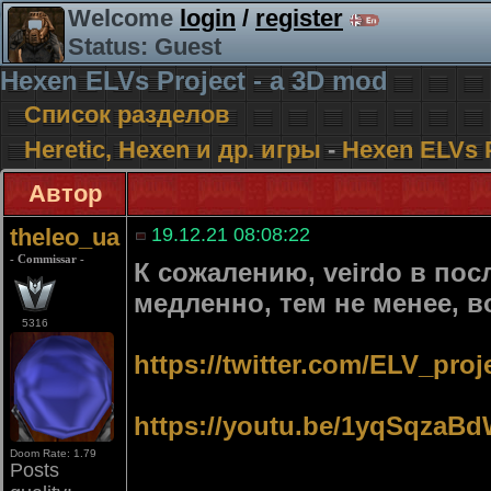
Welcome
login
/
register
Status: Guest
Hexen ELVs Project - a 3D mod
Список разделов
Heretic, Hexen и др. игры
-
Hexen ELVs P
Автор
theleo_ua
19.12.21 08:08:22
- Commissar -
К сожалению, veirdo в пос
медленно, тем не менее, в
5316
https://twitter.com/ELV_pro
https://youtu.be/1yqSqzaB
Doom Rate: 1.79
Posts