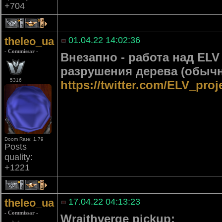
+704
1
4
theleo_ua
01.04.22 14:02:36
- Commissar -
Внезапно - работа над EL
разрушения дерева (обычн
5316
https://twitter.com/ELV_pro
Doom Rate: 1.79
Posts
quality:
+1221
4
1
theleo_ua
17.04.22 04:13:23
- Commissar -
Wraithverge pickup: