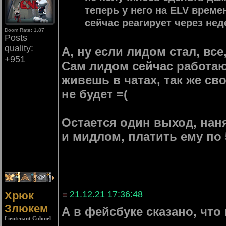
теперь у него на ELV време
сейчас реагирует через не
Doom Rate: 1.87
Posts
quality:
А, ну если лидом стал, вс
+951
Сам лидом сейчас работаю,
живешь в чатах, так же сво
не будет =(
Остается один выход, нан
и мидлом, платить ему по 5
1
3
1
Хрюк
21.12.21 17:36:48
Злюкем
А в фейсбуке сказано, что
Lieutenant Colonel