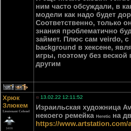
ним часто обсуждали, в ка
модели как надо будет дор
Соответственно, только он 
знания проблематично буд
займет. Плюс сам veirdo, 
background в хексене, явл
игры, поэтому без веской 
другим
4
1
Хрюк
13.02.22 12:11:52
Злюкем
Израильская художница Avi
Lieutenant Colonel
некоего ремейка
на дв
Heretic
https://www.artstation.com
3406