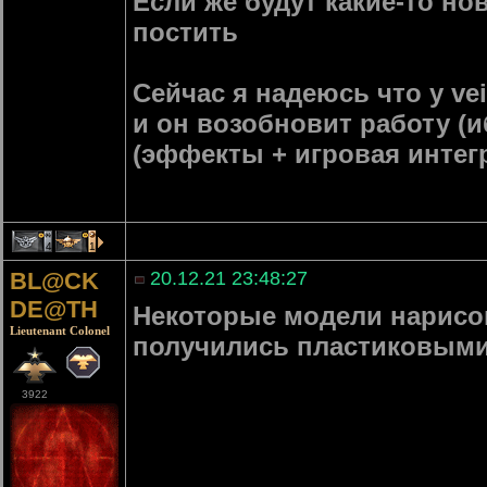
Если же будут какие-то но
постить
Сейчас я надеюсь что у ve
и он возобновит работу (и
(эффекты + игровая интегр
4
1
BL@CK
20.12.21 23:48:27
DE@TH
Некоторые модели нарисо
Lieutenant Colonel
получились пластиковыми 
3922