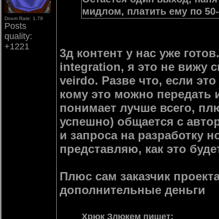
мидлом, платить ему по 50-
Doom Rate: 1.79
Posts
quality:
+1221
3д контент у нас уже гото
integration, я это не вижу
veirdo. Разве что, если это
кому это можно передать и
понимает лучше всего, пл
успешно) общается с авто
и запроса на разработку н
представляю, как это будет
Плюс сам заказчик проекта
дополнительные деньги
Хрюк Злюкем
пишет
: