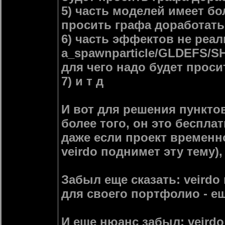
5) часть моделей имеет бо
просить графа доработать
6) часть эффектов не реа
a_spawnparticle/GLDEFS
для чего надо будет проси
7) и т д
И вот для решения пунктов 
более того, он это беспла
даже если проект временно
veirdo поднимет эту тему)
Забыл еще сказать: veird
для своего портфолио - ещ
И еще нюанс забыл: veirdo