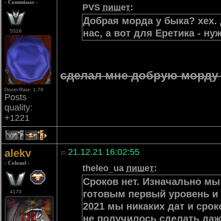
- Commissar -
PVS
пишет
:
Добрая морда у быка? хех. 
нас, а вот для Еретика - ну
5316
сделал мне добрую морду 
Doom Rate: 1.79
Posts
quality:
+1221
4
1
alekv
21.12.21 16:02:55
- Colonel -
theleo_ua
пишет
:
Сроков нет. Изначально мы
готовым первый уровень и 
4170
2021 мы никаких дат и сро
не получилось сделать даже