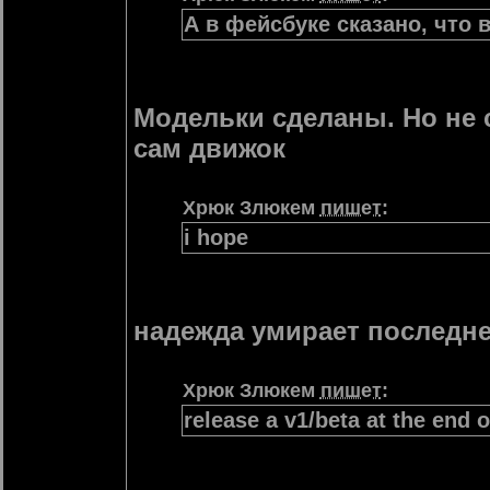
А в фейсбуке сказано, что 
Модельки сделаны. Но не 
сам движок
Хрюк Злюкем
пишет
:
i hope
надежда умирает последн
Хрюк Злюкем
пишет
:
release a v1/beta at the end 