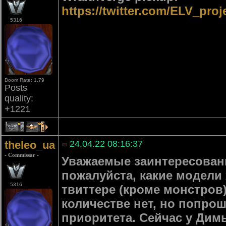
https://twitter.com/ELV_pro
5316
Doom Rate: 1.79
Posts
quality:
+1221
4
1
theleo_ua
24.04.22 08:16:37
- Commissar -
Уважаемые заинтересован
пожалуйста, какие модели
5316
твиттере (кроме монстров
количестве нет, но попро
приоритета. Сейчас у Дим