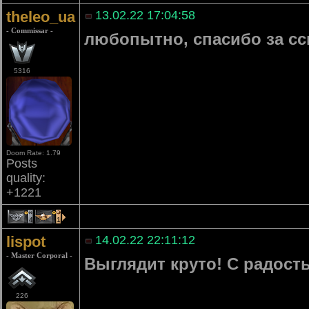
theleo_ua
13.02.22 17:04:58
- Commissar -
любопытно, спасибо за с
5316
Doom Rate: 1.79
Posts
quality:
+1221
4
1
lispot
14.02.22 22:11:12
- Master Corporal -
Выглядит круто! С радост
226