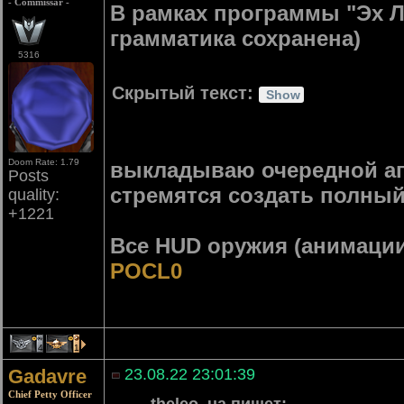
- Commissar -
В рамках программы "Эх Л
грамматика сохранена)
5316
Скрытый текст:
Doom Rate: 1.79
выкладываю очередной ап
Posts
стремятся создать полный 
quality:
+1221
Все HUD оружия (анимаци
POCL0
4
1
Gadavre
23.08.22 23:01:39
Chief Petty Officer