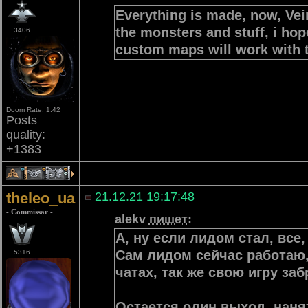
Everything is made, now, Vei
the monsters and stuff, i hop
3406
custom maps will work with 
Doom Rate: 1.42
Posts
quality:
+1383
3
2
1
theleo_ua
21.12.21 19:17:48
- Commissar -
alekv
пишет
:
А, ну если лидом стал, все
Сам лидом сейчас работаю, 
5316
чатах, так же свою игру заб
Остается один выход, наня