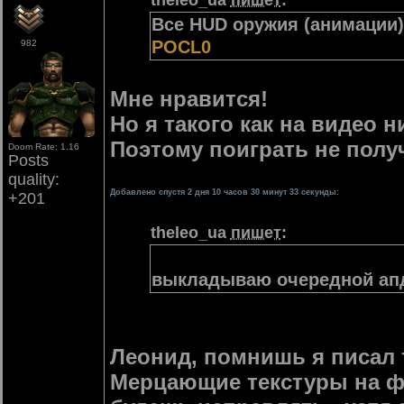
theleo_ua
пишет
:
Все HUD оружия (анимации
POCL0
982
Мне нравится!
Но я такого как на видео н
Поэтому поиграть не полу
Doom Rate: 1.16
Posts
quality:
Добавлено спустя 2 дня 10 часов 30 минут 33 секунды:
+201
theleo_ua
пишет
:
выкладываю очередной апд
Леонид, помнишь я писал т
Мерцающие текстуры на фа