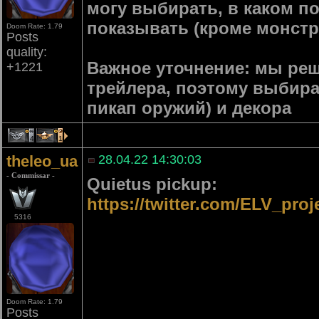
могу выбирать, в каком по
показывать (кроме монстр
Doom Rate: 1.79
Posts
quality:
Важное уточнение: мы реш
+1221
трейлера, поэтому выбира
пикап оружий) и декора
4
1
theleo_ua
28.04.22 14:30:03
- Commissar -
Quietus pickup:
https://twitter.com/ELV_pro
5316
Doom Rate: 1.79
Posts