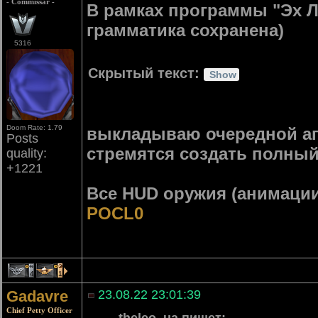
- Commissar -
В рамках программы "Эх Л
грамматика сохранена)
5316
Скрытый текст:
Doom Rate: 1.79
выкладываю очередной ап
Posts
стремятся создать полный 
quality:
+1221
Все HUD оружия (анимаци
POCL0
4
1
Gadavre
23.08.22 23:01:39
Chief Petty Officer