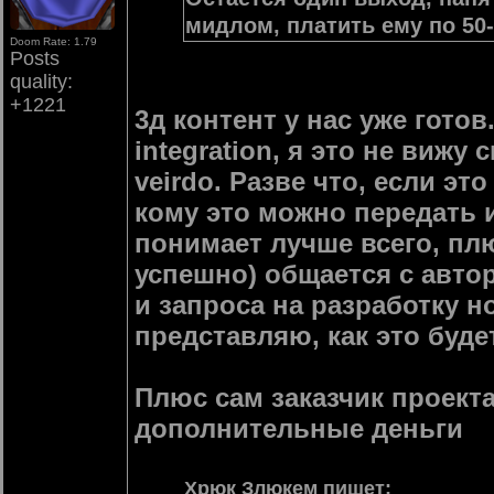
мидлом, платить ему по 50-
Doom Rate: 1.79
Posts
quality:
+1221
3д контент у нас уже гото
integration, я это не вижу
veirdo. Разве что, если это
кому это можно передать и
понимает лучше всего, пл
успешно) общается с авто
и запроса на разработку н
представляю, как это будет
Плюс сам заказчик проекта
дополнительные деньги
Хрюк Злюкем
пишет
: