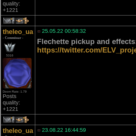
quality:
+1221
4
1
theleo_ua
25.05.22 00:58:32
- Commissar -
Flechette pickup and effects
https://twitter.com/ELV_pro
5316
Doom Rate: 1.79
Posts
quality:
+1221
4
1
theleo_ua
23.08.22 16:44:59