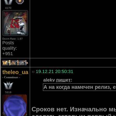
4170
Doom Rate: 1.87
Posts
quality:
+951
1
3
1
theleo_ua
19.12.21 20:50:31
- Commissar -
alekv
пишет
:
А на когда намечен релиз, 
5316
Сроков нет. Изначально м