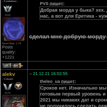
- Commissar -
PVS
пишет
:
Добрая морда у быка? хех. 
нас, а вот для Еретика - ну
5316
сделал мне добрую морду 
Doom Rate: 1.79
Posts
quality:
+1221
4
1
alekv
21.12.21 16:02:55
- Colonel -
theleo_ua
пишет
:
Сроков нет. Изначально мы
готовым первый уровень и 
4170
2021 мы никаких дат и сро
не получилось сделать даже