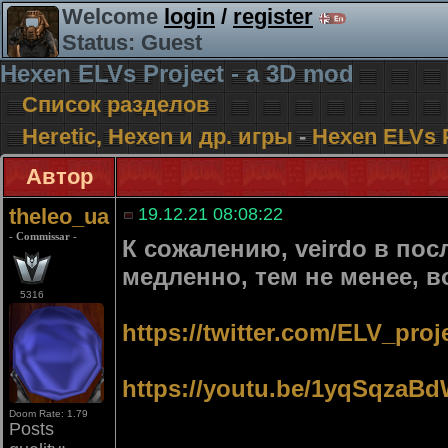
Welcome
login
/
register
Status: Guest
Hexen ELVs Project - a 3D mod
Список разделов
Heretic, Hexen и др. игры
-
Hexen ELVs P
Автор
theleo_ua
19.12.21 08:08:22
- Commissar -
К сожалению, veirdo в пос
медленно, тем не менее, в
5316
https://twitter.com/ELV_pro
https://youtu.be/1yqSqzaB
Doom Rate: 1.79
Posts