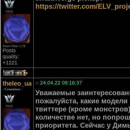
https://twitter.com/ELV_pro
5316
Doom Rate: 1.79
Posts
quality:
+1221
4
1
theleo_ua
24.04.22 08:16:37
- Commissar -
Уважаемые заинтересован
пожалуйста, какие модели
5316
твиттере (кроме монстров
количестве нет, но попро
приоритета. Сейчас у Дим