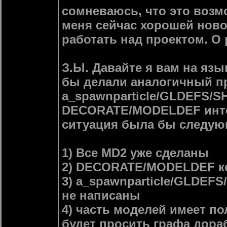
сомневаюсь, что это возм
меня сейчас хорошей ново
работать над проектом. О
З.Ы. Давайте я вам на язы
бы делали аналогичный пр
a_spawnparticle/GLDEFS
DECORATE/MODELDEF интег
ситуация была бы следую
1) Все MD2 уже сделаны
2) DECORATE/MODELDEF ко
3) a_spawnparticle/GLDE
не написаны
4) часть моделей имеет по
будет просить графа дора