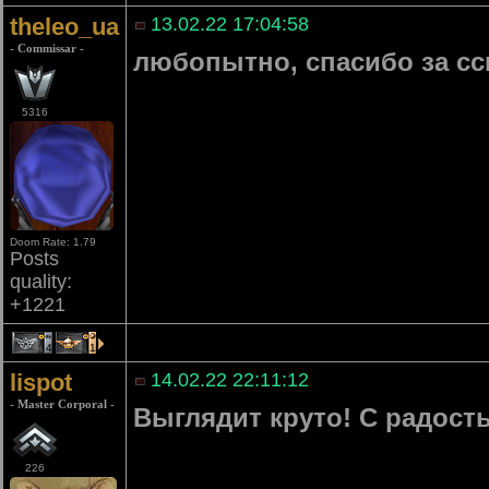
theleo_ua
13.02.22 17:04:58
- Commissar -
любопытно, спасибо за с
5316
Doom Rate: 1.79
Posts
quality:
+1221
4
1
lispot
14.02.22 22:11:12
- Master Corporal -
Выглядит круто! С радост
226