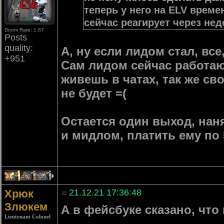
теперь у него на ELV време
сейчас реагирует через не
Doom Rate: 1.87
Posts
quality:
А, ну если лидом стал, вс
+951
Сам лидом сейчас работаю,
живешь в чатах, так же сво
не будет =(
Остается один выход, нан
и мидлом, платить ему по 5
1
3
1
Хрюк
21.12.21 17:36:48
Злюкем
А в фейсбуке сказано, что
Lieutenant Colonel