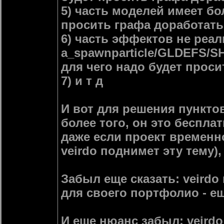
5) часть моделей имеет бо
просить графа доработать
6) часть эффектов не реа
a_spawnparticle/GLDEFS
для чего надо будет проси
7) и т д
И вот для решения пунктов 
более того, он это беспла
даже если проект временно
veirdo поднимет эту тему)
Забыл еще сказать: veird
для своего портфолио - ещ
И еще нюанс забыл: veirdo