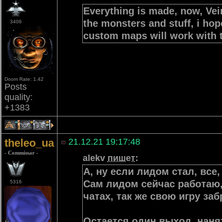
Everything is made, now, Vei
the monsters and stuff, i hop
3406
custom maps will work with 
Doom Rate: 1.42
Posts
quality:
+1383
3
2
1
theleo_ua
21.12.21 19:17:48
- Commissar -
alekv
пишет
:
А, ну если лидом стал, все
Сам лидом сейчас работаю, 
5316
чатах, так же свою игру заб
Остается один выход, наня