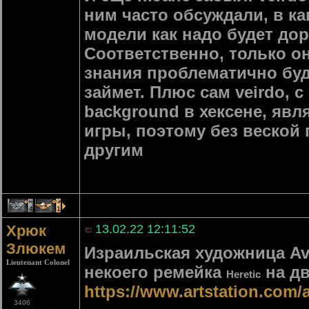
ним часто обсуждали, в ка
модели как надо будет дор
Соответственно, только он 
знания проблематично буд
займет. Плюс сам veirdo, 
background в хексене, явл
игры, поэтому без веской 
другим
4
1
Хрюк
13.02.22 12:11:52
Злюкем
Израильская художница Avi
Lieutenant Colonel
некоего ремейка
на дв
Heretic
https://www.artstation.com
3406