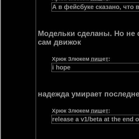
А в фейсбуке сказано, что 
Модельки сделаны. Но не 
сам движок
Хрюк Злюкем
пишет
:
i hope
надежда умирает последн
Хрюк Злюкем
пишет
:
release a v1/beta at the end 