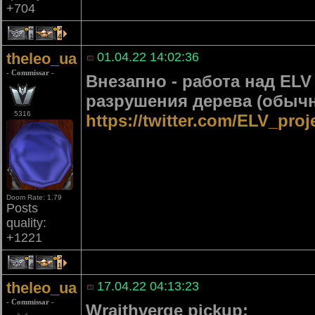
+704
1
4
theleo_ua
01.04.22 14:02:36
- Commissar -
Внезапно - работа над EL
разрушения дерева (обычн
5316
https://twitter.com/ELV_pro
Doom Rate: 1.79
Posts
quality:
+1221
4
1
theleo_ua
17.04.22 04:13:23
- Commissar -
Wraithverge pickup: