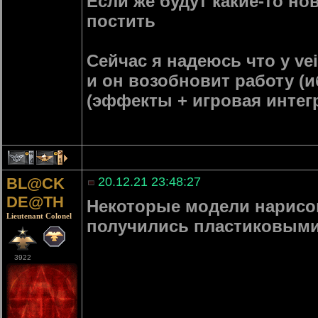
Если же будут какие-то но
постить
Сейчас я надеюсь что у ve
и он возобновит работу (и
(эффекты + игровая интегр
4
1
BL@CK
20.12.21 23:48:27
DE@TH
Некоторые модели нарисо
Lieutenant Colonel
получились пластиковыми 
3922