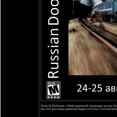
Пока Id Software с Бефездятиной проводят за нас 
На этот раз наша дивизия будет гостить с коллегами