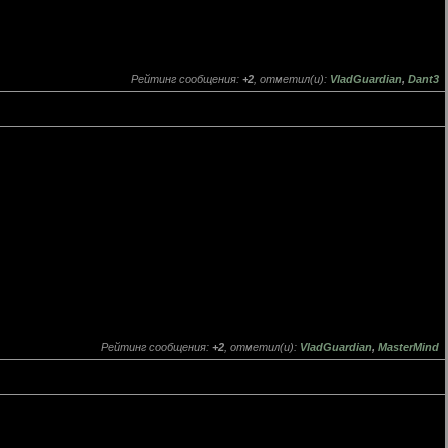
Рейтинг сообщения:
+2
, отметил(и):
VladGuardian
,
Dant3
Рейтинг сообщения:
+2
, отметил(и):
VladGuardian
,
MasterMind