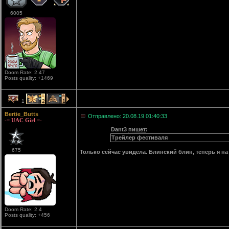
6005
Doom Rate: 2.47
Posts quality: +1469
1
2
1
Bertie_Butts
Отправлено: 20.08.19 01:40:33
-= UAC Girl =-
Dant3
пишет
:
Трейлер фестиваля
675
Только сейчас увидела. Блинский блин, теперь я на 
Doom Rate: 2.4
Posts quality: +456