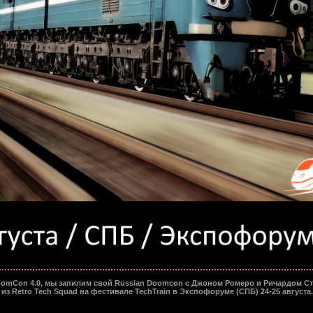
DoomCon 4.0, мы запилим свой Russian Doomcon с Джоном Ромеро и Ричардом Сто
 из Retro Tech Squad на фестивале TechTrain в Экспофоруме (СПБ) 24-25 августа.