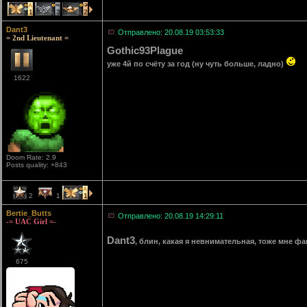
1
3
2
Dant3
Отправлено: 20.08.19 03:53:33
= 2nd Lieutenant =
Gothic93Plague
уже 4й по счёту за год (ну чуть больше, ладно)
1622
Doom Rate: 2.9
Posts quality: +843
2
1
1
Bertie_Butts
Отправлено: 20.08.19 14:29:11
-= UAC Girl =-
Dant3
, блин, какая я невнимательная, тоже мне ф
675