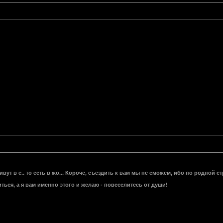
ут в е.. то есть в жо... Короче, съездить к вам мы не сможем, ибо по родной с
ться, а я вам именно этого и желаю - повеселитесь от души!