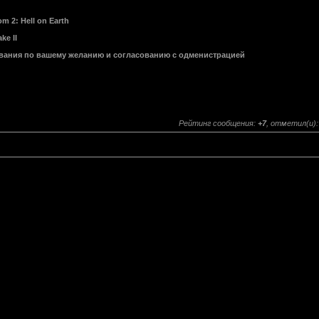
m 2: Hell on Earth
ke II
нования по вашему желанию и согласованию с одменистрацией
Рейтинг сообщения:
+7
, отметил(и)