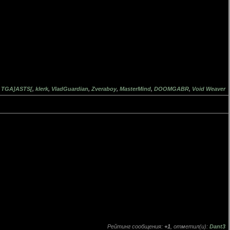
:
TGA]ASTS[
,
klerk
,
VladGuardian
,
Zveraboy
,
MasterMind
,
DOOMGABR
,
Void Weaver
Рейтинг сообщения:
+1
, отметил(и):
Dant3