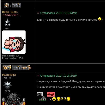
1
1
Bertie_Butts
Отправлено: 20.07.19 04:51:49
-= UAC Girl =-
Блин, я в Питере буду только в начале августа
((
675
Doom Rate: 2.4
Posts quality: +456
1
3
2
MasterMind
Отправлено: 20.07.19 08:27:39
- Major -
Надеюсь, снимать будете? Нам, думерам, которые жив
Очень хочется посмотреть, как вы там будете весели
2677