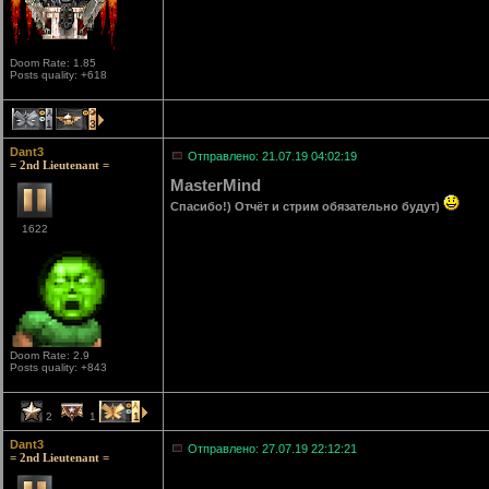
Doom Rate: 1.85
Posts quality: +618
1
3
Dant3
Отправлено: 21.07.19 04:02:19
= 2nd Lieutenant =
MasterMind
Спасибо!) Отчёт и стрим обязательно будут)
1622
Doom Rate: 2.9
Posts quality: +843
2
1
1
Dant3
Отправлено: 27.07.19 22:12:21
= 2nd Lieutenant =