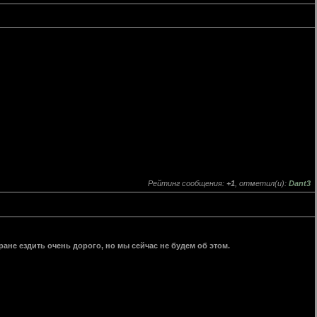
Рейтинг сообщения:
+1
, отметил(и):
Dant3
тране ездить очень дорого, но мы сейчас не будем об этом.