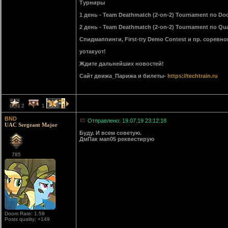
Турниры
1 день - Team Deathmatch (2-on-2) Tournament по Doo
2 день - Team Deathmatch (2-on-2) Tournament по Qua
Спидмаппинги, First-try Demo Contest и пр. сорев
уотакуот!
Ждите дальнейших новостей!
Сайт движа_Парижа и билеты-
https://techtrain.ru
2
1
1
BND
Отправлено: 19.07.19 23:12:18
UAC Sergeant Major
Буду. И всем советую.
ДмПак мап05 реквестирую
785
Doom Rate: 1.59
Posts quality: +149