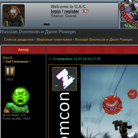
Welcome to U.A.C.
login
/
register
Status: Guest
Russian Doomcon и Джон Ромеро
Список разделов
-
Мировые поинтовки
-
Russian Doomcon и Джон Ромеро
Автор
Dant3
Отправлено: 11.07.19 01:17:25
= 2nd Lieutenant =
1622
Doom Rate: 2.9
Posts quality: +843