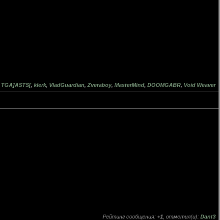
:
TGA]ASTS[
,
klerk
,
VladGuardian
,
Zveraboy
,
MasterMind
,
DOOMGABR
,
Void Weaver
Рейтинг сообщения:
+1
, отметил(и):
Dant3