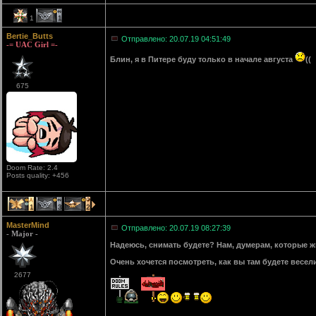
1
1
Bertie_Butts
Отправлено: 20.07.19 04:51:49
-= UAC Girl =-
Блин, я в Питере буду только в начале августа
((
675
Doom Rate: 2.4
Posts quality: +456
1
3
2
MasterMind
Отправлено: 20.07.19 08:27:39
- Major -
Надеюсь, снимать будете? Нам, думерам, которые жив
Очень хочется посмотреть, как вы там будете весели
2677