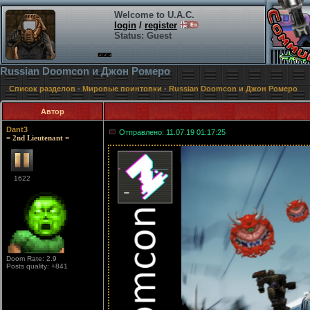
Welcome to U.A.C.
login
/
register
Status: Guest
Russian Doomcon и Джон Ромеро
Список разделов
-
Мировые поинтовки
-
Russian Doomcon и Джон Ромеро
Автор
Dant3
Отправлено: 11.07.19 01:17:25
= 2nd Lieutenant =
1622
Doom Rate: 2.9
Posts quality: +841