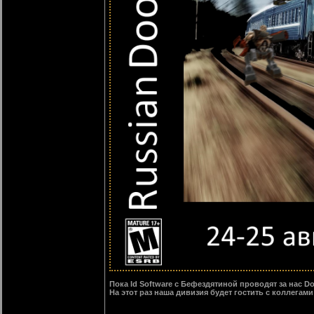
Пока Id Software с Бефездятиной проводят за нас 
На этот раз наша дивизия будет гостить с коллегами