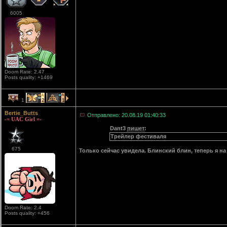
6005
Doom Rate: 2.47
Posts quality: +1469
1
2
1
Bertie_Butts
Отправлено: 20.08.19 01:40:33
-= UAC Girl =-
Dant3
пишет
:
Трейлер фестиваля
675
Только сейчас увидела. Блинский блин, теперь я на 
Doom Rate: 2.4
Posts quality: +456