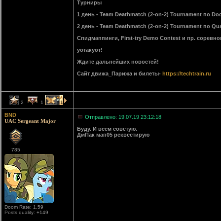
Турниры
1 день - Team Deathmatch (2-on-2) Tournament по Doo
2 день - Team Deathmatch (2-on-2) Tournament по Qua
Спидмаппинги, First-try Demo Contest и пр. сорев
уотакуот!
Ждите дальнейших новостей!
Сайт движа_Парижа и билеты-
https://techtrain.ru
2
1
1
BND
Отправлено: 19.07.19 23:12:18
UAC Sergeant Major
Буду. И всем советую.
ДмПак мап05 реквестирую
785
Doom Rate: 1.59
Posts quality: +149