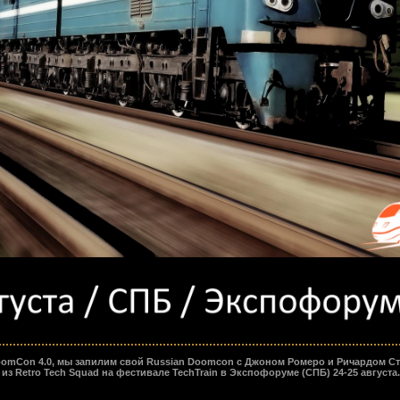
DoomCon 4.0, мы запилим свой Russian Doomcon с Джоном Ромеро и Ричардом Сто
 из Retro Tech Squad на фестивале TechTrain в Экспофоруме (СПБ) 24-25 августа.