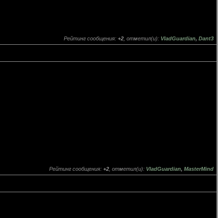
Рейтинг сообщения:
+2
, отметил(и):
VladGuardian
,
Dant3
Рейтинг сообщения:
+2
, отметил(и):
VladGuardian
,
MasterMind