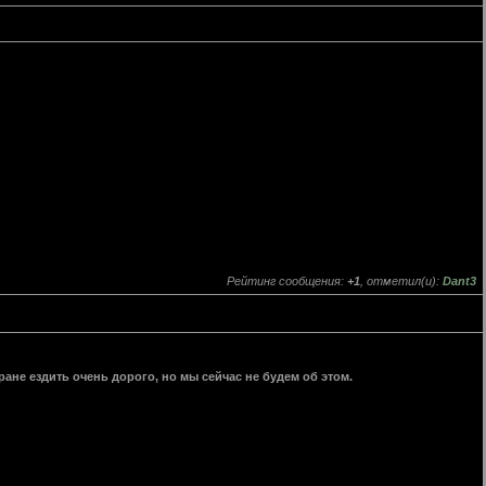
Рейтинг сообщения:
+1
, отметил(и):
Dant3
тране ездить очень дорого, но мы сейчас не будем об этом.