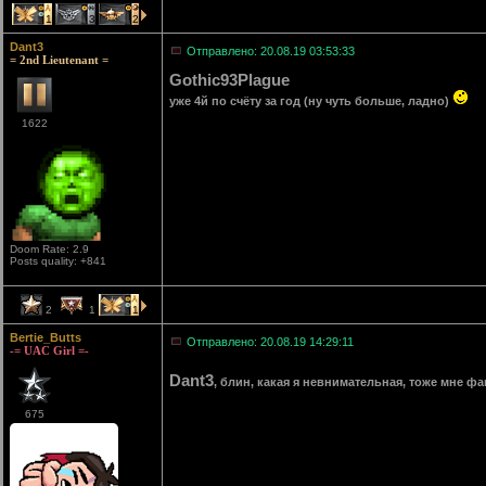
1
3
2
Dant3
Отправлено: 20.08.19 03:53:33
= 2nd Lieutenant =
Gothic93Plague
уже 4й по счёту за год (ну чуть больше, ладно)
1622
Doom Rate: 2.9
Posts quality: +841
2
1
1
Bertie_Butts
Отправлено: 20.08.19 14:29:11
-= UAC Girl =-
Dant3
, блин, какая я невнимательная, тоже мне ф
675