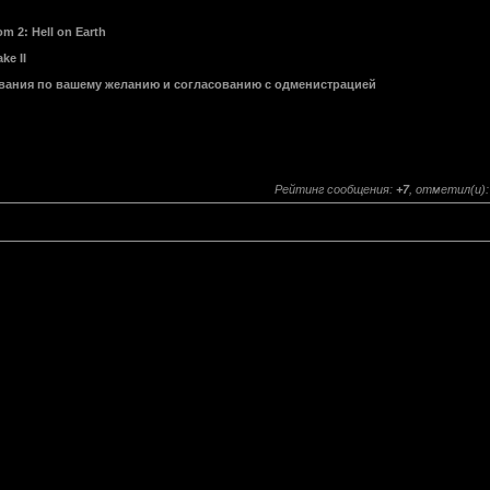
m 2: Hell on Earth
ke II
нования по вашему желанию и согласованию с одменистрацией
Рейтинг сообщения:
+7
, отметил(и)