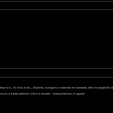
ут в е.. то есть в жо... Короче, съездить к вам мы не сможем, ибо по родной с
ться, а я вам именно этого и желаю - повеселитесь от души!