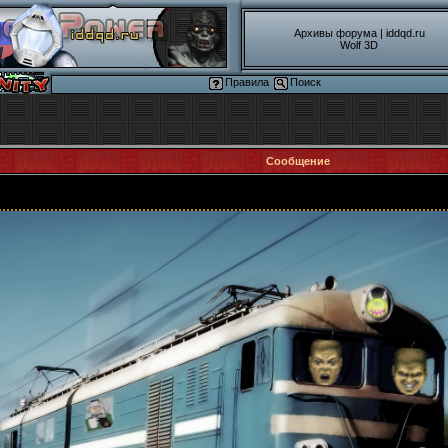
Архивы форума
|
iddqd.ru
Wolf 3D
Правила
Поиск
Сообщение