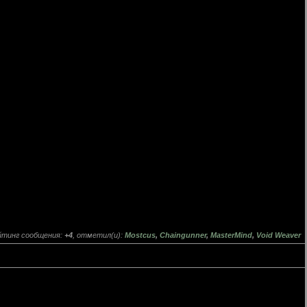
йтинг сообщения:
+4
, отметил(и):
Mostcus
,
Chaingunner
,
MasterMind
,
Void Weaver