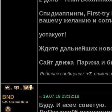
Спидмаппинги, First-try
вашему желанию и согл
уотакуот!
Ждите дальнейших ново
Сайт движа_Парижа и 
Рейтинг сообщения:
+7
, отмети
2
1
1
BND
19.07.19 23:12:18
UAC Sergeant Major
Буду. И всем советую.
ДмПак мап05 реквести