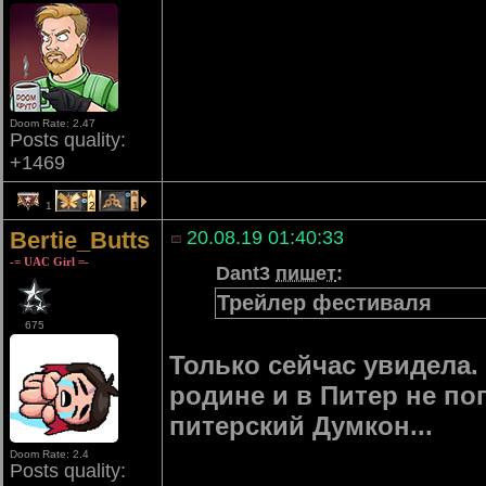
Doom Rate: 2.47
Posts quality:
+1469
1
2
1
Bertie_Butts
20.08.19 01:40:33
-= UAC Girl =-
Dant3
пишет
:
Трейлер фестиваля
675
Только сейчас увидела.
родине и в Питер не поп
питерский Думкон...
Doom Rate: 2.4
Posts quality: