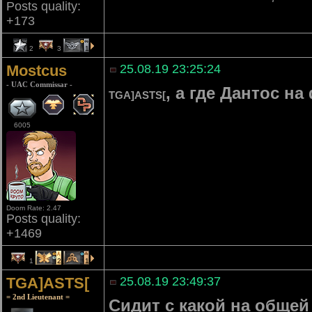
Posts quality:
+173
2
3
1
Mostcus
25.08.19 23:25:24
- UAC Commissar -
, а где Дантос на
TGA]ASTS[
6005
Doom Rate: 2.47
Posts quality:
+1469
1
2
1
TGA]ASTS[
25.08.19 23:49:37
= 2nd Lieutenant =
Сидит с какой на общей