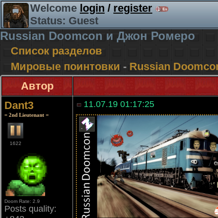
Welcome
login
/
register
Status: Guest
Russian Doomcon и Джон Ромеро
Список разделов
Мировые поинтовки
-
Russian Doomco
Автор
Dant3
11.07.19 01:17:25
= 2nd Lieutenant =
1622
Doom Rate: 2.9
Posts quality: