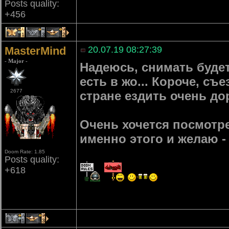
Posts quality:
+456
1
3
2
MasterMind
20.07.19 08:27:39
- Major -
Надеюсь, снимать будет
есть в жо... Короче, с
2677
стране ездить очень до
Очень хочется посмотре
именно этого и желаю -
Doom Rate: 1.85
Posts quality:
+618
1
3