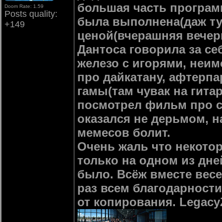
большая часть програм
Doom Rate: 1.59
Posts quality:
была выполнена(даж тур
+149
ценой(вчерашняя вече
Дантоса говорила за се
железо с игорями, неи
про дайкатану, афтерпа
гамы(там чувак на гитар
посмотрел фильм про су
оказался не дерьмом, н
мемесов болит.
Очень жаль что некото
только на одном из дне
было. Всёж вместе весел
раз всем благодарности
от копирования. Legacy