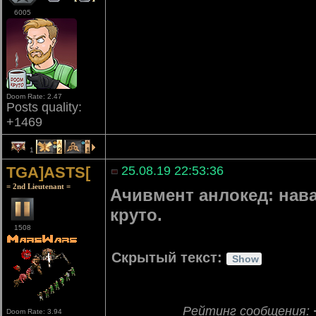
6005
Doom Rate: 2.47
Posts quality:
+1469
1
2
1
TGA]ASTS[
25.08.19 22:53:36
= 2nd Lieutenant =
Ачивмент анлокед: нава
круто.
1508
Скрытый текст:
Рейтинг сообщения:
Doom Rate: 3.94