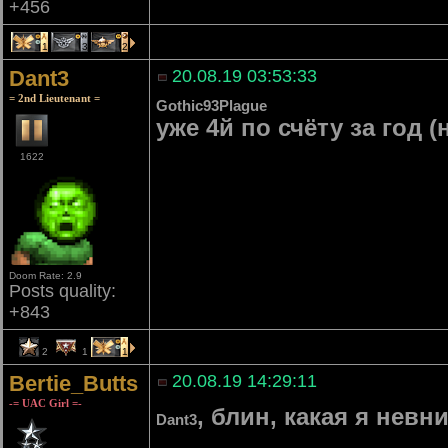
+456
1
3
2
Dant3
20.08.19 03:53:33
= 2nd Lieutenant =
Gothic93Plague
уже 4й по счёту за год 
1622
Doom Rate: 2.9
Posts quality:
+843
2
1
1
Bertie_Butts
20.08.19 14:29:11
-= UAC Girl =-
, блин, какая я нев
Dant3