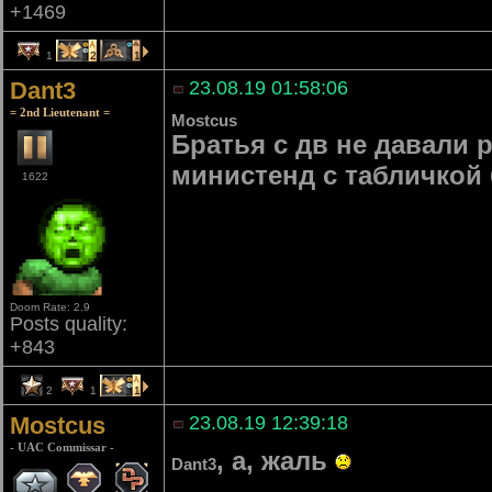
+1469
1
2
1
Dant3
23.08.19 01:58:06
= 2nd Lieutenant =
Mostcus
Братья с дв не давали р
министенд с табличкой
1622
Doom Rate: 2.9
Posts quality:
+843
2
1
1
Mostcus
23.08.19 12:39:18
- UAC Commissar -
, а, жаль
Dant3