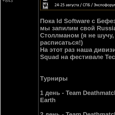
+843
Пока Id Software с Беф
мы запилим свой Russi
Столлманом (я не шучу,
расписаться!)
На этот раз наша дивизи
Squad на фестивале Tec
Турниры
1 день - Team Deathmatc
Earth
2 день - Team Deathmatch