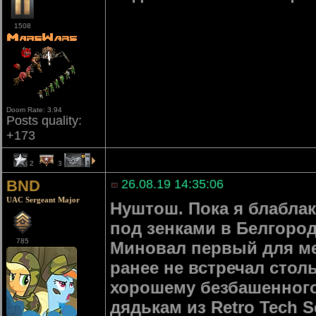
1508
Doom Rate: 3.94
Posts quality:
+173
2
3
1
BND
26.08.19 14:35:06
UAC Sergeant Major
Нуштош. Пока я блабла
под зенками в Белгород
785
Миновал первый для ме
ранее не встречал стол
хорошему безбашенного
дядькам из Retro Tech S