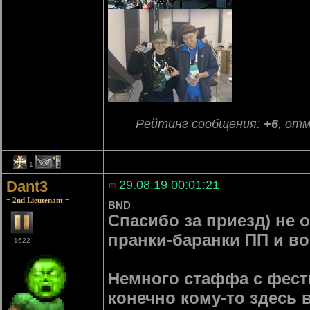
Рейтинг сообщения:
+6
, от
1
1
Dant3
29.08.19 00:01:21
= 2nd Lieutenant =
BND
Спасибо за приезд) не 
пранки-баранки ПП и в
1622
Немного стаффа с фести
конечно кому-то здесь 