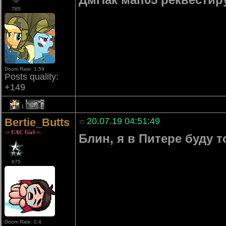
785
Doom Rate: 1.59
Posts quality:
+149
1
1
Bertie_Butts
20.07.19 04:51:49
-= UAC Girl =-
Блин, я в Питере буду т
675
Doom Rate: 2.4