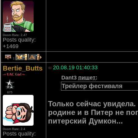
Doom Rate: 2.47
Posts quality:
+1469
1
2
1
Bertie_Butts
20.08.19 01:40:33
-= UAC Girl =-
Dant3
пишет
:
Трейлер фестиваля
675
Только сейчас увидела.
родине и в Питер не поп
питерский Думкон...
Doom Rate: 2.4
Posts quality: