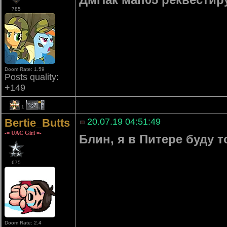
785
Doom Rate: 1.59
Posts quality:
+149
1
1
Bertie_Butts
20.07.19 04:51:49
-= UAC Girl =-
Блин, я в Питере буду т
675
Doom Rate: 2.4