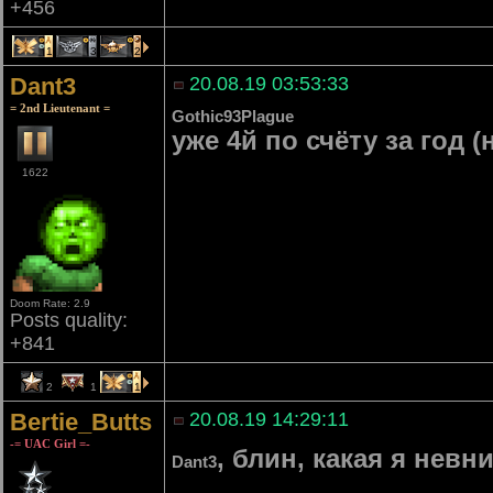
+456
1
3
2
Dant3
20.08.19 03:53:33
= 2nd Lieutenant =
Gothic93Plague
уже 4й по счёту за год 
1622
Doom Rate: 2.9
Posts quality:
+841
2
1
1
Bertie_Butts
20.08.19 14:29:11
-= UAC Girl =-
, блин, какая я нев
Dant3