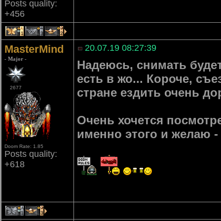
Posts quality:
+456
1
3
2
MasterMind
20.07.19 08:27:39
- Major -
Надеюсь, снимать будет
есть в жо... Короче, с
2677
стране ездить очень до
Очень хочется посмотре
именно этого и желаю -
Doom Rate: 1.85
Posts quality:
+618
1
3