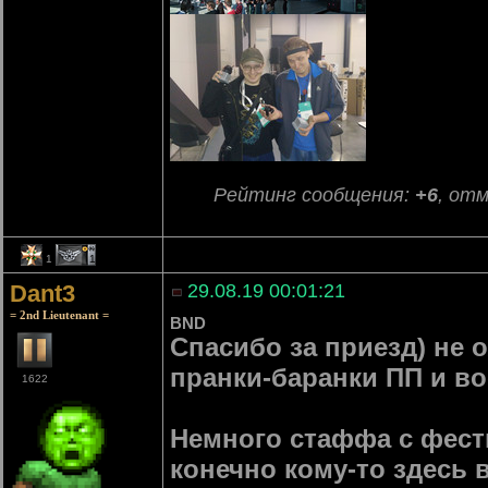
Рейтинг сообщения:
+6
, от
1
1
Dant3
29.08.19 00:01:21
= 2nd Lieutenant =
BND
Спасибо за приезд) не 
пранки-баранки ПП и в
1622
Немного стаффа с фести
конечно кому-то здесь 