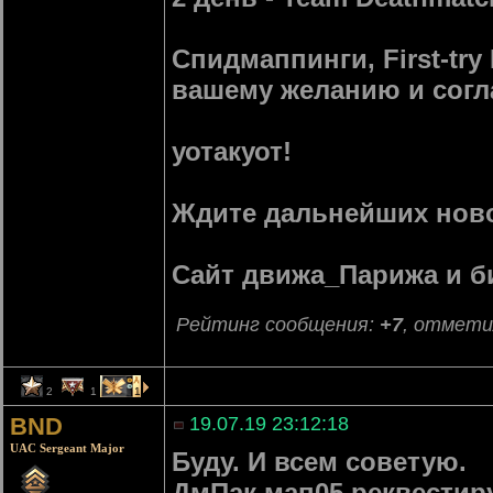
Спидмаппинги, First-try
вашему желанию и согл
уотакуот!
Ждите дальнейших ново
Сайт движа_Парижа и 
Рейтинг сообщения:
+7
, отмети
2
1
1
BND
19.07.19 23:12:18
UAC Sergeant Major
Буду. И всем советую.
ДмПак мап05 реквести