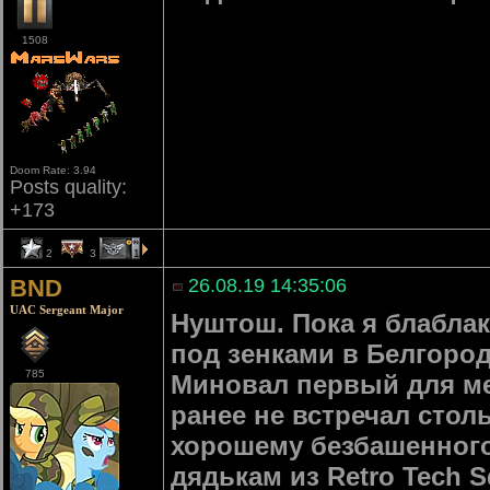
1508
Doom Rate: 3.94
Posts quality:
+173
2
3
1
BND
26.08.19 14:35:06
UAC Sergeant Major
Нуштош. Пока я блабла
под зенками в Белгород
785
Миновал первый для ме
ранее не встречал стол
хорошему безбашенного
дядькам из Retro Tech S