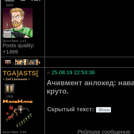
6005
Doom Rate: 2.47
Posts quality:
+1469
1
2
1
TGA]ASTS[
25.08.19 22:53:36
= 2nd Lieutenant =
Ачивмент анлокед: нава
круто.
1508
Скрытый текст:
Рейтинг сообщения:
Doom Rate: 3.94