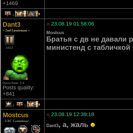
+1469
1
2
1
Dant3
23.08.19 01:58:06
= 2nd Lieutenant =
Mostcus
Братья с дв не давали р
министенд с табличкой
1622
Doom Rate: 2.9
Posts quality:
+841
2
1
1
Mostcus
23.08.19 12:39:18
- UAC Commissar -
, а, жаль
Dant3