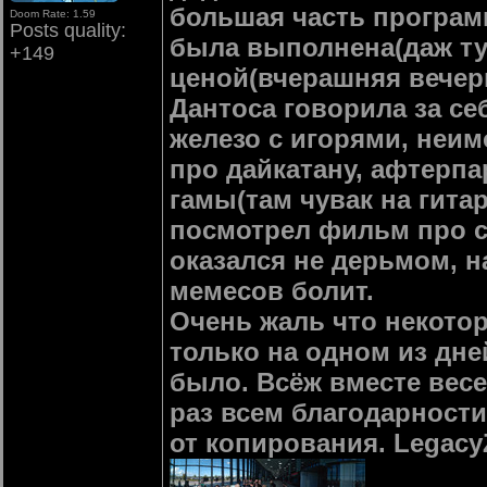
большая часть програм
Doom Rate: 1.59
Posts quality:
была выполнена(даж тур
+149
ценой(вчерашняя вече
Дантоса говорила за се
железо с игорями, неи
про дайкатану, афтерпа
гамы(там чувак на гитар
посмотрел фильм про су
оказался не дерьмом, н
мемесов болит.
Очень жаль что некото
только на одном из дне
было. Всёж вместе весел
раз всем благодарности
от копирования. Legacy