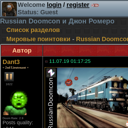
Welcome
login
/
register
Status: Guest
Russian Doomcon и Джон Ромеро
Список разделов
Мировые поинтовки
-
Russian Doomco
Автор
Dant3
11.07.19 01:17:25
= 2nd Lieutenant =
1622
Doom Rate: 2.9
Posts quality: