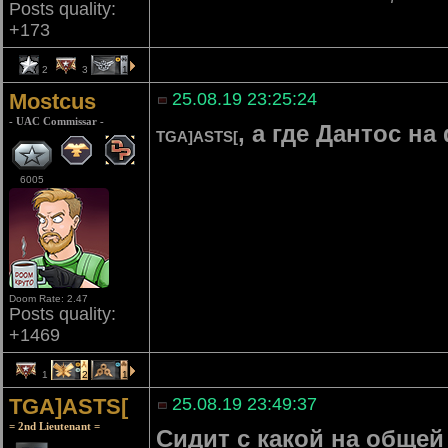
Posts quality:
+173
2
3
1
Mostcus
25.08.19 23:25:24
- UAC Commissar -
, а где Дантос на
TGA]ASTS[
6005
Doom Rate: 2.47
Posts quality:
+1469
1
2
1
TGA]ASTS[
25.08.19 23:49:37
= 2nd Lieutenant =
Сидит с какой на общей