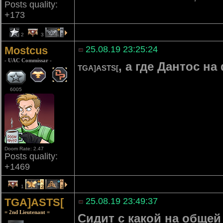
Posts quality:
+173
2
3
1
Mostcus
25.08.19 23:25:24
- UAC Commissar -
, а где Дантос на
TGA]ASTS[
6005
Doom Rate: 2.47
Posts quality:
+1469
1
2
1
TGA]ASTS[
25.08.19 23:49:37
= 2nd Lieutenant =
Сидит с какой на общей