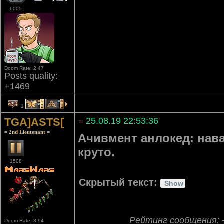
6005
Doom Rate: 2.47
Posts quality:
+1469
1
2
1
TGA]ASTS[
25.08.19 22:53:36
= 2nd Lieutenant =
Ачивмент анлокед: нава
круто.
1508
Скрытый текст:
Рейтинг сообщения:
Doom Rate: 3.94