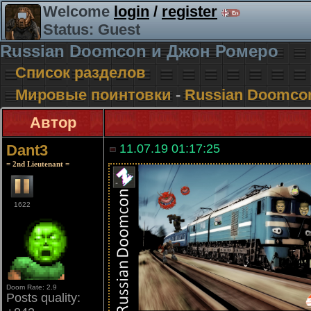
Welcome
login
/
register
Status: Guest
Russian Doomcon и Джон Ромеро
Список разделов
Мировые поинтовки
-
Russian Doomco
Автор
Dant3
11.07.19 01:17:25
= 2nd Lieutenant =
1622
Doom Rate: 2.9
Posts quality: