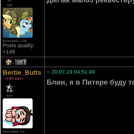
785
Doom Rate: 1.59
Posts quality:
+149
1
1
Bertie_Butts
20.07.19 04:51:49
-= UAC Girl =-
Блин, я в Питере буду т
675
Doom Rate: 2.4