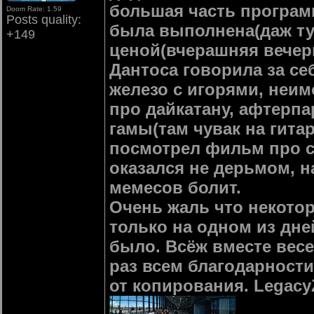
большая часть програм
Doom Rate: 1.59
Posts quality:
была выполнена(даж тур
+149
ценой(вчерашняя вече
Дантоса говорила за се
железо с игорями, неи
про дайкатану, афтерпа
гамы(там чувак на гитар
посмотрел фильм про су
оказался не дерьмом, н
мемесов болит.
Очень жаль что некото
только на одном из дне
было. Всёж вместе весел
раз всем благодарности
от копирования. Legacy