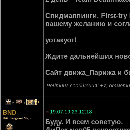
Спидмаппинги, First-try
вашему желанию и согл
уотакуот!
Ждите дальнейших ново
Сайт движа_Парижа и 
Рейтинг сообщения:
+7
, отмети
2
1
1
BND
19.07.19 23:12:18
UAC Sergeant Major
Буду. И всем советую.
ДмПак мап05 реквести