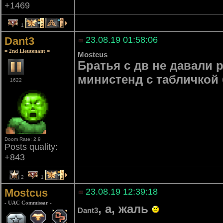
+1469
1
2
1
Dant3
23.08.19 01:58:06
= 2nd Lieutenant =
Mostcus
Братья с дв не давали р
министенд с табличкой
1622
Doom Rate: 2.9
Posts quality:
+843
2
1
1
Mostcus
23.08.19 12:39:18
- UAC Commissar -
, а, жаль
Dant3