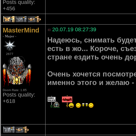
Posts quality:
+456
1
3
2
MasterMind
20.07.19 08:27:39
- Major -
Надеюсь, снимать будет
есть в жо... Короче, с
2677
стране ездить очень до
Очень хочется посмотре
именно этого и желаю -
Doom Rate: 1.85
Posts quality:
+618
1
3