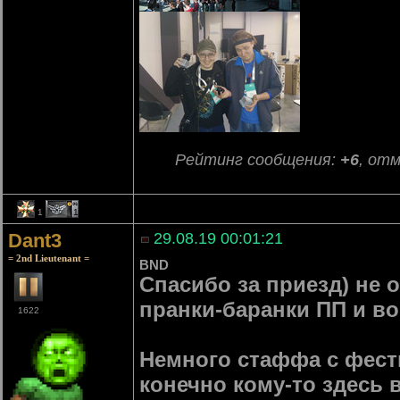
Рейтинг сообщения:
+6
, от
1
1
Dant3
29.08.19 00:01:21
= 2nd Lieutenant =
BND
Спасибо за приезд) не 
пранки-баранки ПП и в
1622
Немного стаффа с фести
конечно кому-то здесь 