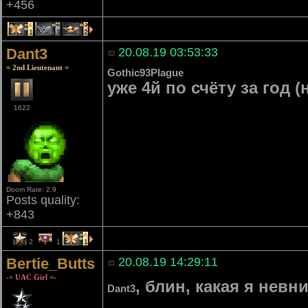
+456
1
3
2
Dant3
20.08.19 03:53:33
= 2nd Lieutenant =
Gothic93Plague
уже 4й по счёту за год 
1622
Doom Rate: 2.9
Posts quality:
+843
2
1
1
Bertie_Butts
20.08.19 14:29:11
-= UAC Girl =-
, блин, какая я нев
Dant3