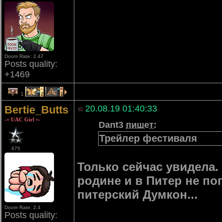
Doom Rate: 2.47
Posts quality:
+1469
1
2
1
Bertie_Butts
20.08.19 01:40:33
-= UAC Girl =-
Dant3
пишет
:
Трейлер фестиваля
675
Только сейчас увидела.
родине и в Питер не поп
питерский Думкон...
Doom Rate: 2.4
Posts quality: