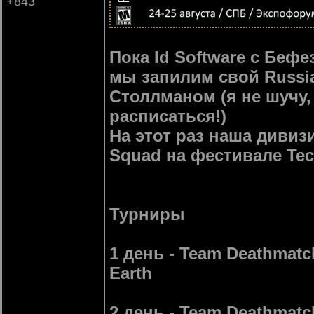
+843
Пока Id Software с Беф
мы запилим свой Russi
Столлманом (я не шучу,
расписаться!)
На этот раз наша дивизи
Squad на фестивале Tec
Турниры
1 день - Team Deathmatc
Earth
2 день - Team Deathmatch