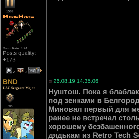
1508
Doom Rate: 3.94
Posts quality:
+173
2
3
1
BND
26.08.19 14:35:06
UAC Sergeant Major
Нуштош. Пока я блабла
под зенками в Белгород
785
Миновал первый для ме
ранее не встречал стол
хорошему безбашенного
дядькам из Retro Tech S