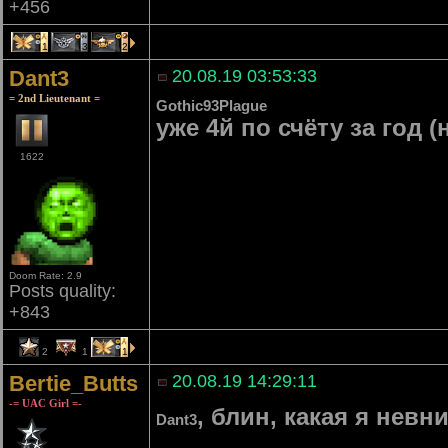
+456
1
3
2
Dant3
20.08.19 03:53:33
= 2nd Lieutenant =
Gothic93Plague
уже 4й по счёту за год 
1622
Doom Rate: 2.9
Posts quality:
+843
2
1
1
Bertie_Butts
20.08.19 14:29:11
-= UAC Girl =-
, блин, какая я нев
Dant3