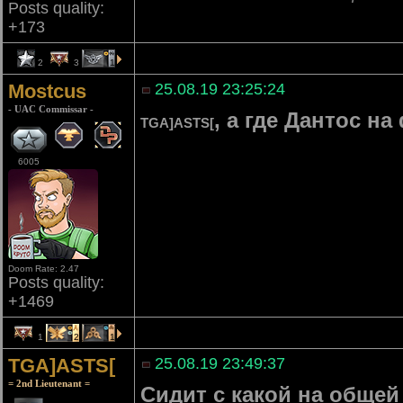
Posts quality:
+173
2
3
1
Mostcus
25.08.19 23:25:24
- UAC Commissar -
, а где Дантос на
TGA]ASTS[
6005
Doom Rate: 2.47
Posts quality:
+1469
1
2
1
TGA]ASTS[
25.08.19 23:49:37
= 2nd Lieutenant =
Сидит с какой на общей