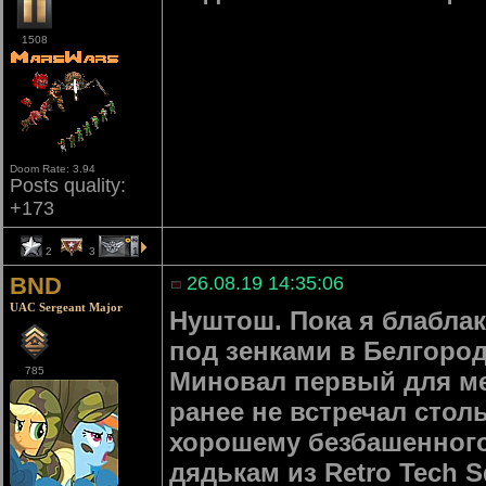
1508
Doom Rate: 3.94
Posts quality:
+173
2
3
1
BND
26.08.19 14:35:06
UAC Sergeant Major
Нуштош. Пока я блабла
под зенками в Белгород
785
Миновал первый для ме
ранее не встречал стол
хорошему безбашенного
дядькам из Retro Tech S