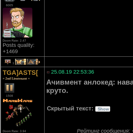
6005
Doom Rate: 2.47
Posts quality:
+1469
1
2
1
TGA]ASTS[
25.08.19 22:53:36
= 2nd Lieutenant =
Ачивмент анлокед: нава
круто.
1508
Скрытый текст:
Рейтинг сообщения:
Doom Rate: 3.94