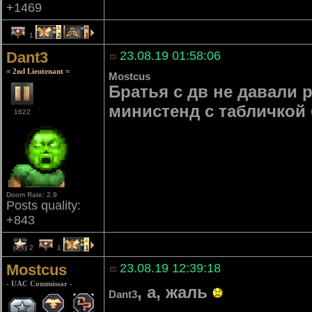
+1469
1
2
1
Dant3
23.08.19 01:58:06
= 2nd Lieutenant =
Mostcus
Братья с дв не давали р
министенд с табличкой
1622
Doom Rate: 2.9
Posts quality:
+843
2
1
1
Mostcus
23.08.19 12:39:18
- UAC Commissar -
, а, жаль
Dant3