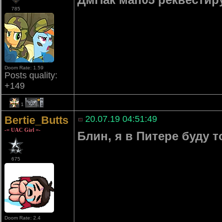
785
Doom Rate: 1.59
Posts quality:
+149
1
1
Bertie_Butts
20.07.19 04:51:49
-= UAC Girl =-
Блин, я в Питере буду т
675
Doom Rate: 2.4