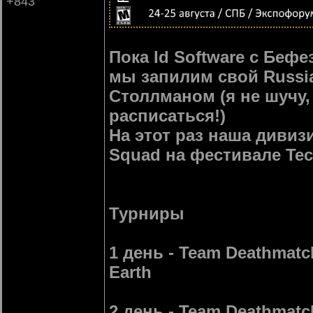
+843
Пока Id Software с Беф
мы запилим свой Russi
Столлманом (я не шучу,
расписаться!)
На этот раз наша дивизи
Squad на фестивале Tec
Турниры
1 день - Team Deathmatc
Earth
2 день - Team Deathmatch