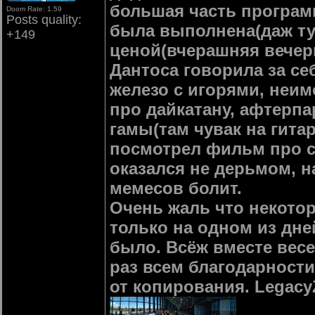
большая часть програм
Doom Rate: 1.59
Posts quality:
была выполнена(даж тур
+149
ценой(вчерашняя вече
Дантоса говорила за се
железо с игорями, неи
про дайкатану, афтерпа
гамы(там чувак на гитар
посмотрел фильм про су
оказался не дерьмом, н
мемесов болит.
Очень жаль что некото
только на одном из дне
было. Всёж вместе весел
раз всем благодарности
от копирования. Legacy