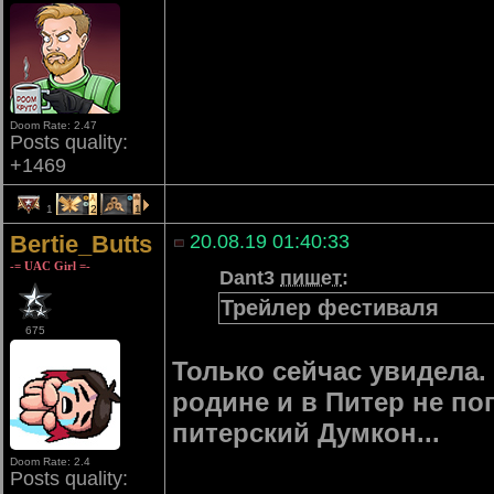
Doom Rate: 2.47
Posts quality:
+1469
1
2
1
Bertie_Butts
20.08.19 01:40:33
-= UAC Girl =-
Dant3
пишет
:
Трейлер фестиваля
675
Только сейчас увидела.
родине и в Питер не поп
питерский Думкон...
Doom Rate: 2.4
Posts quality: