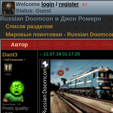
Welcome
login
/
register
Status: Guest
Russian Doomcon и Джон Ромеро
Список разделов
Мировые поинтовки
-
Russian Doomco
Автор
Dant3
11.07.19 01:17:25
= 2nd Lieutenant =
1622
Doom Rate: 2.9
Posts quality: