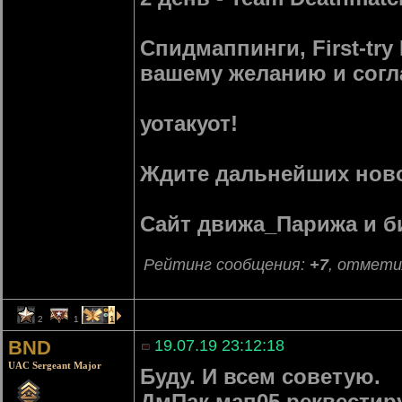
Спидмаппинги, First-try
вашему желанию и согл
уотакуот!
Ждите дальнейших ново
Сайт движа_Парижа и 
Рейтинг сообщения:
+7
, отмети
2
1
1
BND
19.07.19 23:12:18
UAC Sergeant Major
Буду. И всем советую.
ДмПак мап05 реквести