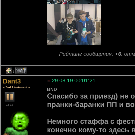
Рейтинг сообщения:
+6
, от
1
1
Dant3
29.08.19 00:01:21
= 2nd Lieutenant =
BND
Спасибо за приезд) не 
пранки-баранки ПП и в
1622
Немного стаффа с фести
конечно кому-то здесь 