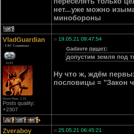
переселять только це
нет...уже можно изым
минобороны
1
VladGuardian
19.05.21 09:47:54
- UAC Commissar -
Gadavre
пишет
:
допустим земля под т
6155
Ну что ж, ждём первых
пословицы = "Закон ч
Doom Rate: 1.33
Posts quality:
+2307
4
17
23
Zveraboy
25.05.21 06:45:21