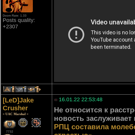
Doom Rate: 1.33
Posts quality:
+2307
4
17
23
[LeD]Jake
16.01.22 22:53:48
Crusher
Не относится к расст
= UAC Marshal =
новость заслуживает 
РПЦ составила молеб
7732