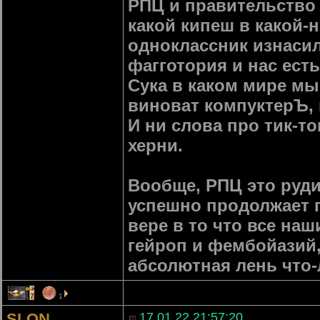
РПЦ и правительство 
какой кипеш в какой-
одноклассник изнасил
фагготория и нас ест
Сука в каком мире мы 
виноват компуктерЪ,
И ни слова про тик-то
херни.
Вообще, РПЦ это руди
успешно продолжает п
вере в то что все на
гейроп и фембойазий,
абсолютная лень что-
7
1
SLON
17.01.22 21:57:20