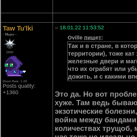
Taw Tu'lki
18.01.22 11:53:52
- Major -
Oville
пишет
:
Так и в стране, в кот
территории), тоже кат
2690
железные двери и магн
что их ограбят или уб
дожить, и с какими вп
Doom Rate: 1.29
Posts quality:
+1360
Это да. Но вот пробле
хуже. Там ведь бываю
экзотические болезни
война между бандами,
количествах трущоб, м
нас тоже не идеально