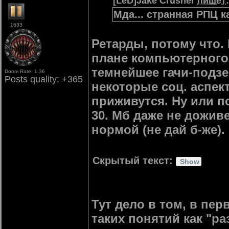
[LeD]Jake Crusher
пишет
:
Мда... странная РПЦ к
1633
Ретарды, потому что. 
плане компьютерного 
темнейшее гачи-подзем
Doom Rate: 1.36
Posts quality: +365
некоторые соц. аспек
приживутся. Ну или по
30. Мб даже не доживем
нормой (не дай б-же).
Скрытый текст:
Тут дело в том, в пер
таких понятий как "ра