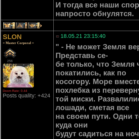
И тогда все наши спо
напросто обнулятся.
1
8
2
SLON
18.05.21 23:15:40
= Master Corporal =
" - Не может Земля ве
Представь се-
256
бе только, что Земля
покатились, как по
косогору. Море вмест
похлебка из переверн
Doom Rate: 0.44
Posts quality: +424
той миски. Развалили
лошади, сметая все
на своем пути. Одни 
куда они
будут садиться на но