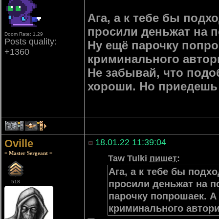
Ага, а к тебе бы под
просили деньжат на п
Doom Rate: 1.29
Posts quality:
Ну ещё парочку попро
+1360
криминального автор
Не забывай, что подо
хороши. Но приедешь 
1
15
Oville
18.01.22 11:39:04
= Master Sergeant =
Taw Tulki
пишет
:
Ага, а к тебе бы под
просили деньжат на п
518
парочку попрошаек. А
криминального автор