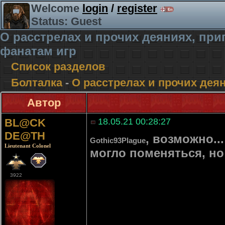
Welcome
login
/
register
Status: Guest
О расстрелах и прочих деяниях, п
фанатам игр
Список разделов
Болталка
-
О расстрелах и прочих де
Автор
BL@CK
18.05.21 00:28:27
DE@TH
, возможно...
Gothic93Plague
Lieutenant Colonel
могло поменяться, но
3922