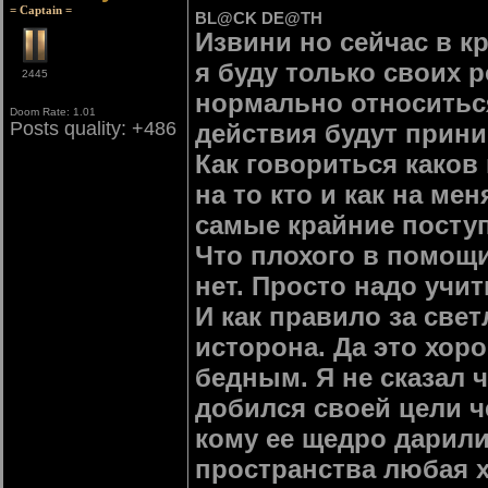
= Captain =
BL@CK DE@TH
Извини но сейчас в к
я буду только своих р
2445
нормально относитьс
Doom Rate: 1.01
Posts quality: +486
действия будут прини
Как говориться каков 
на то кто и как на ме
самые крайние поступ
Что плохого в помощи
нет. Просто надо учи
И как правило за свет
исторона. Да это хор
бедным. Я не сказал ч
добился своей цели ч
кому ее щедро дарили
пространства любая 