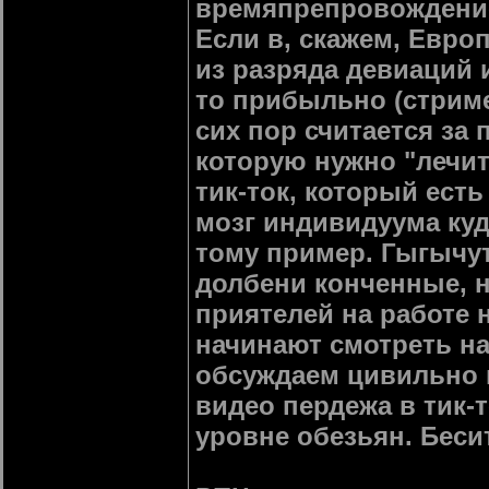
времяпрепровождение" 
Если в, скажем, Европ
из разряда девиаций и
то прибыльно (стриме
сих пор считается за
которую нужно "лечит
тик-ток, который ест
мозг индивидуума куд
тому пример. Гыгычут
долбени конченные, н
приятелей на работе 
начинают смотреть на 
обсуждаем цивильно и
видео пердежа в тик-т
уровне обезьян. Беси