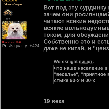
= Master Corporal =
Вот под эту сурдинку
зачем они росиянцам?
256
читают всякие недост
всякие вольнодумные г
током, для обсуждени
Собственно это и ест
Doom Rate: 0.44
Posts quality: +424
даже не китай, и "ценз
Wereknight
пишет
:
что наше население в 
"веселье", "приятное
стыке 90-х и 00-х
19 века