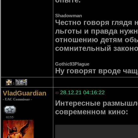
Shadowman
Честно говоря глядя 
льготы и правда нужн
отношению детям обы
сомнительный законоп
Gothic93Plague
Ну говорят вроде чащ
1
2
VladGuardian
28.12.21 04:16:22
- UAC Commissar -
Интересные размышле
современном кино:
6155