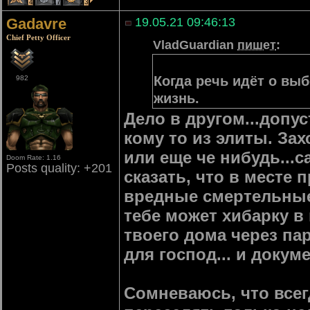
4
17
23
Gadavre
19.05.21 09:46:13
Chief Petty Officer
VladGuardian
пишет
:
Когда речь идёт о вы
982
жизнь.
Дело в другом...допу
кому то из элиты. Зах
или еще че нибудь...
Doom Rate: 1.16
Posts quality: +201
сказать, что в месте
вредные смертельные 
тебе может хибарку в 
твоего дома через па
для господ... и докум
Сомневаюсь, что всег