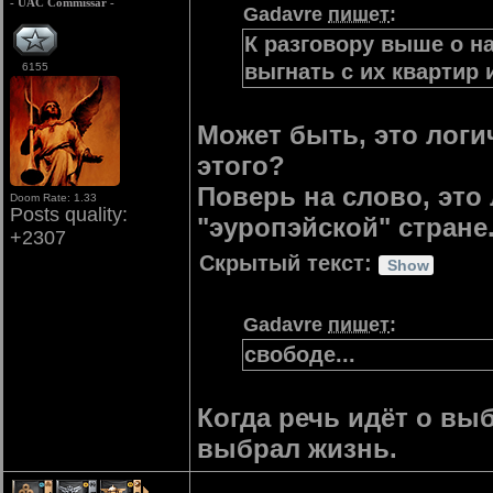
- UAC Commissar -
Gadavre
пишет
:
К разговору выше о на
выгнать с их квартир 
6155
Может быть, это логи
этого?
Поверь на слово, это
Doom Rate: 1.33
Posts quality:
"эуропэйской" стране
+2307
Скрытый текст:
Gadavre
пишет
:
свободе...
Когда речь идёт о вы
выбрал жизнь.