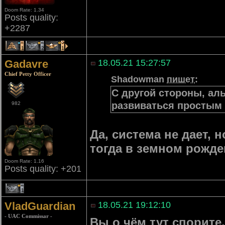
Doom Rate: 1.34
Posts quality:
+2287
1
2
1
Gadavre
18.05.21 15:27:57
Chief Petty Officer
Shadowman
пишет
:
С другой стороны, аль
развиваться простым
982
Да, система не дает, 
тогда в земном рожде
Doom Rate: 1.16
Posts quality: +201
1
VladGuardian
18.05.21 19:12:10
- UAC Commissar -
Вы о чём тут спорит