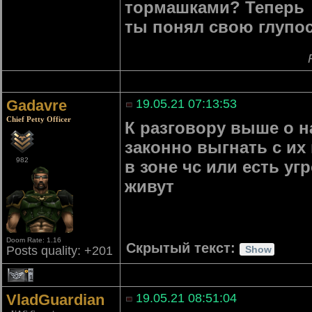
тормашками? Теперь
ты понял свою глупос
Gadavre
19.05.21 07:13:53
Chief Petty Officer
К разговору выше о н
законно выгнать с их
982
в зоне чс или есть уг
живут
Doom Rate: 1.16
Скрытый текст:
Posts quality: +201
1
VladGuardian
19.05.21 08:51:04