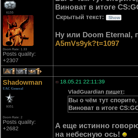
Виноват в итоге CS:GO
6155
Скрытый текст:
Ну или Doom Eternal, 
A5mVs9yk?t=1097
Doom Rate: 1.33
Posts quality:
+2307
4
17
23
Shadowman
18.05.21 22:11:39
UAC General
VladGuardian
пишет
:
Вы о чём тут спорите
Виноват в итоге CS:GO
9351
Doom Rate: 2
Posts quality:
А еще истинно говорю
+2682
на небесную ось!