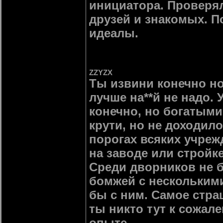
инициатора. Проверял
друзей и знакомых. П
идеалы.
ZZYZX
Ты извини конечно но
лучше на**й не надо.
конечно, но богатыми
крути, но не доходил
порогах всяких учреж
на заводе или стройк
Среди дворников не б
бомжей с нескольким
бы с ним. Самое страш
ты никто тут к сожал
опыте.