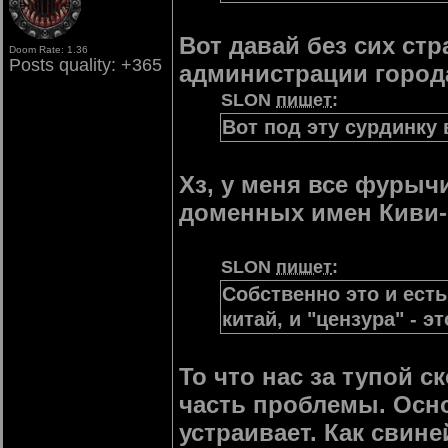
Вот давай без сих ст
Doom Rate: 1.36
Posts quality: +365
администрации города 
SLON
пишет
:
Вот под эту сурдинку
Хз, у меня все фурычи
доменных имен Киви-
SLON
пишет
:
Собственно это и есть
китай, и "цензура" - э
То что нас за тупой с
часть проблемы. Осно
устраивает. Как свине