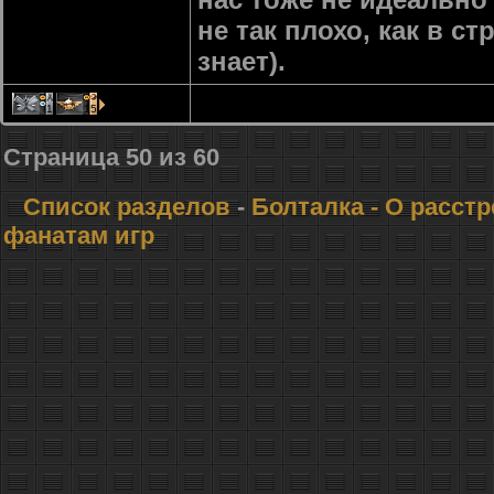
не так плохо, как в ст
знает).
1
15
Страница
50
из
60
Список разделов
-
Болталка
- О расст
фанатам игр