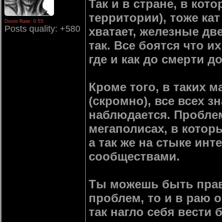
Так и в стране, в кот
территории), тоже кат
Doom Rate: 0.55
Posts quality: +580
хватает, железные дв
так. Все боятся что и
где и как до смерти д
Кроме того, в таких м
(скромно), все всех з
наблюдается. Проблем
мегаполисах, в котор
а так же на стыке ин
сообществами.
Ты можешь быть прав 
проблем, то и в раю о
так нагло себя вести б