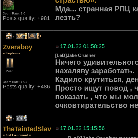
страстью».
Мда... странная РПЦ к
Doom Rate: 1.6
лезть?
Posts quality: +981
1
1
4
Zveraboy
17.01.22 01:58:25
= Captain =
[LeD]Jake Crusher
Ничего удивительного
нахаляву заработать.
2445
Кадило крутиться, де
Doom Rate: 1.01
Posts quality: +486
Просто ищут повод , 
показать , что мы мо
очковтирательство не
1
2
TheTaintedSlav
17.01.22 15:15:56
= 2nd Lieutenant =