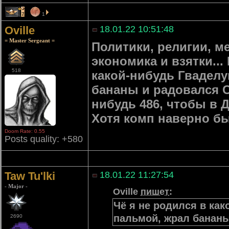
7
1
Oville
18.01.22 10:51:48
= Master Sergeant =
Политики, религии, 
экономика и взятки...
518
какой-нибудь Гваделу
бананы и радовался С
нибудь 486, чтобы в Д
Хотя комп наверно бы
Doom Rate: 0.55
Posts quality: +580
Taw Tu'lki
18.01.22 11:27:54
- Major -
Oville
пишет
:
Чё я не родился в ка
пальмой, жрал банан
2690