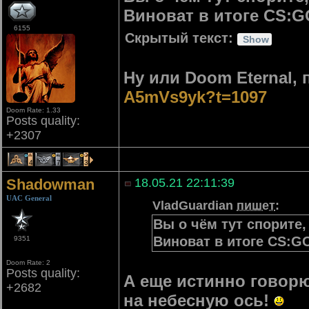
Виноват в итоге CS:GO
6155
Скрытый текст:
Ну или Doom Eternal, 
A5mVs9yk?t=1097
Doom Rate: 1.33
Posts quality:
+2307
4
17
23
Shadowman
18.05.21 22:11:39
UAC General
VladGuardian
пишет
:
Вы о чём тут спорите
Виноват в итоге CS:GO
9351
Doom Rate: 2
Posts quality:
А еще истинно говорю
+2682
на небесную ось!