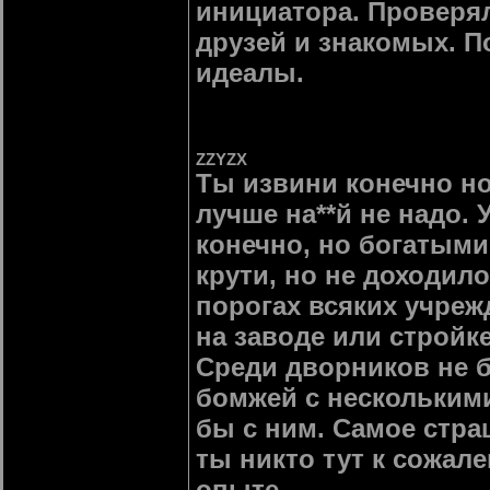
инициатора. Проверял
друзей и знакомых. П
идеалы.
ZZYZX
Ты извини конечно но
лучше на**й не надо.
конечно, но богатыми
крути, но не доходил
порогах всяких учреж
на заводе или стройк
Среди дворников не б
бомжей с нескольким
бы с ним. Самое страш
ты никто тут к сожал
опыте.