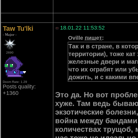
Taw Tu'lki
18.01.22 11:53:52
- Major -
Oville
пишет
:
Так и в стране, в кот
территории), тоже кат
2690
железные двери и магн
что их ограбят или уб
дожить, и с какими вп
Doom Rate: 1.29
Posts quality:
+1360
Это да. Но вот пробле
хуже. Там ведь бываю
экзотические болезни
война между бандами,
количествах трущоб, м
нас тоже не идеально