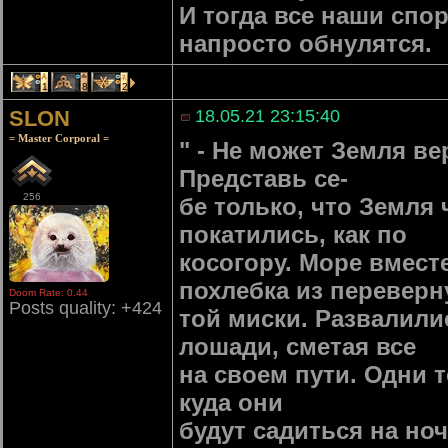
И тогда все наши спо
напросто обнулятся.
1
8
2
SLON
18.05.21 23:15:40
= Master Corporal =
" - Не может Земля ве
Представь се-
256
бе только, что Земля
покатились, как по
косогору. Море вмест
похлебка из переверн
Doom Rate: 0.44
Posts quality: +424
той миски. Развалили
лошади, сметая все
на своем пути. Одни 
куда они
будут садиться на но