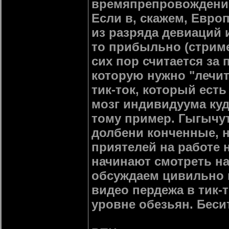
времяпрепровождение" 
Если в, скажем, Европ
из разряда девиаций и
то прибыльно (стриме
сих пор считается за
которую нужно "лечит
тик-ток, который ест
мозг индивидуума куд
тому пример. Гыгычут
долбени конченные, н
приятелей на работе 
начинают смотреть на 
обсуждаем цивильно и
видео пердежа в тик-т
уровне обезьян. Беси