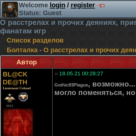
Welcome
login
/
register
Status: Guest
О расстрелах и прочих деяниях, п
фанатам игр
Список разделов
Болталка
-
О расстрелах и прочих де
Автор
BL@CK
18.05.21 00:28:27
DE@TH
, возможно...
Gothic93Plague
Lieutenant Colonel
могло поменяться, но
3922