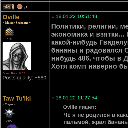
7
1
Oville
18.01.22 10:51:48
= Master Sergeant =
Политики, религии, 
экономика и взятки...
518
какой-нибудь Гваделу
бананы и радовался С
нибудь 486, чтобы в Д
Хотя комп наверно бы
Doom Rate: 0.55
Posts quality: +580
Taw Tu'lki
18.01.22 11:27:54
- Major -
Oville
пишет
:
Чё я не родился в ка
пальмой, жрал банан
2690