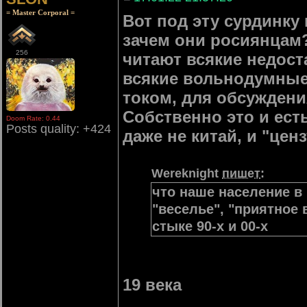
= Master Corporal =
Вот под эту сурдинку
зачем они росиянцам?
256
читают всякие недост
всякие вольнодумные г
током, для обсуждени
Собственно это и ест
Doom Rate: 0.44
Posts quality: +424
даже не китай, и "ценз
Wereknight
пишет
:
что наше население в 
"веселье", "приятное
стыке 90-х и 00-х
19 века