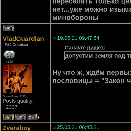
переселять только це
нет...уже можно изым
минобороны
1
VladGuardian
19.05.21 09:47:54
- UAC Commissar -
Gadavre
пишет
:
допустим земля под т
6155
Ну что ж, ждём первых
пословицы = "Закон ч
Doom Rate: 1.33
Posts quality:
+2307
4
17
23
Zveraboy
25.05.21 06:45:21