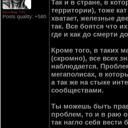
Так и в стране, в кот
территории), тоже кат
Doom Rate: 0.55
Posts quality: +580
хватает, железные дв
так. Все боятся что и
где и как до смерти д
Кроме того, в таких м
(скромно), все всех з
наблюдается. Проблем
мегаполисах, в котор
а так же на стыке ин
сообществами.
Ты можешь быть прав 
проблем, то и в раю о
так нагло себя вести б