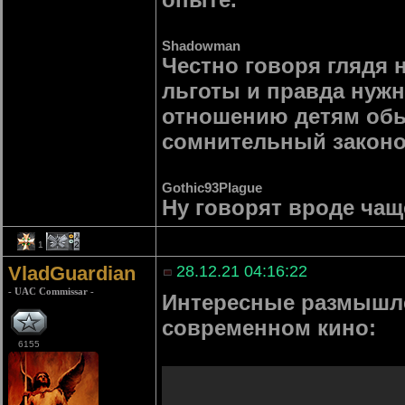
Shadowman
Честно говоря глядя 
льготы и правда нужн
отношению детям обы
сомнительный законоп
Gothic93Plague
Ну говорят вроде чащ
1
2
VladGuardian
28.12.21 04:16:22
- UAC Commissar -
Интересные размышле
современном кино:
6155