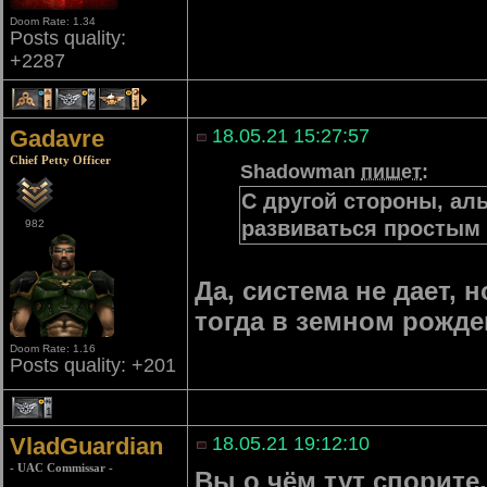
Doom Rate: 1.34
Posts quality:
+2287
1
2
1
Gadavre
18.05.21 15:27:57
Chief Petty Officer
Shadowman
пишет
:
С другой стороны, аль
развиваться простым
982
Да, система не дает, 
тогда в земном рожде
Doom Rate: 1.16
Posts quality: +201
1
VladGuardian
18.05.21 19:12:10
- UAC Commissar -
Вы о чём тут спорит