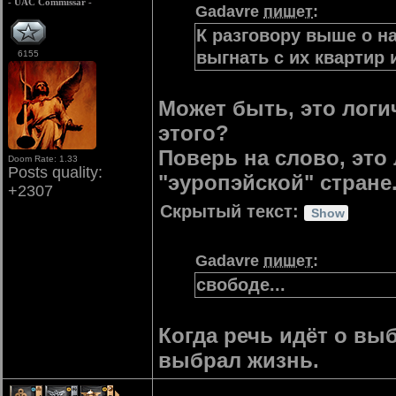
- UAC Commissar -
Gadavre
пишет
:
К разговору выше о на
выгнать с их квартир 
6155
Может быть, это логи
этого?
Поверь на слово, это
Doom Rate: 1.33
Posts quality:
"эуропэйской" стране
+2307
Скрытый текст:
Gadavre
пишет
:
свободе...
Когда речь идёт о вы
выбрал жизнь.