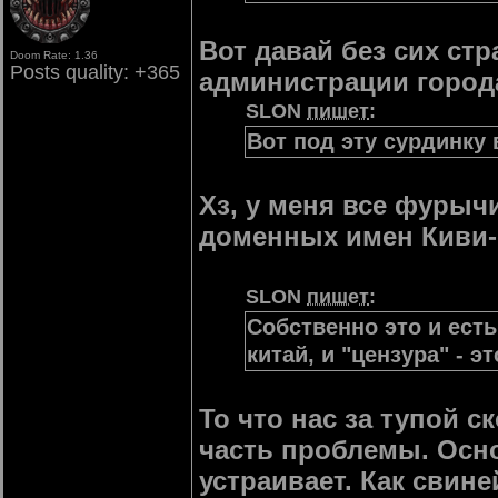
Вот давай без сих ст
Doom Rate: 1.36
Posts quality: +365
администрации города 
SLON
пишет
:
Вот под эту сурдинку
Хз, у меня все фурычи
доменных имен Киви-
SLON
пишет
:
Собственно это и есть
китай, и "цензура" - э
То что нас за тупой с
часть проблемы. Осно
устраивает. Как свине