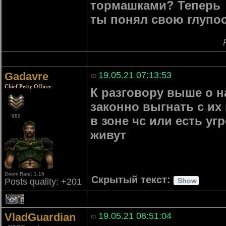
тормашками? Теперь
ты понял свою глупос
Gadavre
19.05.21 07:13:53
Chief Petty Officer
К разговору выше о н
законно выгнать с их
982
в зоне чс или есть уг
живут
Doom Rate: 1.16
Скрытый текст:
Posts quality: +201
1
VladGuardian
19.05.21 08:51:04