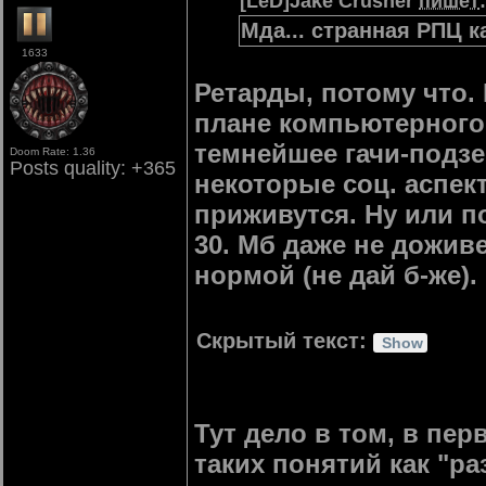
[LeD]Jake Crusher
пишет
:
Мда... странная РПЦ к
1633
Ретарды, потому что. 
плане компьютерного 
темнейшее гачи-подзем
Doom Rate: 1.36
Posts quality: +365
некоторые соц. аспек
приживутся. Ну или по
30. Мб даже не доживем
нормой (не дай б-же).
Скрытый текст:
Тут дело в том, в пер
таких понятий как "ра