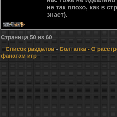
не так плохо, как в ст
знает).
1
15
Страница
50
из
60
Список разделов
-
Болталка
- О расст
фанатам игр