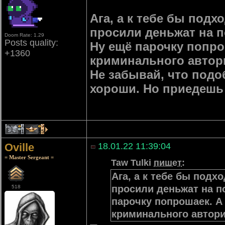
Ага, а к тебе бы под
просили деньжат на п
Doom Rate: 1.29
Posts quality:
Ну ещё парочку попро
+1360
криминального автор
Не забывай, что подо
хороши. Но приедешь 
1
15
Oville
18.01.22 11:39:04
= Master Sergeant =
Taw Tulki
пишет
:
Ага, а к тебе бы под
просили деньжат на п
518
парочку попрошаек. А
криминального автор