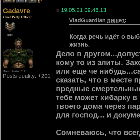
4
17
23
Gadavre
19.05.21 09:46:13
Chief Petty Officer
VladGuardian
пишет
:
Когда речь идёт о вы
982
жизнь.
Дело в другом...допу
кому то из элиты. Зах
или еще че нибудь...
Doom Rate: 1.16
Posts quality: +201
сказать, что в месте
вредные смертельные 
тебе может хибарку в 
твоего дома через па
для господ... и докум
Сомневаюсь, что всег