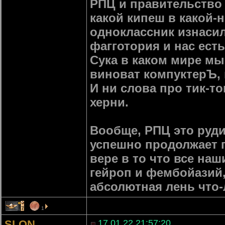
РПЦ и правительство 
какой кипеш в какой-
одноклассник изнасил
фагготория и нас ест
Сука в каком мире мы 
виноват компуктерЪ,
И ни слова про тик-то
херни.
Вообще, РПЦ это руди
успешно продолжает п
вере в то что все на
гейроп и фембойазий,
абсолютная лень что-
7
1
SLON
17.01.22 21:57:20