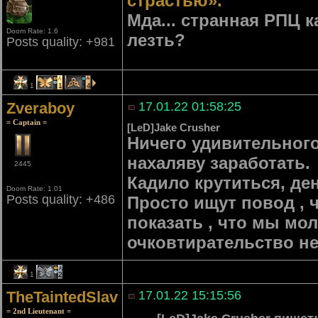
страстью».
Мда... странная РПЦ к
Doom Rate: 1.6
лезть?
Posts quality: +981
1
1
4
Zveraboy
17.01.22 01:58:25
= Captain =
[LeD]Jake Crusher
Ничего удивительного
нахаляву заработать.
2445
Кадило крутиться, де
Doom Rate: 1.01
Posts quality: +486
Просто ищут повод , 
показать , что мы мо
очковтирательство не
1
2
TheTaintedSlav
17.01.22 15:15:56
= 2nd Lieutenant =