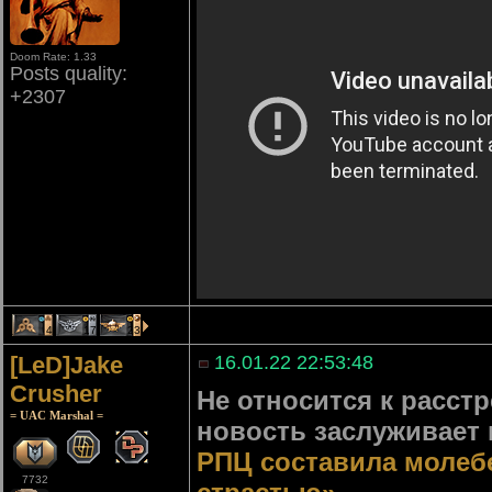
Doom Rate: 1.33
Posts quality:
+2307
4
17
23
[LeD]Jake
16.01.22 22:53:48
Crusher
Не относится к расст
= UAC Marshal =
новость заслуживает 
РПЦ составила молеб
7732