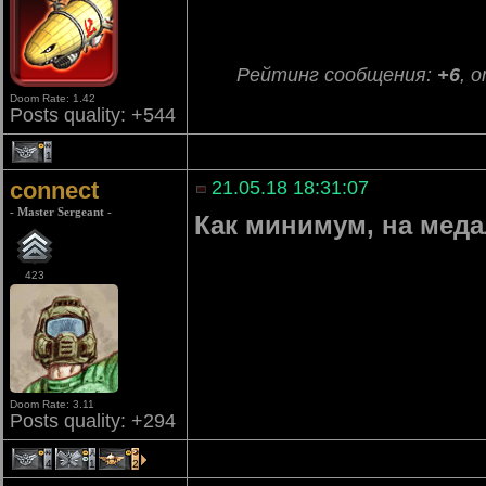
Рейтинг сообщения:
+6
, 
Doom Rate: 1.42
Posts quality: +544
1
connect
21.05.18 18:31:07
- Master Sergeant -
Как минимум, на мед
423
Doom Rate: 3.11
Posts quality: +294
4
1
2