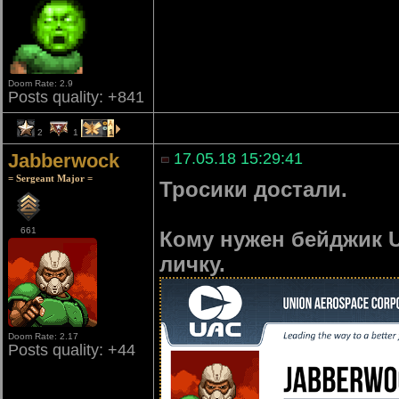
Doom Rate: 2.9
Posts quality: +841
2
1
1
Jabberwock
17.05.18 15:29:41
= Sergeant Major =
Тросики достали.
661
Кому нужен бейджик U
личку.
Doom Rate: 2.17
Posts quality: +44