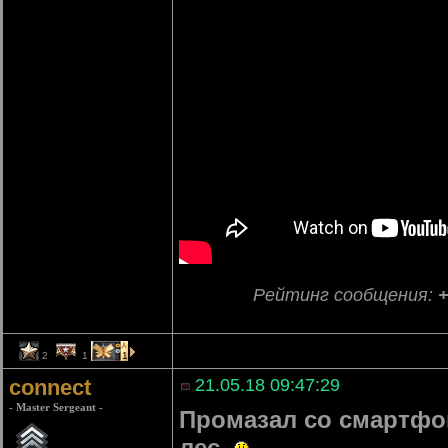
Рейтинг сообщения:
2
1
1
connect
21.05.18 09:47:29
- Master Sergeant -
Промазал со смартфон
лес.