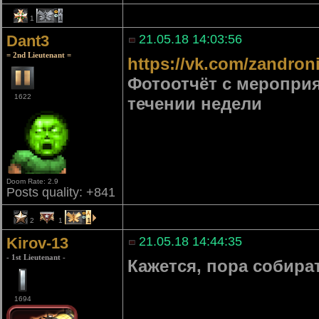
1
1
Dant3
21.05.18 14:03:56
= 2nd Lieutenant =
https://vk.com/zandro
Фотоотчёт с мероприя
1622
течении недели
Doom Rate: 2.9
Posts quality: +841
2
1
1
Kirov-13
21.05.18 14:44:35
- 1st Lieutenant -
Кажется, пора собира
1694