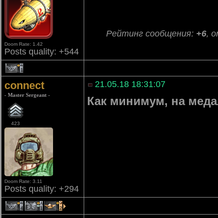
Рейтинг сообщения:
+6
, 
Doom Rate: 1.42
Posts quality: +544
1
connect
21.05.18 18:31:07
- Master Sergeant -
Как минимум, на мед
423
Doom Rate: 3.11
Posts quality: +294
4
1
2