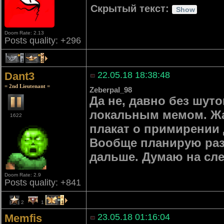
Скрытый текст:
Doom Rate: 2.13
Posts quality: +296
1
3
Dant3
22.05.18 18:38:48
= 2nd Lieutenant =
Zeberpal_98
Да не, давно без шуто
локальным мемом. Жа
1622
плакат о примирении 
Вообще планирую разв
дальше. Думаю на сл
Doom Rate: 2.9
Posts quality: +841
2
1
1
Memfis
23.05.18 01:16:04