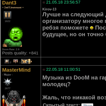
Dant3
21.05.18 23:56:57
= 2nd Lieutenant =
Kirov-13
Лучше на следующий
организатору многое 
1622
ребзя поможете
Пос
будущее, но он точно
Doom Rate: 2.9
Posts quality: +841
2
1
1
MasterMind
22.05.18 11:00:51
- Major -
Музыка из DooM на гар
молодец?
2677
Жаль, что никакой во
Скрытый текст: