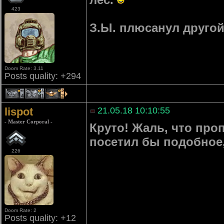
423
З.Ы. плюсанул другой
Doom Rate: 3.11
Posts quality: +294
4
1
2
lispot
21.05.18 10:10:55
- Master Corporal -
Круто! Жаль, что про
посетил бы подобное,
226
Doom Rate: 2
Posts quality: +12