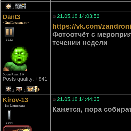
1
1
Dant3
21.05.18 14:03:56
= 2nd Lieutenant =
https://vk.com/zandro
Фотоотчёт с мероприя
1622
течении недели
Doom Rate: 2.9
Posts quality: +841
2
1
1
Kirov-13
21.05.18 14:44:35
- 1st Lieutenant -
Кажется, пора собира
1694