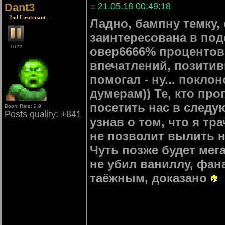
Dant3
21.05.18 00:49:18
= 2nd Lieutenant =
Ладно, бампну темку,
заинтересована в по
1622
овер6666% процентов,
впечатлений, позити
помогал - ну... покло
думерам)) Те, кто пр
посетить нас в следую
Doom Rate: 2.9
Posts quality: +841
узнав о том, что я тр
не позволит вылить н
Чуть позже будет ме
не убил ваниллу, фан
таёжным, доказано