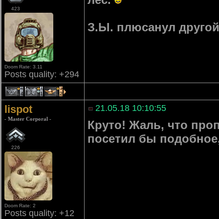
423
З.Ы. плюсанул другой
Doom Rate: 3.11
Posts quality: +294
4
1
2
lispot
21.05.18 10:10:55
- Master Corporal -
Круто! Жаль, что про
посетил бы подобное,
226
Doom Rate: 2
Posts quality: +12