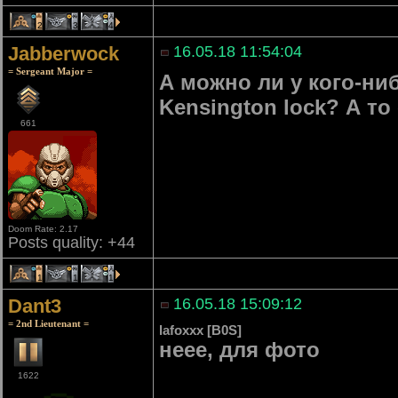
2
3
4
Jabberwock
16.05.18 11:54:04
= Sergeant Major =
А можно ли у кого-ни
Kensington lock? А то
661
Doom Rate: 2.17
Posts quality: +44
1
1
1
Dant3
16.05.18 15:09:12
= 2nd Lieutenant =
lafoxxx [B0S]
неее, для фото
1622