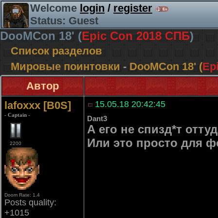
Welcome
login
/
register
Status: Guest
DooMCon 18' (
Epic Con 2018 СПБ
)
Список разделов
Мировые поинтовки
-
DooMCon 18' (
Ep
Автор
lafoxxx [B0S]
15.05.18 20:42:45
- Captain -
Dant3
А его не спизд*т отт
Или это просто для ф
2200
Doom Rate: 1.4
Posts quality:
+1015