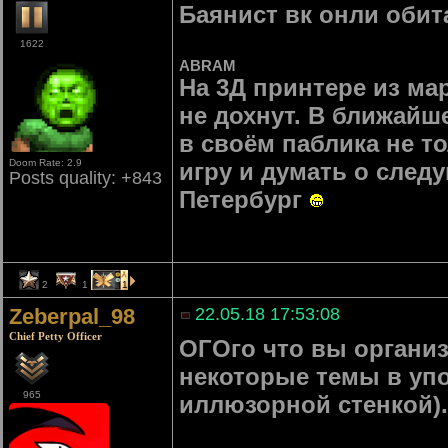
Баянист вк онли обит
1622
ABRAM
На 3Д принтере из ма
не дохнут. В ближай
в своём паблика не т
Doom Rate: 2.9
игру и думать о след
Posts quality: +843
Петербург
2
1
1
Zeberpal_98
22.05.18 17:53:08
Chief Petty Officer
ОГОго что вы организ
некоторые темы в упо
965
иллюзорной стенкой)