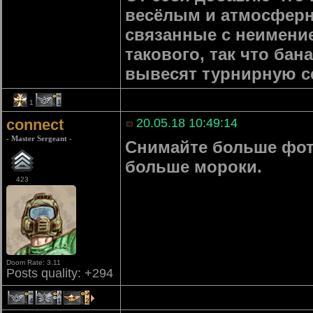
весёлым и атмосферн
связанные с неимени
такового, так что бан
вывесят турнирную се
1
1
connect
20.05.18 10:49:14
- Master Sergeant -
Снимайте больше фото
больше мороки.
423
Doom Rate: 3.11
Posts quality: +294
4
1
2