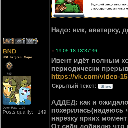
Надо: ник, аватарку, 
1
1
1
BND
19.05.18 13:37:36
UAC Sergeant Major
Ивент идёт полным хо
периодически прерыв
785
https://vk.com/video-
Скрытый текст:
АДДЕД: как и ожидало
Doom Rate: 1.59
похерилась(надеюсь ч
Posts quality: +149
нарезку ярких моменто
От себя добавлю что