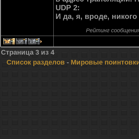
UDP 2:
И да, я, вроде, никог
Рейтинг сообщени
1
2
8
Страница
3
из
4
Список разделов
-
Мировые поинтовк