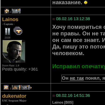
наказание.
1
2
Lainos
08.02.16 13:12:38
- Captain -
Хочу помириться с
не правы. Он не т
2329
он сам все знает. 
Да, пишу это пото
человеком.
Исправил опечатк
Doom Rate: 1.8
Posts quality: +361
Он
не так
понял, я
1
10
1
dukenator
08.02.16 14:51:36
UAC Sergeant Major
Lainos [B0S]