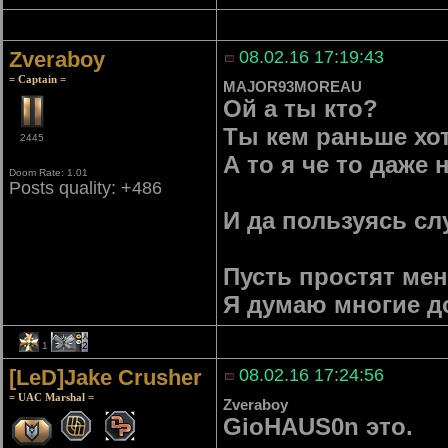
Zveraboy
08.02.16 17:19:43
= Captain =
MAJOR93MOREAU
Ой а ты кто?
Ты кем раньше хо
2445
А то я че то даже
Doom Rate: 1.01
Posts quality: +486
И да пользуясь сл
Пусть простят меня
Я думаю многие до
1
2
[LeD]Jake Crusher
08.02.16 17:24:56
= UAC Marshal =
Zveraboy
GioHAUS0n это.