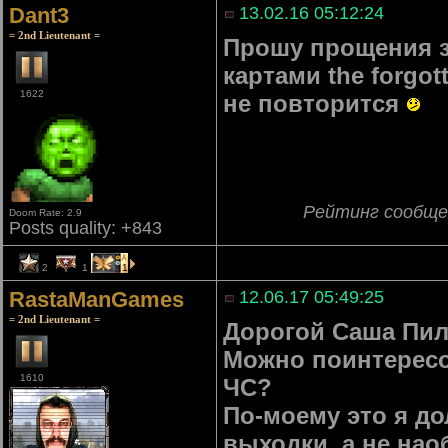
Dant3
13.02.16 05:12:24
= 2nd Lieutenant =
Прошу прощения з
картами the forgo
1622
не повторится
Рейтинг сообще
Doom Rate: 2.9
Posts quality: +843
2
1
1
RastaManGames
12.06.17 05:49:25
= 2nd Lieutenant =
Дорогой Саша Пили
Можно поинтересов
1610
ЧС?
По-моему это я д
выходки, а не нао