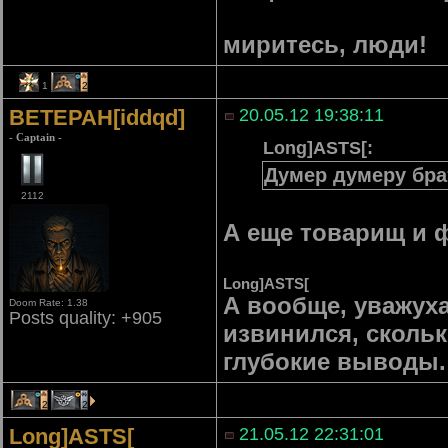
миритесь, люди!
1
2
BETEPAH[iddqd]
20.05.12 19:38:11
- Captain -
Long]ASTS[:
Думер думеру бра
2112
А еще товарищ и 
Long]ASTS[
А вообще, уважуха 
Doom Rate: 1.38
Posts quality: +905
извинился, сколько
глубокие выводы. 
2
2
Long]ASTS[
21.05.12 22:31:01