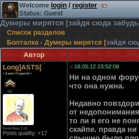
Welcome
login
/
register
Status: Guest
Думеры мирятся [
зайдя сюда забудь
Список разделов
Болталка
-
Думеры мирятся [
зайдя сю
Автор
Long]ASTS[
18.05.12 23:52:08
= Lance Corporal =
Ни на одном форум
что она нужна.
191
Недавно повздорил
от недопонимания
то ли я его не пон
скайпе. правда ни
Doom Rate: 2.22
Posts quality: +17
слышно было плох