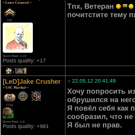
= Lance Corporal =
Tnx, Ветеран
почитстите тему п
191
Doom Rate: 2.22
Posts quality: +17
1
2
[LeD]Jake Crusher
22.05.12 20:41:49
= UAC Marshal =
Хочу попросить из
обрушился на него
7732
Я повёл себя как 
сообразил, что не
Doom Rate: 1.6
Я был не прав.
Posts quality: +981