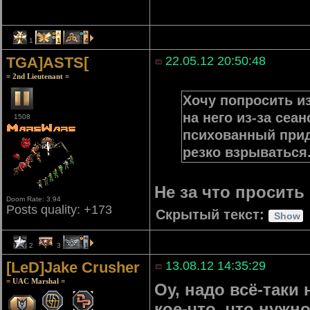
1
1
4
TGA]ASTS[
22.05.12 20:50:48
= 2nd Lieutenant =
Хочу попросить из
на него из-за сеа
1508
психованный приду
резко взрываться.
Не за что просить
Doom Rate: 3.94
Posts quality: +173
Скрытый текст:
2
3
1
[LeD]Jake Crusher
13.08.12 14:35:29
= UAC Marshal =
Оу, надо всё-таки
кое-что, что нужно