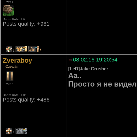
7732
Doom Rate: 1.6
Posts quality: +981
1
1
4
Zveraboy
08.02.16 19:20:54
= Captain =
[LeD]Jake Crusher
Аа..
Просто я не видел
2445
Doom Rate: 1.01
Posts quality: +486
1
2