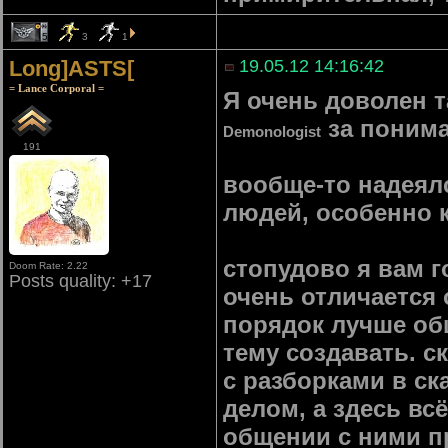
5
3
1
Long]ASTS[
19.05.12 14:16:42
= Lance Corporal =
Я очень доволен 
за понима
Demonologist
191
вообще-то надеял
людей, особенно к
стопудово я вам 
Doom Rate: 2.22
Posts quality: +17
очень отличается
порядок лучше общ
тему создавать. 
с разборками в с
делом, а здесь вс
общении с ними п