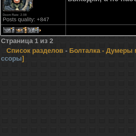
Doom Rate: 2.08
Posts quality: +847
1
4
1
Страница
1
из
2
Список разделов
-
Болталка
- Думеры 
ссоры
]