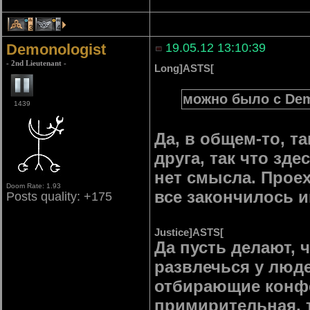
3
4
Demonologist
19.05.12 13:10:39
- 2nd Lieutenant -
Long]ASTS[
можно было с Dem
1439
Да, в общем-то, т
друга, так что зд
нет смысла. Проех
Doom Rate: 1.93
все закончилось и
Posts quality: +175
Justice]ASTS[
Да пусть делают, 
развлечься у люде
отбирающие конфетк
примирительная, т