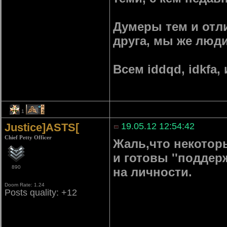
Думеры тем и отли
друга, мы же люди
Всем iddqd, idkfa,
1
2
Justice]ASTS[
19.05.12 12:54:42
Chief Petty Officer
Жаль,что некотор
и готовы ''поддер
890
на личности.
Doom Rate: 1.24
Posts quality: +12