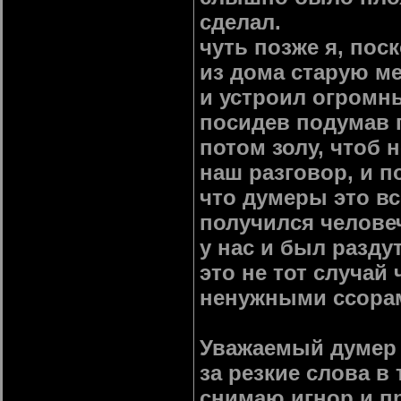
сделал.
чуть позже я, пос
из дома старую ме
и устроил огромны
посидев подумав г
потом золу, чтоб 
наш разговор, и п
что думеры это вс
получился человеч
у нас и был разду
это не тот случай
ненужными ссора
Уважаемый думер 
за резкие слова в
снимаю игнор и п