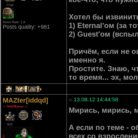
7732
Хотел бы извинит
Doom Rate: 1.6
1) Eternal'ом (за 
Posts quality: +981
2) Guest'ом (вспыл
Причём, если не 
именно я.
Простите. Знаю, чт
то время... эх, мо
1
1
4
MAZter[iddqd]
13.08.12 14:44:58
-= WebMaster =-
Мирись, мирись, 
923
А если по теме - 
всех со взрослени