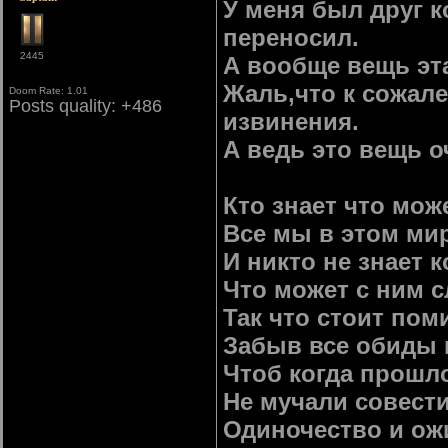
У меня был друг к
переносил.
2445
А вообще вещь эт
Жаль,что к сожал
Doom Rate: 1.01
Posts quality: +486
извинения.
А ведь это вещь о
Кто знает что мож
Все мы в этом мир
И никто не знает к
Что может с ним 
Так что стоит пом
Забыв все обиды 
Чтоб когда прошл
Не мучали совест
Одиночество и ож