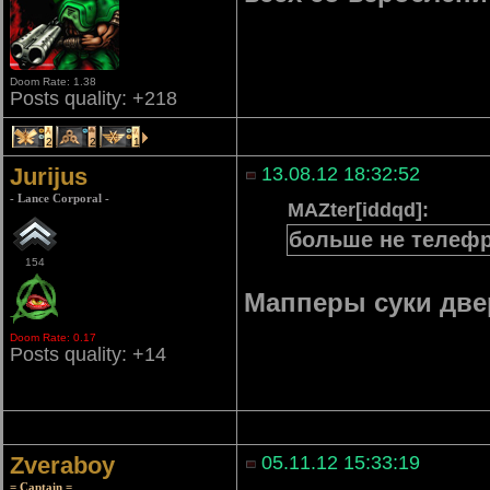
Doom Rate: 1.38
Posts quality: +218
2
2
1
Jurijus
13.08.12 18:32:52
- Lance Corporal -
MAZter[iddqd]:
больше не телефр
154
Мапперы суки две
Doom Rate: 0.17
Posts quality: +14
Zveraboy
05.11.12 15:33:19
= Captain =