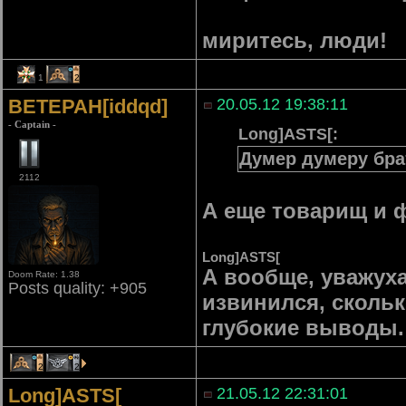
миритесь, люди!
1
2
BETEPAH[iddqd]
20.05.12 19:38:11
- Captain -
Long]ASTS[:
Думер думеру бра
2112
А еще товарищ и 
Long]ASTS[
А вообще, уважуха 
Doom Rate: 1.38
Posts quality: +905
извинился, сколько
глубокие выводы. 
2
2
Long]ASTS[
21.05.12 22:31:01