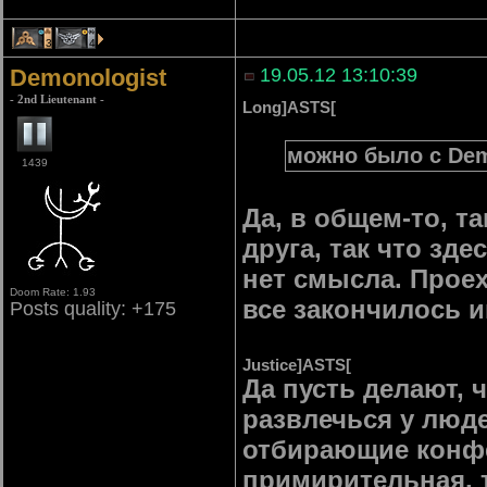
3
4
Demonologist
19.05.12 13:10:39
- 2nd Lieutenant -
Long]ASTS[
можно было с Dem
1439
Да, в общем-то, т
друга, так что зд
нет смысла. Проех
Doom Rate: 1.93
все закончилось и
Posts quality: +175
Justice]ASTS[
Да пусть делают, 
развлечься у люде
отбирающие конфетк
примирительная, т