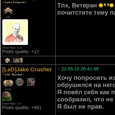
= Lance Corporal =
Tnx, Ветеран
почитстите тему п
191
Doom Rate: 2.22
Posts quality: +17
1
2
[LeD]Jake Crusher
22.05.12 20:41:49
= UAC Marshal =
Хочу попросить из
обрушился на него
7732
Я повёл себя как 
сообразил, что не
Doom Rate: 1.6
Я был не прав.
Posts quality: +981