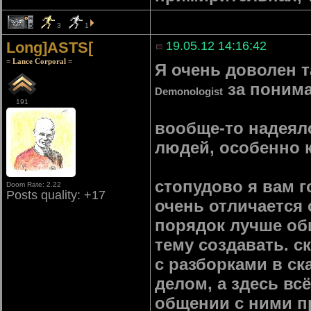
5
3
1
Long]ASTS[
19.05.12 14:16:42
= Lance Corporal =
Я очень доволен 
за понима
Demonologist
191
вообще-то надеял
людей, особенно к
стопудово я вам 
Doom Rate: 2.22
Posts quality: +17
очень отличается
порядок лучше общ
тему создавать. 
с разборками в с
делом, а здесь вс
общении с ними п