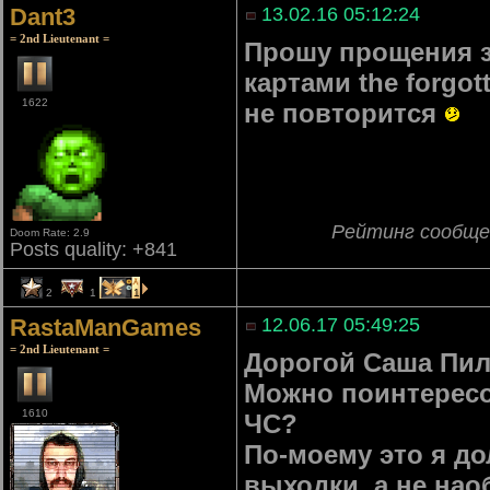
Dant3
13.02.16 05:12:24
= 2nd Lieutenant =
Прошу прощения з
картами the forgo
1622
не повторится
Рейтинг сообще
Doom Rate: 2.9
Posts quality: +841
2
1
1
RastaManGames
12.06.17 05:49:25
= 2nd Lieutenant =
Дорогой Саша Пили
Можно поинтересов
1610
ЧС?
По-моему это я д
выходки, а не нао