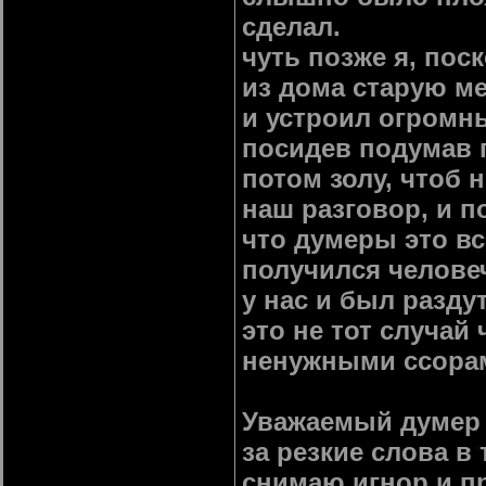
сделал.
чуть позже я, пос
из дома старую ме
и устроил огромны
посидев подумав г
потом золу, чтоб 
наш разговор, и п
что думеры это вс
получился человеч
у нас и был разду
это не тот случай
ненужными ссора
Уважаемый думер 
за резкие слова в
снимаю игнор и п