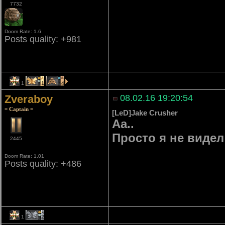
7732
Doom Rate: 1.6
Posts quality: +981
1
1
4
Zveraboy
08.02.16 19:20:54
= Captain =
[LeD]Jake Crusher
Аа..
Просто я не видел
2445
Doom Rate: 1.01
Posts quality: +486
1
2