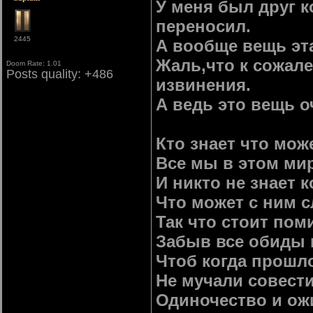
У меня был друг к
переносил.
2445
А вообще вещь эт
Жаль,что к сожал
Doom Rate: 1.01
Posts quality: +486
извинения.
А ведь это вещь о
Кто знает что мож
Все мы в этом мир
И никто не знает к
Что может с ним 
Так что стоит пом
Забыв все обиды 
Чтоб когда прошл
Не мучали совест
Одиночество и ож