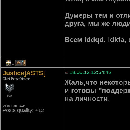
Думеры тем и отли
друга, мы же люди
Всем iddqd, idkfa,
1
2
Justice]ASTS[
19.05.12 12:54:42
Chief Petty Officer
Жаль,что некотор
и готовы ''поддер
890
на личности.
Doom Rate: 1.24
Posts quality: +12