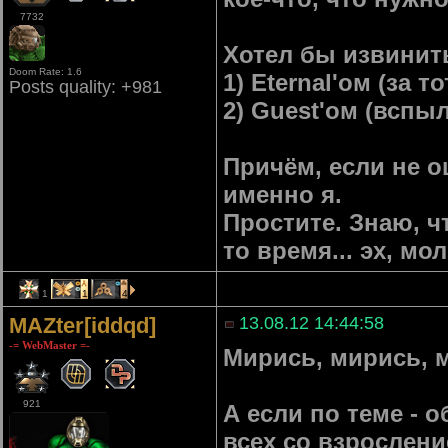
7732
Хотел бы извинит
Doom Rate: 1.6
1) Eternal'ом (за 
Posts quality: +981
2) Guest'ом (вспыл
Причём, если не 
именно я.
Простите. Знаю, чт
то время... эх, мо
1
1
4
MAZter[iddqd]
13.08.12 14:44:58
-= WebMaster =-
Мирись, мирись, 
921
А если по теме - 
всех со взрослени