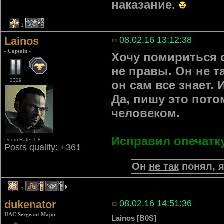
наказание.
1
2
Lainos
08.02.16 13:12:38
- Captain -
Хочу помириться с
не правы. Он не т
2329
он сам все знает. 
Да, пишу это пото
человеком.
Исправил опечатк
Doom Rate: 1.8
Posts quality: +361
Он
не так
понял, я
1
10
1
dukenator
08.02.16 14:51:36
UAC Sergeant Major
Lainos [B0S]