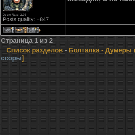
Doom Rate: 2.08
Posts quality: +847
1
4
1
Страница
1
из
2
Список разделов
-
Болталка
- Думеры 
ссоры
]