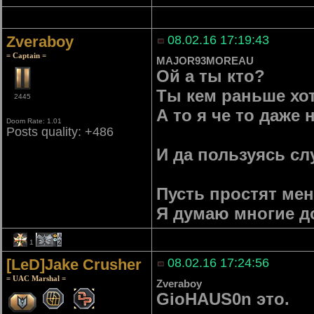
Zveraboy
08.02.16 17:19:43
= Captain =
MAJOR93MOREAU
Ой а ты кто?
Ты кем раньше хо
2445
А то я че то даже
Doom Rate: 1.01
Posts quality: +486
И да пользуясь сл
Пусть простят меня
Я думаю многие до
1
2
[LeD]Jake Crusher
08.02.16 17:24:56
= UAC Marshal =
Zveraboy
GioHAUS0n это.