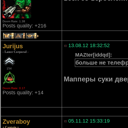
Doom Rate: 1.38
Posts quality: +216
2
2
1
Jurijus
13.08.12 18:32:52
- Lance Corporal -
MAZter[iddqd]:
больше не телефр
154
Мапперы суки две
Doom Rate: 0.17
Posts quality: +14
Zveraboy
05.11.12 15:33:19
= Captain =