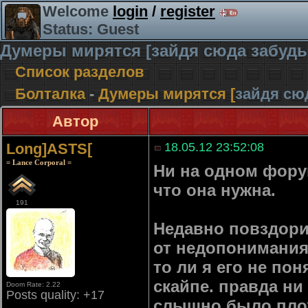
Welcome
login
/
register
Status: Guest
Думеры мирятся [
зайдя сюда забудь
Список разделов
Болталка
-
Думеры мирятся [
зайдя сю
Автор
Long]ASTS[
18.05.12 23:52:08
= Lance Corporal =
Ни на одном форум
что она нужна.
191
Недавно повздорил
от недопонимания
то ли я его не пон
скайпе. правда ни
Doom Rate: 2.22
Posts quality: +17
слышно было плох