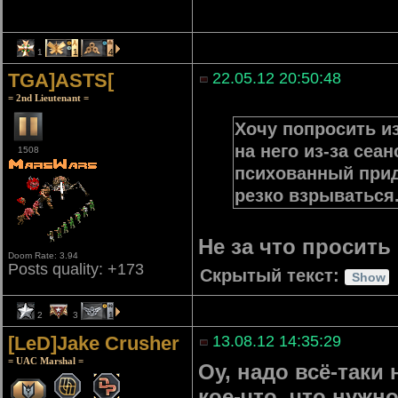
1
1
4
TGA]ASTS[
22.05.12 20:50:48
= 2nd Lieutenant =
Хочу попросить из
на него из-за сеа
1508
психованный приду
резко взрываться.
Не за что просить
Doom Rate: 3.94
Posts quality: +173
Скрытый текст:
2
3
1
[LeD]Jake Crusher
13.08.12 14:35:29
= UAC Marshal =
Оу, надо всё-таки
кое-что, что нужно