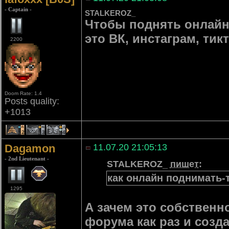
- Captain -
STALKEROZ_
Чтобы поднять онлайн,
это ВК, инстаграм, тик
2200
Doom Rate: 1.4
Posts quality:
+1013
2
3
4
Dagamon
11.07.20 21:05:13
- 2nd Lieutenant -
STALKEROZ_
пишет
:
как онлайн поднимать-
1295
А зачем это собственн
форума как раз и созда