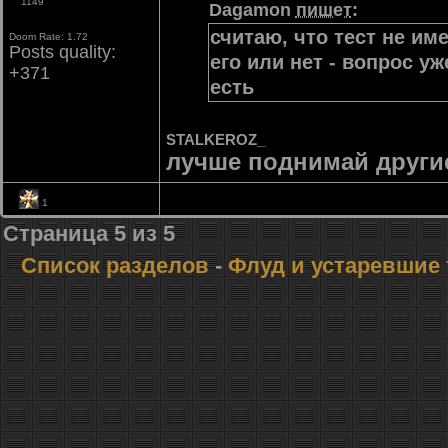
1149
Dagamon
пишет
:
считаю, что тест не им
Doom Rate: 1.72
Posts quality:
его или нет - вопрос у
+371
есть
STALKEROZ_
лучше поднимай други
1
Страница
5
из
5
Список разделов
-
Флуд и устаревшие