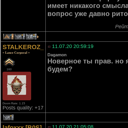
имеет никакого смысла,
вопрос уже давно рито
Рейт
1
3
4
STALKEROZ_
11.07.20 20:59:19
= Lance Corporal =
Dagamon
Новерное ты прав. но 
будем?
160
Doom Rate: 1.15
Posts quality: +17
1
lafoxxx [B0S]
11.07.20 21:05:08