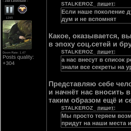
- 2nd Lieutenant -
STALKEROZ_
пишет
:
Если наше поколение д
дум и не вспомнят
1295
Какое, оказывается, в
в эпоху соц.сетей и бр
STALKEROZ_
пишет
:
Doom Rate: 1.47
Posts quality:
а нас внесут в список 
+304
знали все секреты на ур
Представляю себе чел
и начнёт нас вносить 
таким образом ещё и с
STALKEROZ_
пишет
:
Мы просто теряем воз
придут на наши места 