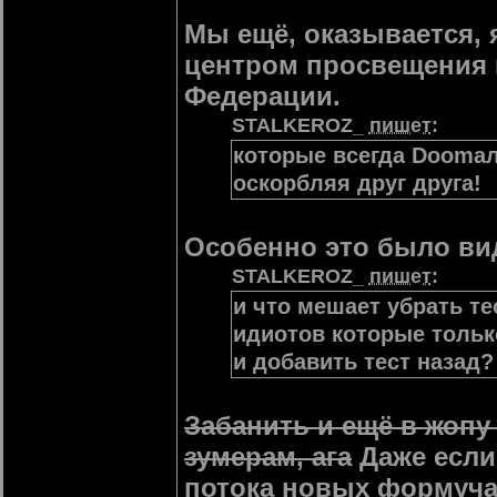
Мы ещё, оказывается,
центром просвещения 
Федерации.
STALKEROZ_
пишет
:
которые всегда Doomал
оскорбляя друг друга!
Особенно это было видн
STALKEROZ_
пишет
:
и что мешает убрать те
идиотов которые только 
и добавить тест назад?
Забанить и ещё в жопу
зумерам, ага
Даже если 
потока новых формучан