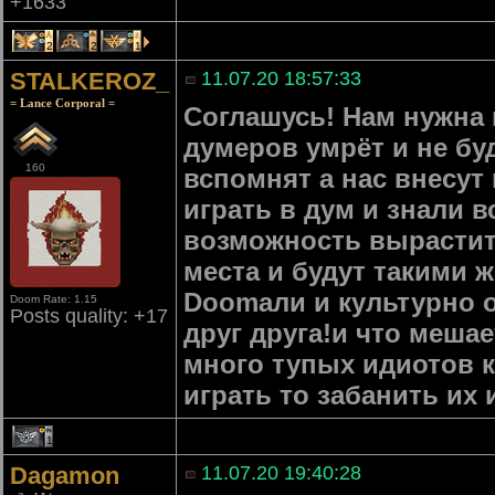
+1633
2
2
1
STALKEROZ_
11.07.20 18:57:33
= Lance Corporal =
Соглашусь! Нам нужна 
думеров умрёт и не бу
160
вспомнят а нас внесут
играть в дум и знали в
возможность вырастит
места и будут такими 
Doomали и культурно о
Doom Rate: 1.15
Posts quality: +17
друг друга!и что мешае
много тупых идиотов ко
играть то забанить их 
1
Dagamon
11.07.20 19:40:28