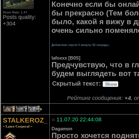
Конечно если бы онлайн
бы прекрасно (Тем бол
Doom Rate: 1.47
Posts quality:
было, какой я вижу в д
+304
очень сильно поменял
Добавлено спустя 3 минуты 52 секунды:
lafoxxx [B0S]
Предчувствую, что в г
будем выглядеть вот т
Скрытый текст:
Рейтинг сообщения:
+4
, 
1
3
4
STALKEROZ_
11.07.20 22:44:08
= Lance Corporal =
Dagamon
Просто хочется подня