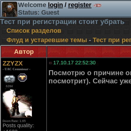
Welcome
login
/
register
Status: Guest
Тест при регистрации стоит убрать
Список разделов
Флуд и устаревшие темы
-
Тест при ре
Автор
ZZYZX
17.10.17 22:52:30
- UAC Commissar -
Посмотрю о причине ош
посмотрит). Сейчас уже
6284
Doom Rate: 1.65
Posts quality: