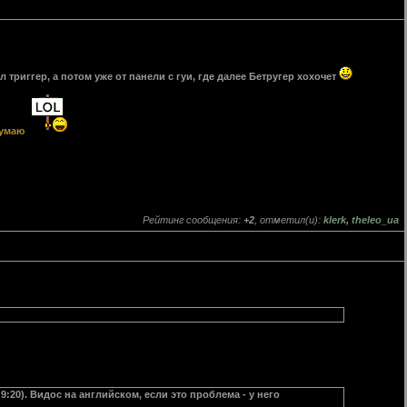
л триггер, а потом уже от панели с гуи, где далее Бетругер хохочет
думаю
Рейтинг сообщения:
+2
, отметил(и):
klerk
,
theleo_ua
9:20). Видос на английском, если это проблема - у него