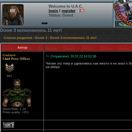
Welcome to U.A.C.
login
/
register
Status: Guest
Doom 3 исполнилось 11 лет!
Список разделов
-
Doom 3
-
Doom 3 исполнилось 11 лет!
Автор
Gadavre
Отправлено: 20.07.22 14:52:38
Chief Petty Officer
Читаю эту тему и удивляюсь как много я не знал о 
на iddqd.
982
Doom Rate: 1.16
Posts quality: +201
1