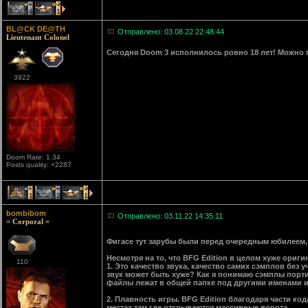
4
1
BL@CK DE@TH
Отправлено: 03.08.22 22:48:44
Lieutenant Colonel
Сегодня Doom 3 исполнилось ровно 18 лет! Можно 
3922
Doom Rate: 1.34
Posts quality: +2287
1
2
1
bombibom
Отправлено: 03.11.22 14:35:11
= Corporal =
Фигасе тут зарубы были перед очередным юбилеем,
Несмотря на то, что BFG Edition в целом хуже ориг
110
1. Это качество звука, качество самих сэмплов без 
звук может быть хуже? Как я понимаю сэмплы портир
файлы лежат в общей папке под другими именами и 
2. Плавность игры. BFG Edition благодаря части кода
местах там где открываются массивные ворота.