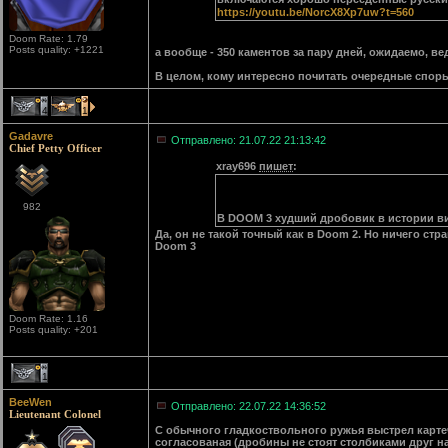
https://youtu.be/NorcX8Xp7uw?t=560
Doom Rate: 1.79
Posts quality: +1221
а вообще - 350 каментов за пару дней, ожидаемо, в
В целом, кому интересно почитать очередные споры 
4
1
Gadavre
Отправлено: 21.07.22 21:13:42
Chief Petty Officer
xray696
пишет
:
982
В DOOM 3 худший дробовик в истории ви
Да, он не такой точный как в Doom 2. Но ничего ст
Doom 3
Doom Rate: 1.16
Posts quality: +201
1
BeeWen
Отправлено: 22.07.22 14:36:52
Lieutenant Colonel
С обычного гладкоствольного ружья выстрел картечи
согласованая (дробины не стоят столбиками друг на 