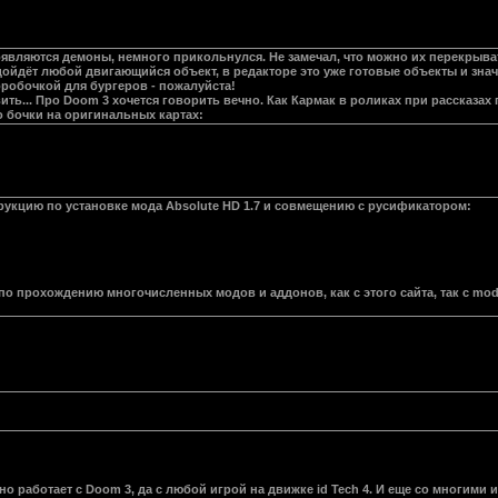
оявляются демоны, немного прикольнулся. Не замечал, что можно их перекрыва
подойдёт любой двигающийся объект, в редакторе это уже готовые объекты и знач
оробочкой для бургеров - пожалуйста!
ить... Про Doom 3 хочется говорить вечно. Как Кармак в роликах при рассказах 
о бочки на оригинальных картах:
рукцию по установке мода Absolute HD 1.7 и совмещению с русификатором:
 по прохождению многочисленных модов и аддонов, как с этого сайта, так с mo
о работает с Doom 3, да с любой игрой на движке id Tech 4. И еще со многими