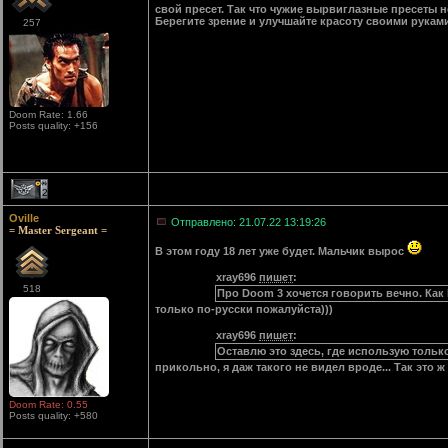
свой пресет. Так что чужие вырвиглазные пресеты
Берегите зрение и улучшайте красоту своими рукам
257
Doom Rate: 1.66
Posts quality: +156
2
Oville
Отправлено: 21.07.22 13:19:26
= Master Sergeant =
В этом году 18 лет уже будет. Мальчик вырос
xray696
пишет
:
518
Про Doom 3 хочется говорить вечно. Как 
только по-русски пожалуйста)))
xray696
пишет
:
Оставлю это здесь, где использую тольк
прикольно, я даж такого не видел вроде... Так это ж 
Doom Rate: 0.55
Posts quality: +580