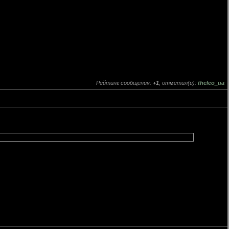
Рейтинг сообщения:
+1
, отметил(и):
theleo_ua