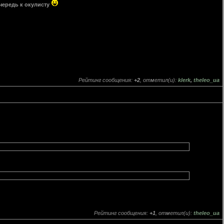
чередь к окулисту
Рейтинг сообщения:
+2
, отметил(и):
klerk
,
theleo_ua
Рейтинг сообщения:
+1
, отметил(и):
theleo_ua