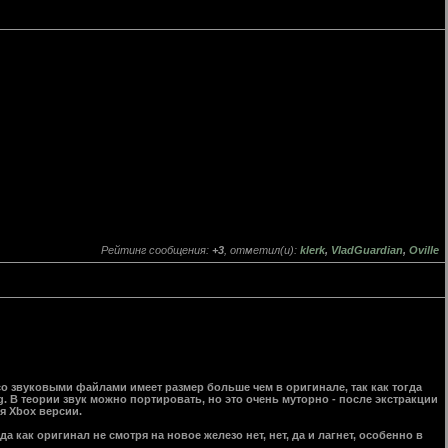
Рейтинг сообщения:
+3
, отметил(и):
klerk
,
VladGuardian
,
Oville
в со звуковыми файлами имеет размер больше чем в оригинале, так как тогда
. В теории звук можно портировать, но это очень муторно - после экстракции
я Xbox версии.
да как оригинал не смотря на новое железо нет, нет, да и лагнет, особенно в