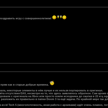
поздравить игру с совершеннолетием!
 прям как в старые добрые времена.
инала, некоторые элементы в нём лучше и их нельзя портировать в оригинал.
учёта отсутствия EAX, несмотря на то, что здесь заявлялось обратное. Сам архи
овали с оригинала на Xbox или просто взяли исходники до сжатия в 22 кгц ogg
разложить их правильно в папки Doom 3 та ещё задача. По крайней мере так дл
 из id Tech 5 (многопоточность, иная работа с архивами) идёт очень плавно, тог