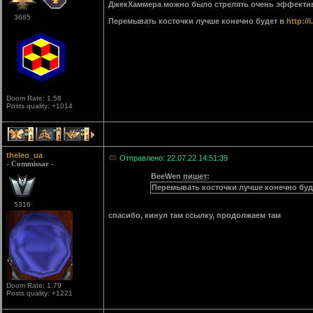
ДжекХаммера можно было стрелять очень эффектив
3685
Перемывать косточки лучше конечно будет в
http://
Doom Rate: 1.58
Posts quality: +1014
1
1
1
theleo_ua
Отправлено: 22.07.22 14:51:39
- Commissar -
BeeWen
пишет
:
Перемывать косточки лучше конечно буд
5316
спасибо, кинул там ссылку, продолжаем там
Doom Rate: 1.79
Posts quality: +1221