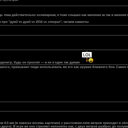
едь тема действительно холиварная, я тоже слышал как менения за так и мнения
про "дум2 vs дум3 vs 2016 vs этенрал", читаем каменты
деоигр, будь он проклят — и не я один так думаю
рашного, привыкают люди использовать же его как оружие ближнего боя. Самое 
 8.5 мм (в навеске восемь картечин) с расстояния пяти метров приходит в обл
друге). В игре же оно стреляет непонятно как, с двух метров разброс до полуме