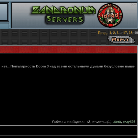
18+
Пред.
1
,
2
,
3
...
17
,
18
,
19
 Ан нет... Популярность Doom 3 над всеми остальными думами безусловно выше
Рейтинг сообщения:
+2
, отметил(и):
klerk
,
xray696