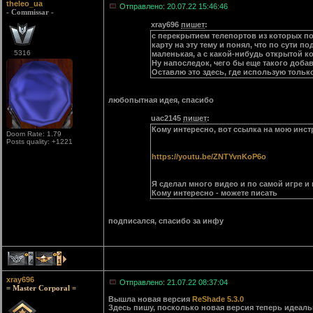
theleo_ua
Отправлено: 20.07.22 15:46:46
- Commissar -
xray696
пишет
:
с перекрытием телепортов из которых п
карту на эту тему и понял, что по сути 
5316
маленькая, а с какой-нибудь открытой к
Ну напоследок, чего бы еще такого добав
Оставлю это здесь, где использую тольк
любопытная идея, спасибо
uac2145
пишет
:
Кому интересно, вот ссылка на мою инст
Doom Rate: 1.79
Posts quality: +1221
https://youtu.be/ZNTYvnKoP6o
Я сделал много видео и по самой игре и
Кому интересно - можете писать
подписался, спасибо за инфу
4
1
xray696
Отправлено: 21.07.22 08:37:04
= Master Corporal =
Вышла новая версия
ReShade 5.3.0
Здесь пишу, посколько новая версия теперь идеальн