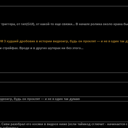
триггера, от гип(GUI), от какой-то еще связки... В начале ролика около крана бы
M 3 худший дробовик в истории видеоигр, будь он проклят — и не я один так 
стрейфах. Вроде и в других шутерах ни без этого...
еоигр, будь он проклят — и не я один так думаю
 Сиви разобрал его косяки в видосе ниже (если таймкод сглючит - начинается с 
е субтитры: