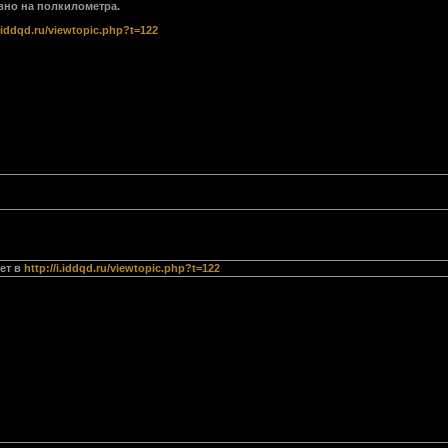
но на полкилометра.
i.iddqd.ru/viewtopic.php?t=122
ет в
http://i.iddqd.ru/viewtopic.php?t=122