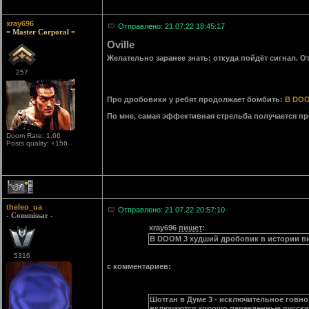
xray696
Отправлено: 21.07.22 18:45:17
= Master Corporal =
Oville
Желательно заранее знать: откуда пойдёт сигнал. От 
257
Про дробовики у ребят продолжает бомбить:
В DOO
По мне, самая эффективная стрельба получается при 
Doom Rate: 1.66
Posts quality: +156
2
theleo_ua
Отправлено: 21.07.22 20:57:10
- Commissar -
xray696
пишет
:
В DOOM 3 худший дробовик в истории вид
5316
с комментариев:
Шотган в Думе 3 - исключительное говно.
включаются хорошо перееденные русски