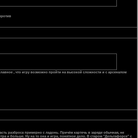
 против
главное , что игру возможно пройти на высокой сложности и с арсеналом
асть разброса примерно с ладонь. Причём картечь в заряде обычная, не
тра и больше. Ну на то она и игра, понятное дело. В старом "Дельтафорсе" с