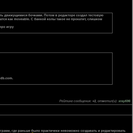
ть движущимися бочками. Потом в редакторе создал тестовую
атся как moveable. С банкой колы такое не прокатит, слишком
про игру
ddb.com.
Рейтинг сообщения:
+1
, отметил(и):
xray696
 играми, где раньше было практичеки невоможно создавать и редактировать