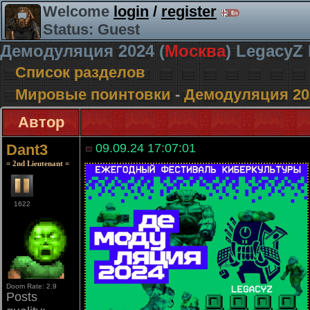
Welcome
login
/
register
Status: Guest
Демодуляция 2024 (
Москва
) LegacyZ
Список разделов
Мировые поинтовки
-
Демодуляция 202
Автор
Dant3
09.09.24 17:07:01
= 2nd Lieutenant =
1622
Doom Rate: 2.9
Posts