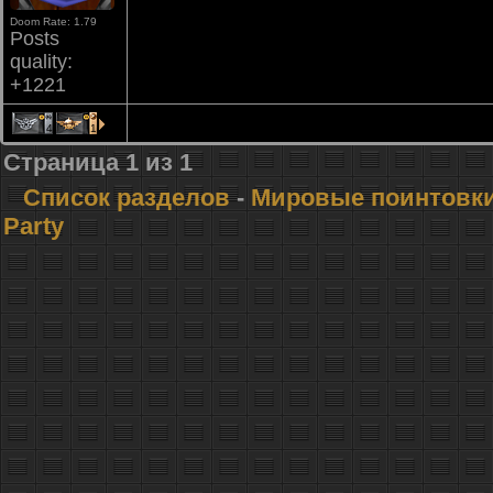
Doom Rate: 1.79
Posts
quality:
+1221
4
1
Страница
1
из
1
Список разделов
-
Мировые поинтовк
Party