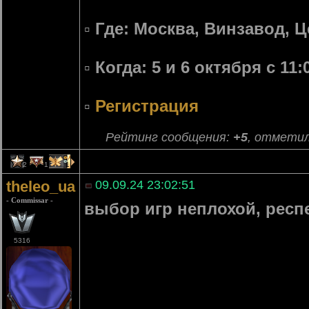
▫️ Где: Москва, Винзавод, 
▫️ Когда: 5 и 6 октября с 11:
▫️
Регистрация
Рейтинг сообщения:
+5
, отметил
2
1
1
theleo_ua
09.09.24 23:02:51
- Commissar -
выбор игр неплохой, респ
5316