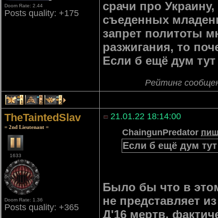
срачи про Украину
Doom Rate: 2.44
Posts quality: +175
съеденных младенц
запрет политоты мн
разжигания, то поч
Если б ещё дум тут
Рейтинг сообще
1
2
5
TheTaintedSlav
21.01.22 18:14:00
= 2nd Lieutenant =
ChaingunPredator
пиш
Если б ещё дум тут
1633
Было бы что в этом
не представляет из
Doom Rate: 1.36
Posts quality: +365
Д'16 мертв, фактич