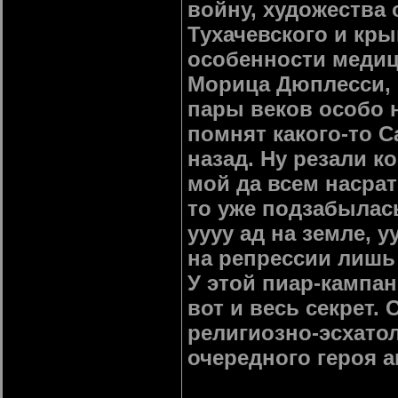
войну, художества 
Тухачевского и кр
особенности медиц
Морица Дюплесси, п
пары веков особо 
помнят какого-то С
назад. Ну резали к
мой да всем насра
то уже подзабылась
уууу ад на земле, 
на репрессии лишь
У этой пиар-кампа
вот и весь секрет. 
религиозно-эсхато
очередного героя 