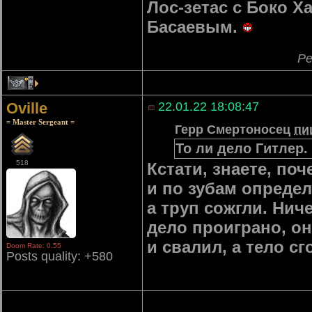
Лос-зетас с Боко Х
Басаевым.
Ре
5
Oville
22.01.22 18:08:47
= Master Sergeant =
Герр Смертоносец
пи
То ли дело Гитлер.
518
Кстати, знаете, по
и по зубам определ
а труп сожгли. Нич
дело проиграно, он
и свалил, а тело сг
Doom Rate: 0.55
Posts quality: +580