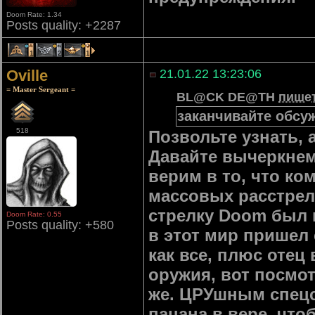
Doom Rate: 1.34
Posts quality: +2287
1
2
1
Oville
21.01.22 13:23:06
= Master Sergeant =
BL@CK DE@TH
пише
заканчивайте обсу
518
Позвольте узнать, 
Давайте вычеркнем
верим в то, что ко
массовых расстрело
стрелку Doom был 
Doom Rate: 0.55
Posts quality: +580
в этот мир пришел 
как все, плюс отец
оружия, вот посмот
же. ЦРУшным спецс
пацана в вере, что