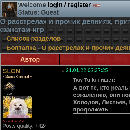
Welcome
login
/
register
Status: Guest
О расстрелах и прочих деяниях, п
фанатам игр
Список разделов
Болталка
-
О расстрелах и прочих де
Автор
SLON
21.01.22 02:37:25
= Master Corporal =
Taw Tulki
пишет
:
А вот те, кто реал
сожалению, они по
256
Холодов, Листьев, 
продолжать.
Doom Rate: 0.44
Posts quality: +424