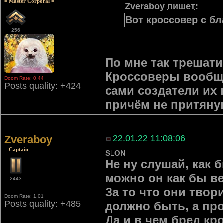
= Master Corporal =
Zveraboy
пишет
:
Вот кроссовер с б
256
По мне так трешати
Кроссоверы вообще 
Doom Rate: 0.44
Posts quality: +424
сами создатели их
причём не притянув
Zveraboy
22.01.22 11:08:06
= Captain =
SLON
Не ну слушай, как 
можно он как бы в
2443
За то что они твор
Doom Rate: 1.01
Posts quality: +485
должно быть, а пр
Да и в чем бред к