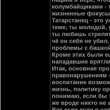
колумбайщиками - 
жизненные фокусы,
Татарстанец - это 
теме, ты молодой, 
ты любишь стрелять
чё он себя не убил
проблемы с башкой
Кроме этих были е
нападавшие врятл
Итак, основная пр
правонарушениям -
воспитание возмож
жизнь, политику ор
понимаю, если бы ту
же вроде никто не а
Вот если если я на