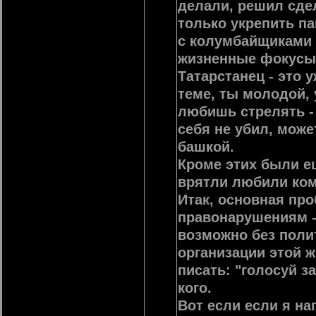
делали, решил сде
только укрепить па
с колумбайщиками 
жизненные фокусы,
Татарстанец - это 
теме, ты молодой, 
любишь стрелять - 
себя не убил, може
башкой.
Кроме этих были е
врятли любили ко
Итак, основная пр
правонарушениям -
возможно без поли
организации этой ж
писать: "голосуй за
кого.
Вот если если я на