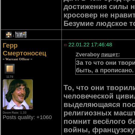
достижения силы н
кросовер не нрави
Безумие людское то
1
2
Герр
22.01.22 17:46:48
Смертоносец
Zveraboy
пишет
:
= Warrant Officer =
За то что они твор
быть, а прописано.
1179
То, что они творил
человеческой циви
выделяющаяся поср
религиозных масшт
Doom Rate: 1.33
Posts quality: +1060
помнит весёлого бе
войны, французску