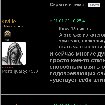
Скрытый текст:
Oville
21.01.22 10:25:41
= Master Sergeant =
Kirov-13
пишет
:
А это уже из катег
зрителю, поскольку
518
стать частью этой 
И сейчас многие ду
просто кем-то стат
способным взять о
Doom Rate: 0.55
Posts quality: +580
подозревающих себ
чувствует себя эли