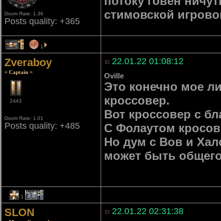
потоку говен ничут
стимовской игрово
Doom Rate: 1.36
Posts quality: +365
7
1
Zveraboy
22.01.22 01:08:12
= Captain =
Oville
Это конечно мое ли
кроссовер.
2443
Вот кроссовер с б
Doom Rate: 1.01
Posts quality: +485
С Фолаутом кросов
Но дум с Вов и Хал
может быть общего 
1
2
SLON
22.01.22 02:31:38