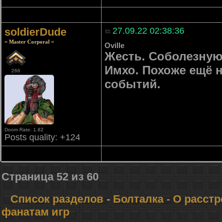
soldierDude
27.09.22 02:38:36
= Master Corporal =
Oville
Жесть. Соболезную
Имхо. Похоже ещё 
266
событий.
Doom Rate: 1.82
Posts quality: +124
Страница
52
из
60
Список разделов
-
Болталка
- О расст
фанатам игр