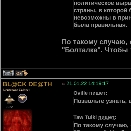
политическое выраж
страны, в которой
невозможны в прин
была правильная.
По такому случаю, 
"Болталка". Чтобы 
1
15
BL@CK DE@TH
21.01.22 14:19:17
Lieutenant Colonel
Oville
пишет
:
Позвольте узнать, 
3922
Taw Tulki
пишет
:
По такому случаю,