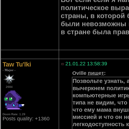
политическое выраж
страны, в которой
были невозможны в
в стране была пра
Taw Tu'lki
21.01.22 13:58:39
- Major -
Oville
пишет
:
Позвольте узнать, 
вычеркнем политику
2684
компьютерные игры
типа не видим, что
что ему мама внуш
Doom Rate: 1.29
миссией и что он н
Posts quality: +1360
легкодоступность к