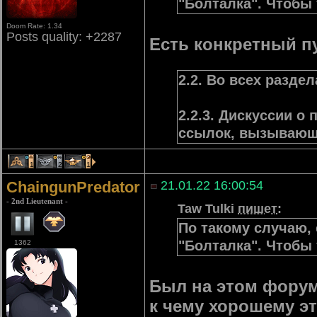
"Болталка". Чтобы 
Doom Rate: 1.34
Posts quality: +2287
Есть конкретный п
2.2. Во всех разде
2.2.3. Дискуссии о 
ссылок, вызывающ
1
2
1
ChaingunPredator
21.01.22 16:00:54
- 2nd Lieutenant -
Taw Tulki
пишет
:
По такому случаю,
"Болталка". Чтобы 
1362
Был на этом форуме
к чему хорошему эт