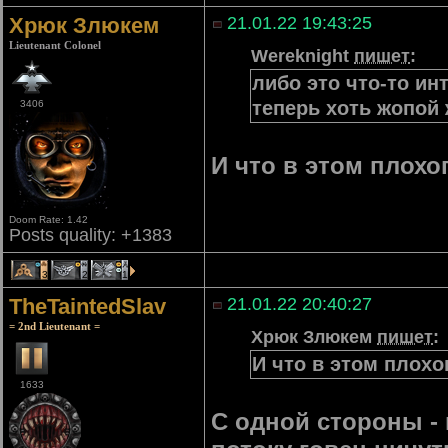
Хрюк Злюкем
21.01.22 19:43:25
Lieutenant Colonel
Wereknight
пишет
:
либо это что-то ин
теперь хоть жопой 
3406
И что в этом плохо
Doom Rate: 1.42
Posts quality: +1383
3
2
1
TheTaintedSlav
21.01.22 20:40:27
= 2nd Lieutenant =
Хрюк Злюкем
пишет
:
И что в этом плохо
1633
С одной стороны - 