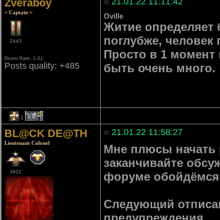
Zveraboy
21.01.22 11:11:42
= Captain =
Oville
Житие определяет 
поглубже, человек 
2443
Просто в 1 момент 
Doom Rate: 1.01
Posts quality: +485
быть очень много.
1
2
BL@CK DE@TH
21.01.22 11:58:27
Lieutenant Colonel
Мне плюсы начать 
заканчивайте обсуж
3922
форуме обойдёмся 
Следующий отписав
предупреждения.