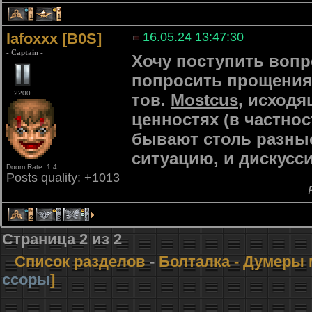
1
1
lafoxxx [B0S]
16.05.24 13:47:30
- Captain -
Хочу поступить вопр
попросить прощения
2200
тов.
Mostcus
, исход
ценностях (в частно
бывают столь разные
ситуацию, и дискусси
Doom Rate: 1.4
Posts quality: +1013
2
3
4
Страница
2
из
2
Список разделов
-
Болталка
- Думеры 
ссоры
]