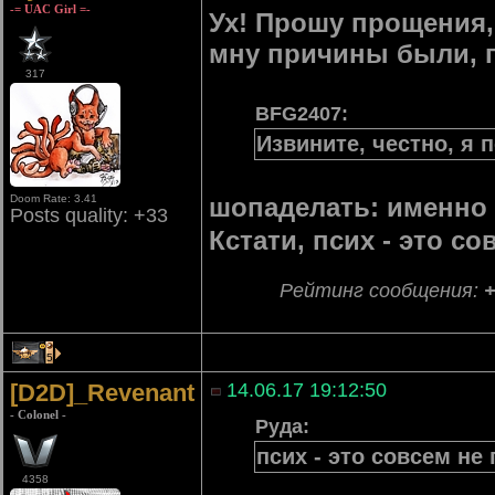
-= UAC Girl =-
Ух! Прошу прощения, 
мну причины были, 
317
BFG2407:
Извините, честно, я 
Doom Rate: 3.41
шопаделать: именно 
Posts quality: +33
Кстати, псих - это с
Рейтинг сообщения:
5
[D2D]_Revenant
14.06.17 19:12:50
- Colonel -
Руда:
псих - это совсем не
4358