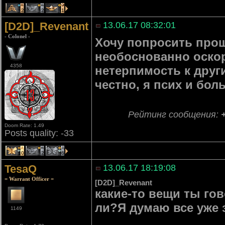
2
2
1
[D2D]_Revenant
13.06.17 08:32:01
- Colonel -
Хочу попросить проще
необоснованно оско
4358
нетерпимость к други
честно, я псих и бол
Рейтинг сообщения:
Doom Rate: 1.49
Posts quality: -33
10
2
6
TesaQ
13.06.17 18:19:08
= Warrant Officer =
[D2D]_Revenant
какие-то вещи ты гов
ли?Я думаю все уже 
1149