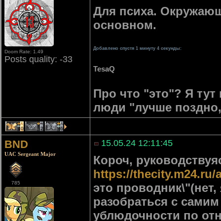
Для психа. Окружающ
основном.
Добавлено спустя 1 минуту 4 секунды:
Doom Rate: 1.49
Posts quality: -33
TesaQ
Про что "это"? Я тут
люди "лучше поздно,
10
2
6
BND
15.05.24 12:11:45
UAC Sergeant Major
Короч, руководствуя
https://thecity.m24.ru/
785
это проводник\"(нет,
разобраться с самим
ублюдочности по от