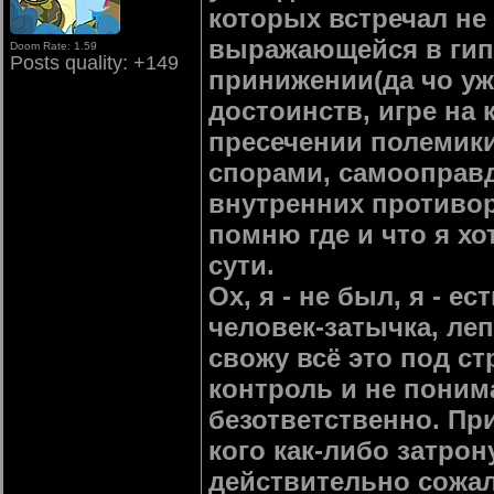
которых встречал не
выражающейся в гип
Doom Rate: 1.59
Posts quality: +149
принижении(да чо уж
достоинств, игре на
пресечении полемик
спорами, самооправ
внутренних противоре
помню где и что я хо
сути.
Ох, я - не был, я - 
человек-затычка, ле
свожу всё это под с
контроль и не поним
безответственно. Пр
кого как-либо затро
действительно сожал