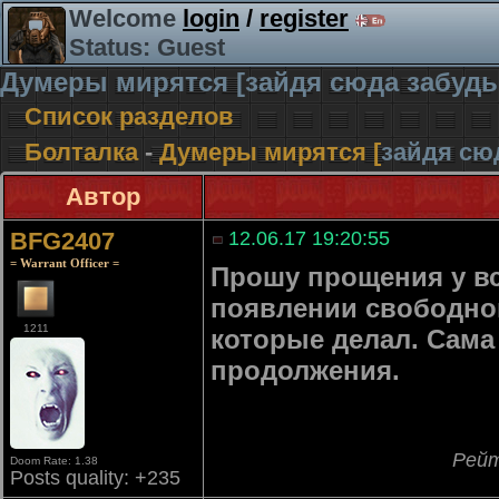
Welcome
login
/
register
Status: Guest
Думеры мирятся [
зайдя сюда забудь
Список разделов
Болталка
-
Думеры мирятся [
зайдя сю
Автор
BFG2407
12.06.17 19:20:55
= Warrant Officer =
Прошу прощения у в
появлении свободног
1211
которые делал. Сама
продолжения.
Рейт
Doom Rate: 1.38
Posts quality: +235