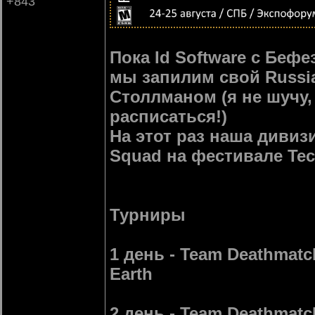
+843
Пока Id Software с Беф
мы запилим свой Russi
Столлманом (я не шучу,
расписаться!)
На этот раз наша дивизи
Squad на фестивале Tec
Турниры
1 день - Team Deathmatc
Earth
2 день - Team Deathmatch