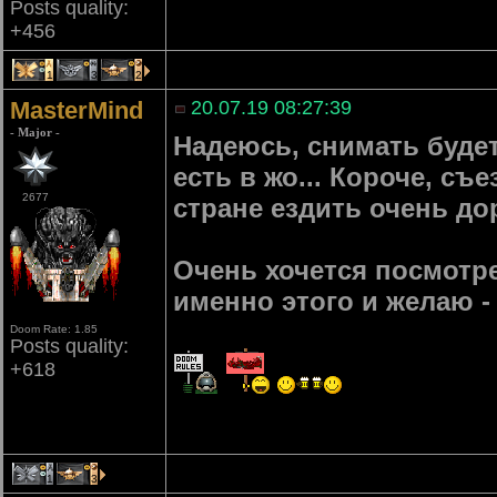
Posts quality:
+456
1
3
2
MasterMind
20.07.19 08:27:39
- Major -
Надеюсь, снимать будет
есть в жо... Короче, с
2677
стране ездить очень до
Очень хочется посмотре
именно этого и желаю -
Doom Rate: 1.85
Posts quality:
+618
1
3