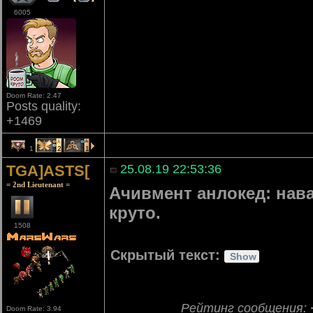
6005
Doom Rate: 2.47
Posts quality:
+1469
1
2
1
TGA]ASTS[
25.08.19 22:53:36
= 2nd Lieutenant =
Ачивмент анлокед: нава
круто.
1508
Скрытый текст:
Рейтинг сообщения:
Doom Rate: 3.94