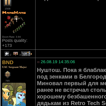
1508
Doom Rate: 3.94
Posts quality:
+173
2
3
1
BND
26.08.19 14:35:06
UAC Sergeant Major
Нуштош. Пока я блабла
под зенками в Белгород
785
Миновал первый для ме
ранее не встречал стол
хорошему безбашенного
дядькам из Retro Tech S