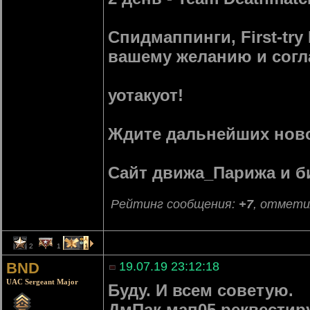
Спидмаппинги, First-try
вашему желанию и согл
уотакуот!
Ждите дальнейших ново
Сайт движа_Парижа и 
Рейтинг сообщения:
+7
, отмети
2
1
1
BND
19.07.19 23:12:18
UAC Sergeant Major
Буду. И всем советую.
ДмПак мап05 реквести