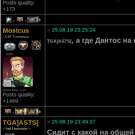
Posts quality:
+173
2
3
1
Mostcus
25.08.19 23:25:24
- UAC Commissar -
, а где Дантос на
TGA]ASTS[
6005
Doom Rate: 2.47
Posts quality:
+1469
1
2
1
TGA]ASTS[
25.08.19 23:49:37
= 2nd Lieutenant =
Сидит с какой на общей