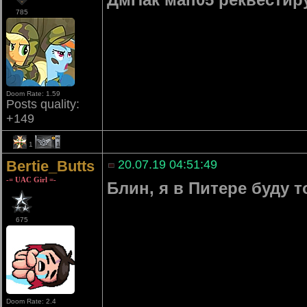
785
Doom Rate: 1.59
Posts quality:
+149
1
1
Bertie_Butts
20.07.19 04:51:49
-= UAC Girl =-
Блин, я в Питере буду т
675
Doom Rate: 2.4