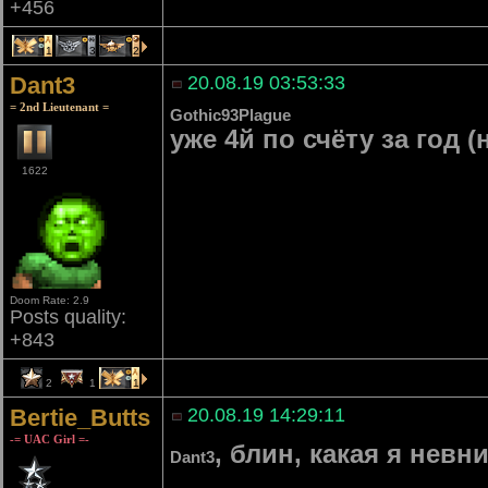
+456
1
3
2
Dant3
20.08.19 03:53:33
= 2nd Lieutenant =
Gothic93Plague
уже 4й по счёту за год 
1622
Doom Rate: 2.9
Posts quality:
+843
2
1
1
Bertie_Butts
20.08.19 14:29:11
-= UAC Girl =-
, блин, какая я нев
Dant3