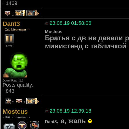
+1469
1
2
1
Dant3
23.08.19 01:58:06
= 2nd Lieutenant =
Mostcus
Братья с дв не давали р
министенд с табличкой
1622
Doom Rate: 2.9
Posts quality:
+843
2
1
1
Mostcus
23.08.19 12:39:18
- UAC Commissar -
, а, жаль
Dant3