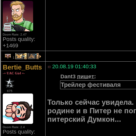
Doom Rate: 2.47
Posts quality:
+1469
1
2
1
Bertie_Butts
20.08.19 01:40:33
-= UAC Girl =-
Dant3
пишет
:
Трейлер фестиваля
675
Только сейчас увидела.
родине и в Питер не поп
питерский Думкон...
Doom Rate: 2.4
Posts quality: