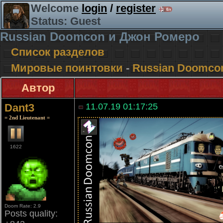
Welcome
login
/
register
Status: Guest
Russian Doomcon и Джон Ромеро
Список разделов
Мировые поинтовки
-
Russian Doomco
Автор
Dant3
11.07.19 01:17:25
= 2nd Lieutenant =
1622
Doom Rate: 2.9
Posts quality: