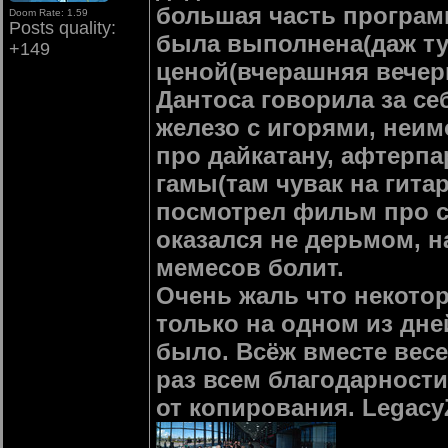
большая часть програм
Doom Rate: 1.59
Posts quality:
была выполнена(даж тур
+149
ценой(вчерашняя вече
Дантоса говорила за се
железо с игорями, неи
про дайкатану, афтерпа
гамы(там чувак на гитар
посмотрел фильм про су
оказался не дерьмом, н
мемесов болит.
Очень жаль что некото
только на одном из дне
было. Всёж вместе весел
раз всем благодарности
от копирования. Legacy