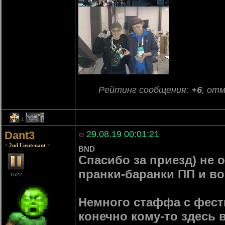
Рейтинг сообщения:
+6
, от
1
1
Dant3
29.08.19 00:01:21
= 2nd Lieutenant =
BND
Спасибо за приезд) не 
пранки-баранки ПП и в
1622
Немного стаффа с фести
конечно кому-то здесь 