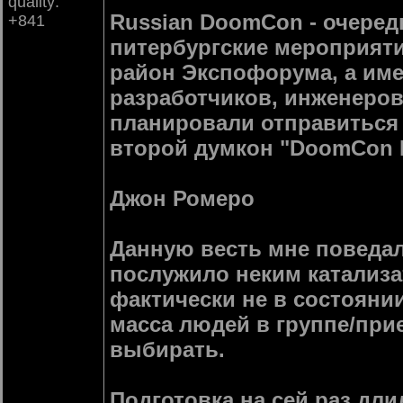
quality:
Russian DoomCon - очеред
+841
питербургские мероприяти
район Экспофорума, а име
разработчиков, инженеров
планировали отправиться 
второй думкон "DoomCon B
Джон Ромеро
Данную весть мне поведали
послужило неким катализа
фактически не в состоянии
масса людей в группе/при
выбирать.
Подготовка на сей раз дл