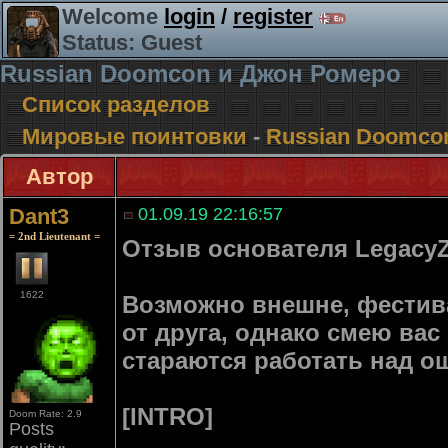
Welcome
login
/
register
Status: Guest
Russian Doomcon и Джон Ромеро
Список разделов
Мировые поинтовки
-
Russian Doomco
Автор
Dant3
01.09.19 22:16:57
= 2nd Lieutenant =
Отзыв основателя LegacyZ,
1622
Возможно внешне, фестива
от друга, однако смею вас
стараются работать над о
[INTRO]
Doom Rate: 2.9
Posts