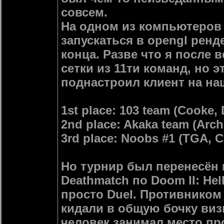
совсем.
На одном из компьютеров 
запускаться в opengl ренд
конца. Разве что я после 
сетки из 11ти команд, но 
поднастроил клиент на на
1st place: 103 team (Cooke, 
2nd place: Akaka team (Arch
3rd place: Noobs #1 (TGA, C
Но турнир был перенесён 
Deathmatch по Doom II: Hel
просто Duel. Противнико
кидали в общую бочку ви
человек занимал место про