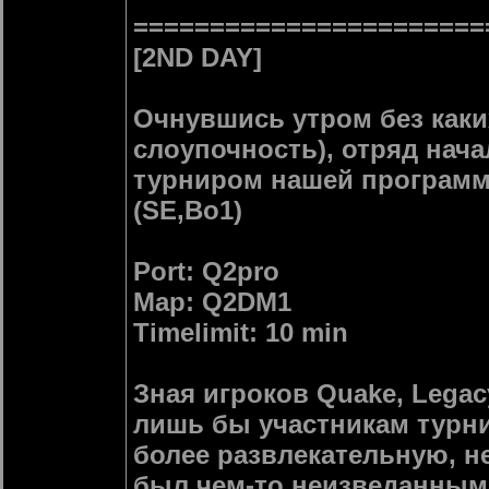
=======================
[2ND DAY]
Очнувшись утром без каки
слоупочность), отряд нач
турниром нашей программы
(SE,Bo1)
Port: Q2pro
Map: Q2DM1
Timelimit: 10 min
Зная игроков Quake, Lega
лишь бы участникам тур
более развлекательную, н
был чем-то неизведанным 