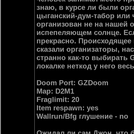
знаю, в курсе ли были орг
цыганский-дум-табор или 
организован не на нашей о
испепеляющем солнце. Есл
прекрасно. Происходящее 
сказали организаторы, нас
странно как-то выбирать 
локалке неткод у него вес
Doom Port: GZDoom
Map: D2M1
Fraglimit: 20
Item respawn: yes
Wallrun/Bfg глушение - no
Ожидал ли сам Джон, что б