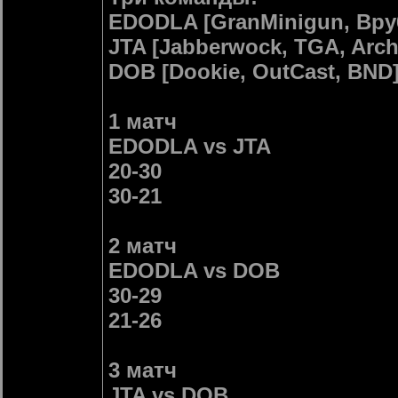
EDODLA [GranMinigun, Bpy6,
JTA [Jabberwock, TGA, Arch
DOB [Dookie, OutCast, BND
1 матч
EDODLA vs JTA
20-30
30-21
2 матч
EDODLA vs DOB
30-29
21-26
3 матч
JTA vs DOB