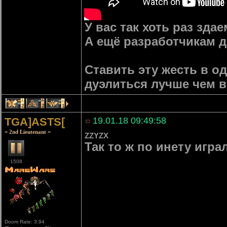
У вас так хоть раз зда
А ещё разработчикам д
Ставить эту жесть в о
дуэлиться лучше чем в
2
2
1
TGA]ASTS[
19.01.18 09:49:58
= 2nd Lieutenant =
ZZYZX
Так то ж по инету игра
1508
Doom Rate: 3.94