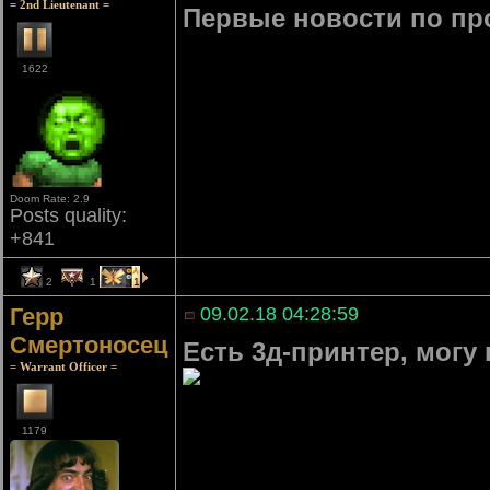
= 2nd Lieutenant =
Первые новости по п
1622
Doom Rate: 2.9
Posts quality:
+841
2
1
1
Герр
09.02.18 04:28:59
Смертоносец
Есть 3д-принтер, могу
= Warrant Officer =
1179