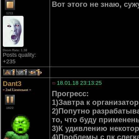
Вот этого не знаю, су
1211
Doom Rate: 1.38
Posts quality:
+235
2
2
1
Dant3
18.01.18 23:13:25
= 2nd Lieutenant =
Прогресс:
1)Завтра к организато
1622
2)Попутно разрабатыва
то, что буду примене
3)К удивлению некото
4)Проблемы с пк слегк