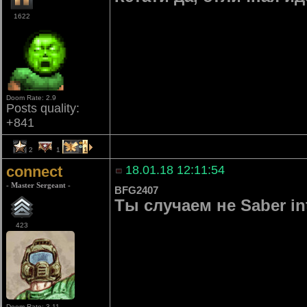
1622
Doom Rate: 2.9
Posts quality:
+841
2
1
1
connect
18.01.18 12:11:54
- Master Sergeant -
BFG2407
Ты случаем не Saber in
423
Doom Rate: 3.11