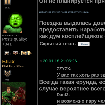
Он не планируется пря
1622
Добавлено спустя 6 часов 28 минут 10 секунд:
Поездка выдалась дово
предоставить наработк
как дум косплейщиков
Doom Rate: 2.9
Posts quality:
Скрытый текст:
+841
2
1
1
Ыых
20.01.18 21:06:26
Chief Petty Officer
ZZYZX:
У вас так хоть раз 
946
Всегда такая ерунда, 
случае вероятнее всег
Dant3:
и возможно пару че