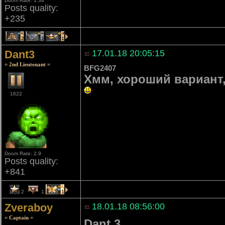
Doom Rate: 1.38
Posts quality:
+235
2
2
1
Dant3
17.01.18 20:05:15
= 2nd Lieutenant =
BFG2407
Хмм, хороший вариант,
1622
Doom Rate: 2.9
Posts quality:
+841
2
1
1
Zveraboy
18.01.18 08:56:00
= Captain =
Dant 3