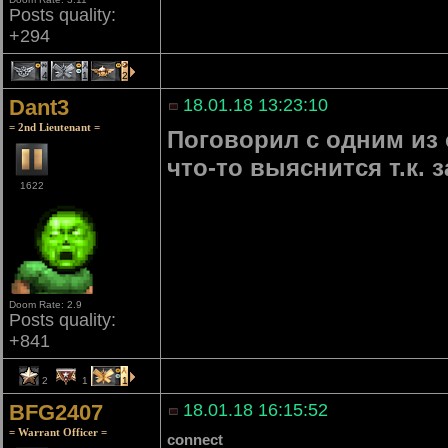
Posts quality:
+294
4
1
2
Dant3
18.01.18 13:23:10
= 2nd Lieutenant =
Поговорил с одним из 
что-то выяснится т.к. 
1622
Doom Rate: 2.9
Posts quality:
+841
2
1
1
BFG2407
18.01.18 16:15:52
= Warrant Officer =
connect