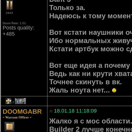
Только за.
2443
Надеюсь к тому момент
Doom Rate: 1.01
Posts quality:
Вот кстати наушники 
+485
Ибо нормальных живучи
Кстати артбук можно с
Вот еще идея а почему
Ведь как ни крути хва
Точнее скинуть в вк.
Жаль ноута нет...
1
2
DOOMGABR
18.01.18 11:18:09
= Warrant Officer =
Жалко я с мос области
Builder 2 лучше конеч