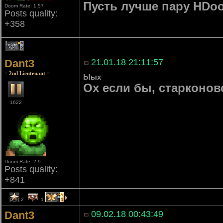
Пусть лучше пару HDo
Doom Rate: 1.57
Posts quality:
+358
2
Dant3
21.01.18 21:11:57
= 2nd Lieutenant =
Ыых
Ох если бы, старконовс
1622
Doom Rate: 2.9
Posts quality:
+841
2
1
1
Dant3
09.02.18 00:43:49