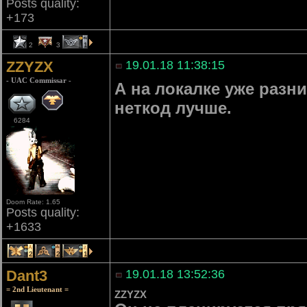
Posts quality:
+173
2
3
1
ZZYZX
19.01.18 11:38:15
- UAC Commissar -
А на локалке уже разн
неткод лучше.
6284
Doom Rate: 1.65
Posts quality:
+1633
2
2
1
Dant3
19.01.18 13:52:36
= 2nd Lieutenant =
ZZYZX