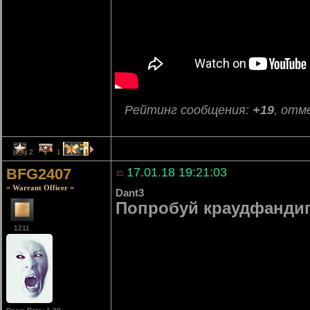
Рейтинг сообщения:
+19
, отм
2
1
1
BFG2407
17.01.18 19:21:03
= Warrant Officer =
Dant3
Попробуй краудфандиг
1211