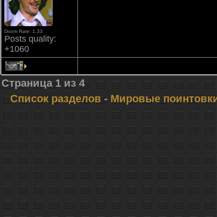
Doom Rate: 1.33
Posts quality:
+1060
5
Страница
1
из
4
Список разделов
-
Мировые поинтовк