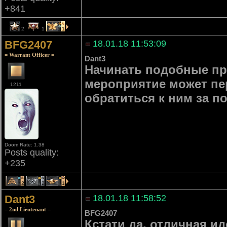
+841
2
1
1
BFG2407
18.01.18 11:53:09
= Warrant Officer =
Dant3
Начинать подобные пр
мероприятие может пер
1211
обратиться к ним за п
Doom Rate: 1.38
Posts quality:
+235
2
2
1
Dant3
18.01.18 11:58:52
= 2nd Lieutenant =
BFG2407
Кстати да, отличная и