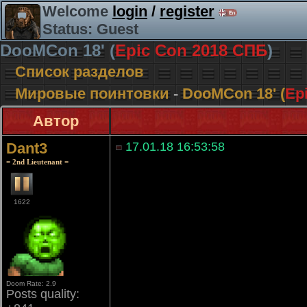
Welcome
login
/
register
Status: Guest
DooMCon 18' (
Epic Con 2018 СПБ
)
Список разделов
Мировые поинтовки
-
DooMCon 18' (
Ep
Автор
Dant3
17.01.18 16:53:58
= 2nd Lieutenant =
1622
Doom Rate: 2.9
Posts quality: