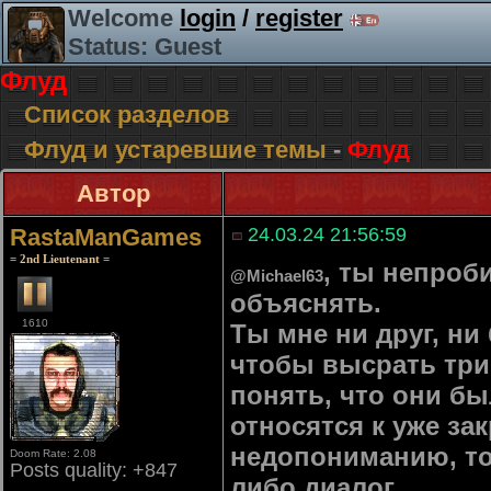
Welcome
login
/
register
Status: Guest
Флуд
Список разделов
Флуд и устаревшие темы
-
Флуд
Автор
RastaManGames
24.03.24 21:56:59
= 2nd Lieutenant =
, ты непроб
@Michael63
объяснять.
1610
Ты мне ни друг, ни 
чтобы высрать три
понять, что они бы
относятся к уже з
недопониманию, то 
Doom Rate: 2.08
Posts quality: +847
либо диалог.