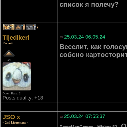
список я полечу?
1
1
2
Tijedikeri
25.03.24 06:05:24
Recruit
Веселит, как голо
собсно картостори
14
Doom Rate: 2
Posts quality: +18
JSO x
25.03.24 07:55:37
= 2nd Lieutenant =
,
. 
RastaManGames
Michael63