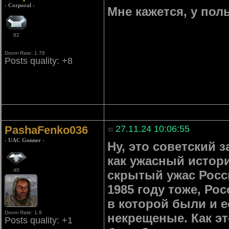
- Corporal -
Мне кажется, у пол
82
Doom Rate: 1.78
Posts quality: +8
PashaFenko036
27.11.24 10:06:55
- UAC Gunner -
Ну, это советский 
как ужасный истори
40
скрытый ужас Росс
1985 году тоже, Ро
в которой были и е
Doom Rate: 1.9
некрещеные. Как эт
Posts quality: +1