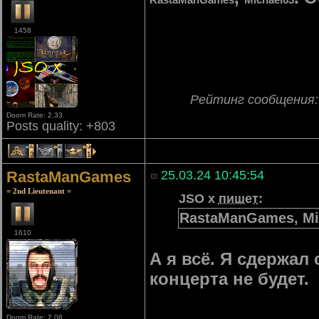
1458
Рейтинг сообщения
Doom Rate: 2.33
Posts quality: +803
3
8
1
RastaManGames
25.03.24 10:45:54
= 2nd Lieutenant =
JSO x
пишет
:
RastaManGames, Mic
1610
А я всё. Я сдержал
концерта не будет.
Doom Rate: 2.08