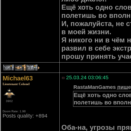
Ещё хоть одно слов
полетишь во вполн
И, пожалуйста, не
в моей жизни.
Я никого ни в чём н
развил в себе экс
прошу принять учас
1
4
1
Michael63
25.03.24 03:06:45
Lieutenant Colonel
RastaManGames
пише
Ещё хоть одно слов
полетишь во вполн
3902
Doom Rate: 1.98
Posts quality: +894
Оба-на, угрозы пря