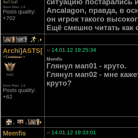
ситуацию постарались 
Doom Rate: 1.8
Ancalagon, правда, в ос
Posts quality:
он игрок такого высоког
+702
Ещё смешно читать как 
1
2
1
Archi]ASTS[
14.01.12 19:25:34
= Commissar =
Memfis
Глянул мап01 - круто.
Глянул мап02 - мне каже
5405
круто?
Doom Rate: 1.9
Posts quality:
+62
1
2
1
Memfis
14.01.12 19:33:01