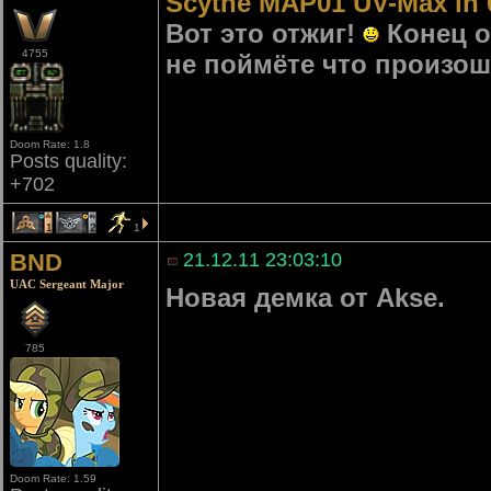
Scythe MAP01 UV-Max in 
Вот это отжиг!
Конец о
4755
не поймёте что произош
Doom Rate: 1.8
Posts quality:
+702
1
2
1
BND
21.12.11 23:03:10
UAC Sergeant Major
Новая демка от Akse.
785
Doom Rate: 1.59