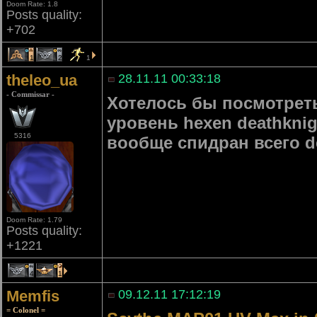
Doom Rate: 1.8
Posts quality:
+702
1
2
1
theleo_ua
28.11.11 00:33:18
- Commissar -
Хотелось бы посмотреть
уровень hexen deathknig
5316
вообще спидран всего de
Doom Rate: 1.79
Posts quality:
+1221
4
1
Memfis
09.12.11 17:12:19
= Colonel =