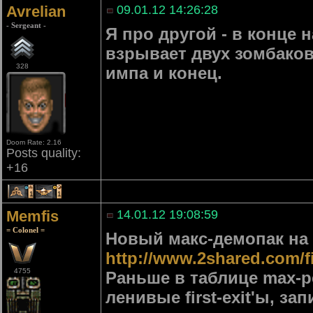
Avrelian
09.01.12 14:26:28
- Sergeant -
Я про другой - в конце 
взрывает двух зомбаков
328
импа и конец.
Doom Rate: 2.16
Posts quality:
+16
1
1
Memfis
14.01.12 19:08:59
= Colonel =
Новый макс-демопак на T
http://www.2shared.com/
4755
Раньше в таблице max-
ленивые first-exit'ы, з