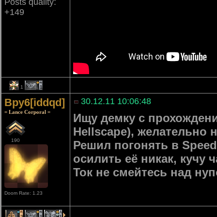
Posts quality:
+149
1
1
Bpy6[iddqd]
30.12.11 10:06:48
= Lance Corporal =
Ищу демку с прохождени
Hellscape), желательно н
190
Решил погонять в Speed
осилить её никак, кучу ч
Ток не смейтесь над ну
Doom Rate: 1.23
2
1
1