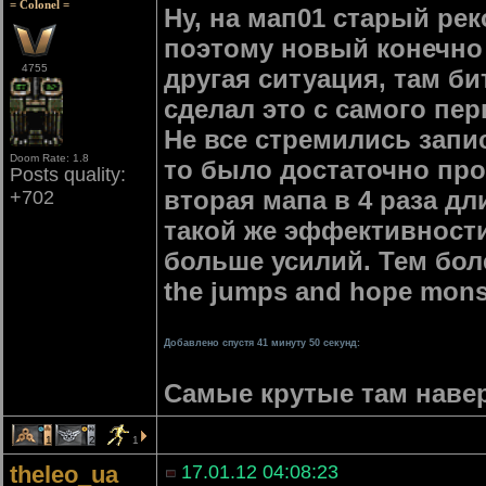
= Colonel =
Ну, на мап01 старый ре
поэтому новый конечно 
4755
другая ситуация, там би
сделал это с самого пер
Не все стремились запи
Doom Rate: 1.8
то было достаточно про
Posts quality:
вторая мапа в 4 раза д
+702
такой же эффективност
больше усилий. Тем более 
the jumps and hope monst
Добавлено спустя 41 минуту 50 секунд:
Самые крутые там наверно
1
2
1
theleo_ua
17.01.12 04:08:23