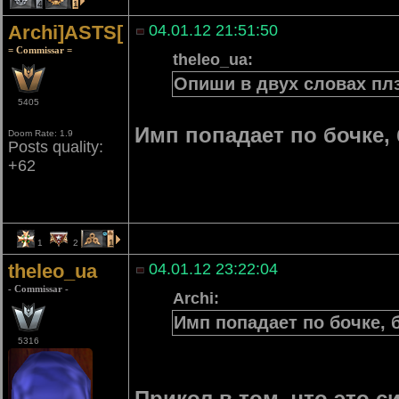
4
1
Archi]ASTS[
04.01.12 21:51:50
= Commissar =
theleo_ua:
Опиши в двух словах плз
5405
Имп попадает по бочке,
Doom Rate: 1.9
Posts quality:
+62
1
2
1
theleo_ua
04.01.12 23:22:04
- Commissar -
Archi:
Имп попадает по бочке, 
5316
Прикол в том, что это 