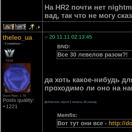
На HR2 почти нет nightm
вад, так что не могу ска
1
2
1
theleo_ua
20.11.11 02:13:45
- Commissar -
BND:
Все 30 левелов разом?!
5316
да хоть какое-нибудь дл
проходимо ли оно на н
Doom Rate: 1.79
Posts quality:
Добавлено спустя 2 минуты 18 секунд:
+1221
Memfis:
Вот тут они все -
http://