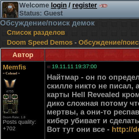
Welcome
login
/
register
Status: Guest
Обсуждение/поиск демок
Список разделов
Doom Speed Demos
-
Обсуждение/поис
Автор
Memfis
19.11.11 19:37:00
= Colonel =
Найтмар - он по опреде
скилле никто не писал, 
4755
карты Hell Revealed кро
дико сложная потому что
мертвы, а они-то респав
Doom Rate: 1.8
кибер убивает и сделать
Posts quality:
Вот тут они все -
http://
+702