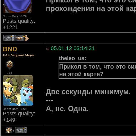
прохождения на этой ка
Doom Rate: 1.79
Posts quality:
+1221
4
1
BND
05.01.12 03:14:31
UAC Sergeant Major
theleo_ua:
Прикол в том, что это с
на этой карте?
785
Две секунды минимум.
---
А, не. Одна.
Doom Rate: 1.59
Posts quality:
+149
1
1