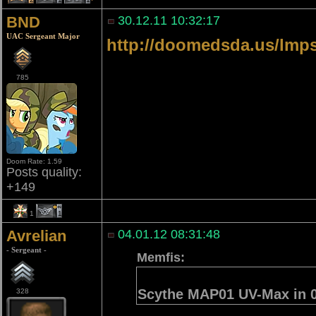
BND
30.12.11 10:32:17
UAC Sergeant Major
http://doomedsda.us/lmps
785
Doom Rate: 1.59
Posts quality:
+149
1
1
Avrelian
04.01.12 08:31:48
- Sergeant -
Memfis:
Scythe MAP01 UV-Max in 
328