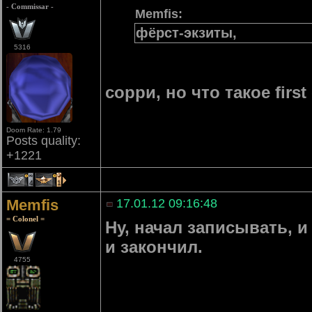
- Commissar -
Memfis:
фёрст-экзиты,
5316
сорри, но что такое first 
Doom Rate: 1.79
Posts quality:
+1221
4
1
Memfis
17.01.12 09:16:48
= Colonel =
Ну, начал записывать, и
и закончил.
4755