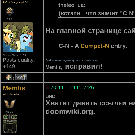
UAC Sergeant Major
theleo_ua:
(кстати - что значит "C-N"
785
На главной странице сай
C-N - A
Compet-N
entry.
Doom Rate: 1.59
Posts quality:
Добавлено спустя хрен знает сколько:
, исправил!
+149
Memfis
1
1
Memfis
20.11.11 11:57:26
= Colonel =
BND
Хватит давать ссылки н
doomwiki.org.
4755