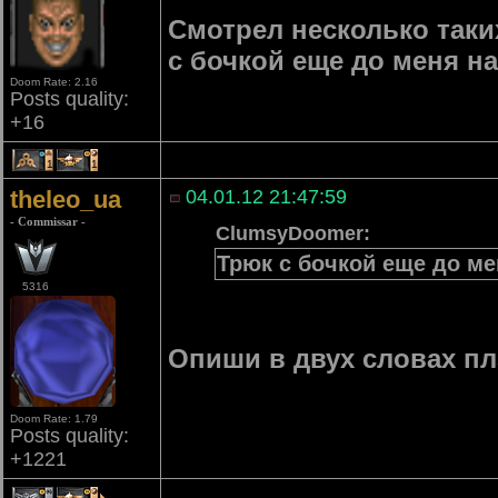
Смотрел несколько таки
с бочкой еще до меня н
Doom Rate: 2.16
Posts quality:
+16
1
1
theleo_ua
04.01.12 21:47:59
- Commissar -
ClumsyDoomer:
Трюк с бочкой еще до м
5316
Опиши в двух словах плз
Doom Rate: 1.79
Posts quality:
+1221