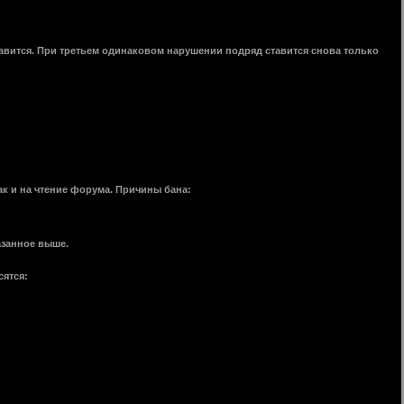
тавится. При третьем одинаковом нарушении подряд ставится снова только
к и на чтение форума. Причины бана:
азанное выше.
сятся: