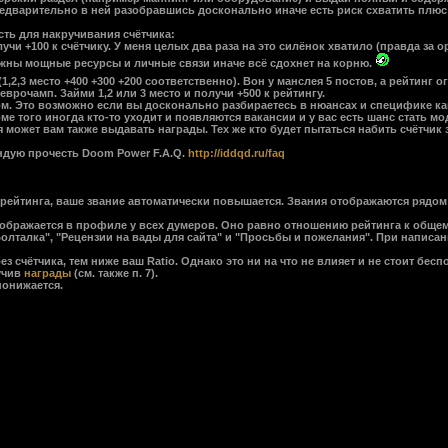
едварительно в ней разобравшись досконально иначе есть риск схватить плюс 
сть для накручивания счётчика:
учи +100 к счётчику. У меня целых два раза на это силёнок хватило (правда за
нужны мощные ресурсы и личные связи иначе всё сдохнет на корню.
,2,3 место +400 +300 +200 соответственно). Вон у манслея 5 постов, а рейтинг о
еврочамп. Займи 1,2 или 3 место и получи +500 к рейтингу.
м. Это возможно если вы досконально разбираетесь в нюансах и специфике ка
оме того иногда кто-то уходит и появляются вакансии и у вас есть шанс стать м
 может вам также выдавать награды. Тех же кто будет пытаться набить счётчик
ндую прочесть Doom Power F.A.Q.
http://iddqd.ru/faq
йтинга, ваше звание автоматически повышается. Звания отображаются рядом с
е отображается в профиле у всех думеров. Оно равно отношению рейтинга к общ
талка", "Рецензии на вады для сайта" и "Просьбы и пожелания". При написании
ётчика, тем ниже ваш Ratio. Однако это ни на что не влияет и не стоит беспо
учив
награды
(см. также п. 7).
онижается.