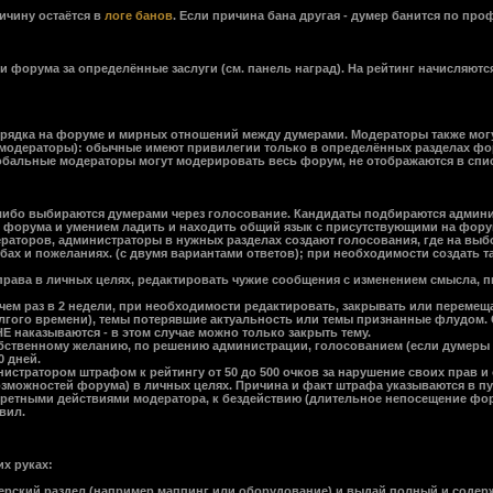
ичину остаётся в
логе банов
. Если причина бана другая - думер банится по про
форума за определённые заслуги (см. панель наград). На рейтинг начисляютс
ядка на форуме и мирных отношений между думерами. Модераторы также могут
одераторы): обычные имеют привилегии только в определённых разделах фору
обальные модераторы могут модерировать весь форум, не отображаются в спис
бо выбираются думерами через голосование. Кандидаты подбираются админис
л форума и умением ладить и находить общий язык с присутствующими на фор
аторов, администраторы в нужных разделах создают голосования, где на выбо
ах и пожеланиях. (с двумя вариантами ответов); при необходимости создать та
рава в личных целях, редактировать чужие сообщения с изменением смысла, пи
ем раз в 2 недели, при необходимости редактировать, закрывать или перемещ
олгого времени), темы потерявшие актуальность или темы признанные флудом. 
Е наказываются - в этом случае можно только закрыть тему.
обственному желанию, по решению администрации, голосованием (если думеры с
0 дней.
стратором штрафом к рейтингу от 50 до 500 очков за нарушение своих прав и о
зможностей форума) в личных целях. Причина и факт штрафа указываются в пуб
кретными действиями модератора, к бездействию (длительное непосещение фору
вил.
их руках:
дерский раздел (например маппинг или оборудование) и выдай полный и содерж