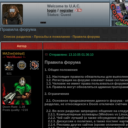
Welcome to U.A.C.
login
/
register
Status: Guest
Правила форума
Список разделов
-
Просьбы и пожелания
-
Правила форума
Автор
MAZter[iddqd]
Отправлено: 13.10.05 01:36:10
-= WebMaster =-
Правила форума
1. Общие положения
921
1.1. Настоящие правила обязательны для выполнен
1.2. Регистрация на форуме означает ваше согласи
1.3. Человек не имеет права пользоваться форумом
1.4. Правила могут обновляться администраторами
2. Ограничения
2.1. Основное предназначение данного форума - об
разделах, не относящихся к Doom отключен счётчик п
Doom Rate: 1.38
Posts quality: +216
2.2. Во всех разделах запрещено общение на след
2.2.1. Компьютерные холивары (Windows vs Linux, ICQ
2.2.2. Чей сайт лучший (а также обсуждение файл
2.2.3. Дискуссии о политике, а также постинг ка
2.2.4. Реклама других сайтов (кроме оплаченной р