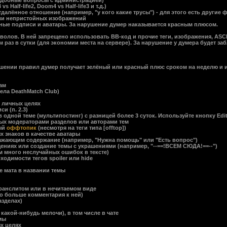
одобные вопросы с администрацией)
alf-life2, Doom4 vs Half-life3 и т.д.)
алённое отношение (например, "у кого какие трусы") - для этого есть другие
ли непристойных изображений
ные подписи и аватары. За нарушение думер наказывается красным плюсом.
олов. В ней запрещено использовать BB-код и прочие теги, изображения, ASCII 
м раз в сутки (для экономии места на сервере). За нарушение у думера будет 
ении правил думер получает зелёный или красный плюс сроком на неделю и и
ам
ела DeathMatch Club)
и
в личных целях
и (п. 2.3)
одной теме (мультипостинг) с разницей более 3 суток. Используйте кнопку Edi
ых модераторами разделов или авторами тем
ый
оффтопик
(несмотря на теги типа [offtop])
 знаков в качестве аватары
ражающим содержание (например, "Нужна помощь" или "Есть вопрос")
ениях или создание темы с украшениями (например, "--==!ВСЕМ СЮДА!==--")
м много неслучайных ошибок в тексте)
одимости тегов spoiler или hide
 мата в названии темы
ранслитом или в нечитаемом виде
о больше комментария к ней)
азделах)
какой-нибудь мелочи), в том числе в чате
мы
х целях