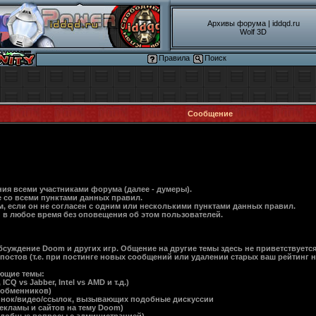
Архивы форума
|
iddqd.ru
Wolf 3D
Правила
Поиск
Сообщение
ия всеми участниками форума (далее - думеры).
е со всеми пунктами данных правил.
, если он не согласен с одним или несколькими пунктами данных правил.
 в любое время без оповещения об этом пользователей.
суждение Doom и других игр. Общение на другие темы здесь не приветствуется,
остов (т.е. при постинге новых сообщений или удалении старых ваш рейтинг не м
ующие темы:
 vs Jabber, Intel vs AMD и т.д.)
ообменников)
ртинок/видео/ссылок, вызывающих подобные дискуссии
екламы и сайтов на тему Doom)