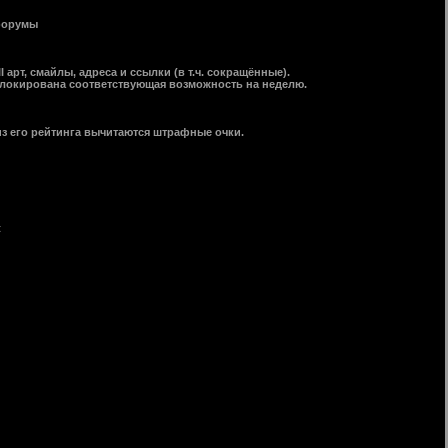
 форумы
арт, смайлы, адреса и ссылки (в т.ч. сокращённые).
заблокирована соответствующая возможность на неделю.
з его рейтинга вычитаются штрафные очки.
t