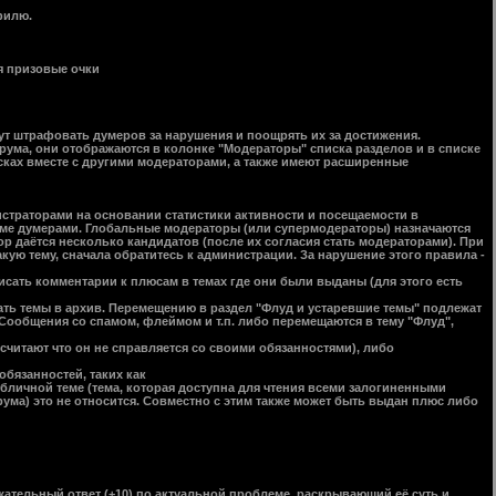
филю.
я призовые очки
 штрафовать думеров за нарушения и поощрять их за достижения.
ма, они отображаются в колонке "Модераторы" списка разделов и в списке
ках вместе с другими модераторами, а также имеют расширенные
траторами на основании статистики активности и посещаемости в
уме думерами. Глобальные модераторы (или супермодераторы) назначаются
р даётся несколько кандидатов (после их согласия стать модераторами). При
кую тему, сначала обратитесь к администрации. За нарушение этого правила -
сать комментарии к плюсам в темах где они были выданы (для этого есть
ать темы в архив. Перемещению в раздел "Флуд и устаревшие темы" подлежат
Сообщения со спамом, флеймом и т.п. либо перемещаются в тему "Флуд",
читают что он не справляется со своими обязанностями), либо
бязанностей, таких как
личной теме (тема, которая доступна для чтения всеми залогиненными
ма) это не относится. Совместно с этим также может быть выдан плюс либо
ательный ответ (+10) по актуальной проблеме, раскрывающий её суть и