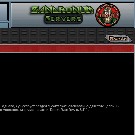
18+
 однако, существует раздел "Болталка", специально для этих целей. В
еняется, зато уменьшается Doom Rate (см. п. 8.1) ).