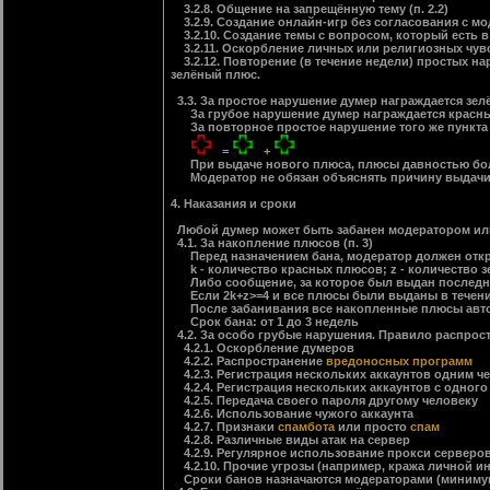
3.2.8. Общение на запрещённую тему (п. 2.2)
3.2.9. Создание онлайн-игр без согласования с м
3.2.10. Создание темы с вопросом, который есть 
3.2.11. Оскорбление личных или религиозных чувс
3.2.12. Повторение (в течение недели) простых на
зелёный плюс.
3.3. За простое нарушение думер награждается зел
За грубое нарушение думер награждается красным 
За повторное простое нарушение того же пункта пр
=
+
При выдаче нового плюса, плюсы давностью боле
Модератор не обязан объяснять причину выдачи п
4. Наказания и сроки
Любой думер может быть забанен модератором или 
4.1. За накопление плюсов (п. 3)
Перед назначением бана, модератор должен отк
k - количество красных плюсов; z - количество 
Либо сообщение, за которое был выдан последний
Если 2k+z>=4 и все плюсы были выданы в течение 
После забанивания все накопленные плюсы авто
Срок бана: от 1 до 3 недель
4.2. За особо грубые нарушения. Правило распрост
4.2.1. Оскорбление думеров
4.2.2. Распространение
вредоносных программ
4.2.3. Регистрация нескольких аккаунтов одним ч
4.2.4. Регистрация нескольких аккаунтов с одног
4.2.5. Передача своего пароля другому человеку
4.2.6. Использование чужого аккаунта
4.2.7. Признаки
спамбота
или просто
спам
4.2.8. Различные виды атак на сервер
4.2.9. Регулярное использование прокси серверо
4.2.10. Прочие угрозы (например, кража личной 
Сроки банов назначаются модераторами (минимум 