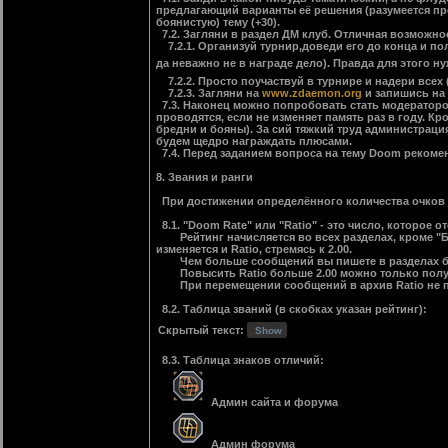
предлагающий варианты её решения (разумеется пр
боянистую) тему (+30).
7.2. Загляни в раздел ДМ клуб. Отличная возможно
7.2.1. Организуй турнир,доведи его до конца и пол
да неважно не в награде дело). Правда для этого 
7.2.2. Просто поучаствуй в турнире и надери всех (1
7.2.3. Загляни на
www.zdaemon.org
и запишись на 
7.3. Наконец можно попробовать стать модераторо
проводятся, если не изменяет память раз в году. Кр
бредни и бояны). За сий тяжкий труд администрация
будем щедро награждать плюсами.
7.4. Перед заданием вопроса на тему Doom рекоме
8. Звания и ранги
При достижении определённого количества очков ре
8.1. "Doom Rate" или "Ratio" - это число, которо
Рейтинг начисляется во всех разделах, кроме "Бол
изменяется и Ratio, стремясь к 2.00.
Чем больше сообщений вы пишете в разделах без сч
Повысить Ratio больше 2.00 можно только пол
При перемещении сообщений в архив Ratio не п
8.2. Таблица званий (в скобках указан рейтинг):
Скрытый текст:
8.3. Таблица знаков отличий:
Админ сайта и форума
Админ форума