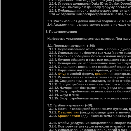
2.2.5. Просьбы стать модератором (обсуждайте п
2.2.6. Игровые холивары (Duke3D vs Quake, Doom3 vs H
2.2.7. Темы, имеющие к данному форуму весьма отд
2.2.8. Публикация порнографического контента и
Эти же ограничения распространяются на чат, лич
2.3. Максимальная длина личной подписи - 256 симв
2.4. Аватару или подпись можно менять не чаще че
3. Предупреждения
На форуме установлена система плюсов. При наруш
3.1. Простые нарушения (-30):
3.1.1. Неуважительное отношение к Doom и думер
3.1.2. Использование форума как чата (кроме разд
3.1.3. Постинг сообщений без смысловой нагрузк
3.1.4. Личное общение в теме или создание темы 
3.1.5. Ненадлежащее использование личной подпис
3.1.6. Оставление нескольких сообщений подряд в 
3.1.7. Нарушение локальных правил, установленн
3.1.8.
Флуд
в любой форме,
троллинг
, неприкрыт
3.1.9. Использование знаков отличия или ранговых
3.1.10. Создание темы с названием, нечётко отоб
3.1.11. Злоупотребление цветным текстом в сообщ
3.1.12. Намеренная безграмотность (когда слишко
3.1.13. Злоупотребление / использование без необх
3.1.14. Флуд в чате
3.1.15. Злоупотребление матом или использование
3.2. Грубые нарушения (-60):
3.2.1. Постинг сообщений прописными буквами, т
3.2.2.
Оверквотинг
(когда площадь цитаты намног
3.2.3.
Кросспостинг
(одинаковые темы в разных р
3.2.5. Флэйм (раздувание конфликтов и споров из 
3.2.6. Повторение уже существующей открытой те
3.2.7. Использование особых привилегий в личны