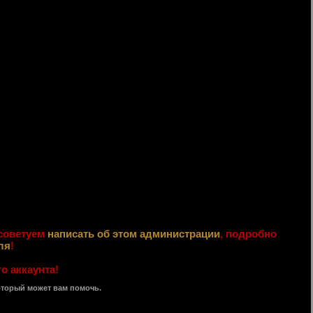
 советуем
написать об этом администрации
, подробно
ля
!
о аккаунта!
оторый может вам помочь.