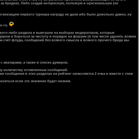
за бредни). Либо создай интересную, полезную и оригинальную (не
 организацию первого турнира награду не дали ибо было довольно давно, ну
го-го.
кого-либо раздела и выиграли на выборах модераторов, которые
одером и бороться за чистоту и порядок на форуме (в том числе удалять всякие
 за счёт флуда, сообщений без всякого смысла и всякого прочего бреда мы
 аватарами, а также в списке думеров.
ему количеству оставленных сообщений.
 сообщения в этих разделах на рейтинг начисляется 2 очка и вместе с этим
коиться если это значение будет низким.