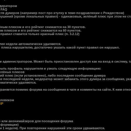
одератором
в FAQ
тв думеров (например пост про ктулху в теме-поздравлении с Рождеством)
рушений (кроме локальных правил) - одинаковых, зелёный плюс при этом не с
ёным плюсом и его рейтинг снижается на 30 пунктов.
плюсом и его рейтинг снижается на 60 пунктов.
авил ставится только красный плюс (п. 3.2.12)
е недели автоматически удаляются.
люса нарушителю, достаточно указать какой пункт правил он нарушил.
администратором. Может быть приостановлен доступ как на вход в систему, та
рыть профиль нарушителя и узнать следующую информацию:
зелёных плюсов
 плюс (если установлено), либо последнее сообщение думера
последней недели, модератор может забанить этого думера за сообщение, ук
матически удаляются.
раняется помимо форума на сообщения в чате и комменты на сайте. К ним отно
еловеком
о
IP
в или анонимайзеров для посещения форума
информации)
1 неделя). При повторении нарушений эти сроки удваиваются.