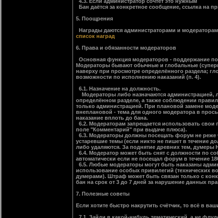
4.3. Если администратор сочтёт это нужным
Бан даётся за конкретное сообщение, ссылка на пр
5. Поощрения
Награды даются администраторами и модераторами 
список наград
6. Права и обязанности модераторов
Основная функция модераторов - поддержание пор
Модераторы бывают обычные и глобальные (суперм
наверху при просмотре определённого раздела; гл
возможности по исполнению наказаний (п. 4).
6.1. Назначение на должность.
Модераторы либо назначаются администрацией, ли
определённом разделе, а также соблюдении прави
только администрацией. При плановой замене модер
внеплановой - тема для одного модератора в просьб
наказание вплоть до бана.
6.2. Модераторам запрещается использовать свои п
поле "Комментарий" при выдаче плюса).
6.3. Модераторы должны посещать форум не реже ч
устаревшие темы (если никто не пишет в течение д
либо удаляются. За поднятие древних тем, думеры Н
6.4. Модератор может быть снят с должности по с
автоматически если не посещал форум в течение 18
6.5. Любые модераторы могут быть наказаны админи
использование особых привилегий (технических во
думерами). Штраф может быть связан только с кон
бан на срок от 3 до 7 дней за нарушение данных пра
7. Полезные советы
Если хотите быстро накрутить счётчик, то всё в ваш
7.1. Зайди в какой-нибудь тематический, а не флу