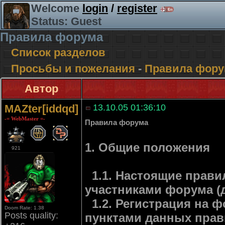
Welcome
login
/
register
Status: Guest
Правила форума
Список разделов
Просьбы и пожелания
-
Правила фору
Автор
MAZter[iddqd]
13.10.05 01:36:10
-= WebMaster =-
Правила форума
1. Общие положения
921
1.1. Настоящие прави
участниками форума (д
1.2. Регистрация на ф
Doom Rate: 1.38
Posts quality:
пунктами данных прав