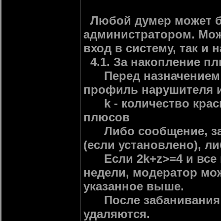
Любой думер может б
администратором. Мож
вход в систему, так и
4.1. За накопление плю
Перед назначением б
профиль нарушителя 
k - количество красн
плюсов
Либо сообщение, за 
(если установлено), л
Если 2k+z>=4 и все 
недели, модератор мож
указанное выше.
После забанивания в
удаляются.