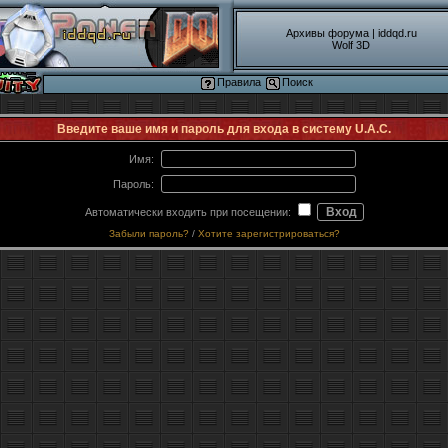
Архивы форума
|
iddqd.ru
Wolf 3D
Правила
Поиск
Введите ваше имя и пароль для входа в систему U.A.C.
Имя:
Пароль:
Автоматически входить при посещении:
Забыли пароль?
/
Хотите зарегистрироваться?