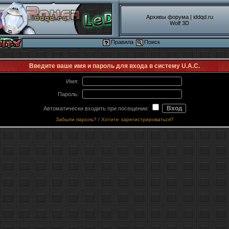
Архивы форума
|
iddqd.ru
Wolf 3D
Правила
Поиск
Введите ваше имя и пароль для входа в систему U.A.C.
Имя:
Пароль:
Автоматически входить при посещении:
Забыли пароль?
/
Хотите зарегистрироваться?