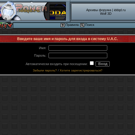
Архивы форума
|
iddqd.ru
Wolf 3D
Правила
Поиск
Введите ваше имя и пароль для входа в систему U.A.C.
Имя:
Пароль:
Автоматически входить при посещении:
Забыли пароль?
/
Хотите зарегистрироваться?