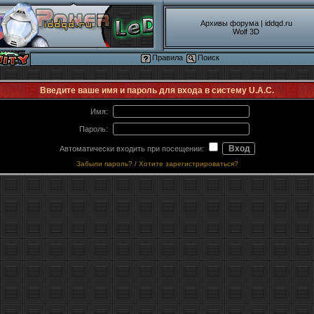
Архивы форума
|
iddqd.ru
Wolf 3D
Правила
Поиск
Введите ваше имя и пароль для входа в систему U.A.C.
Имя:
Пароль:
Автоматически входить при посещении:
Забыли пароль?
/
Хотите зарегистрироваться?