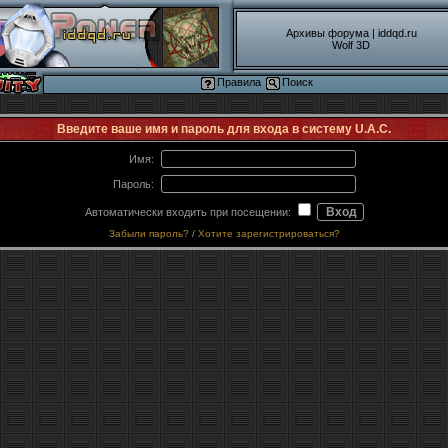
Архивы форума
|
iddqd.ru
Wolf 3D
Правила
Поиск
Введите ваше имя и пароль для входа в систему U.A.C.
Имя:
Пароль:
Автоматически входить при посещении:
Забыли пароль?
/
Хотите зарегистрироваться?