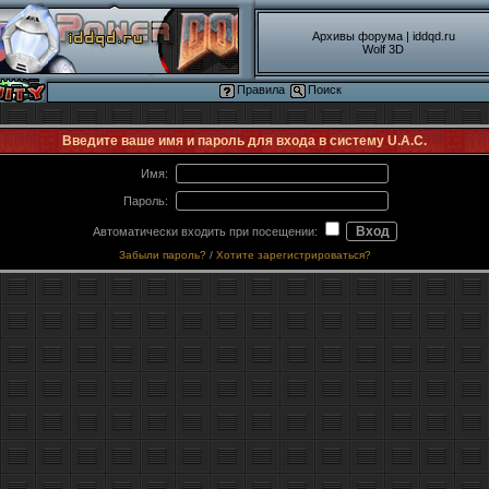
Архивы форума
|
iddqd.ru
Wolf 3D
Правила
Поиск
Введите ваше имя и пароль для входа в систему U.A.C.
Имя:
Пароль:
Автоматически входить при посещении:
Забыли пароль?
/
Хотите зарегистрироваться?